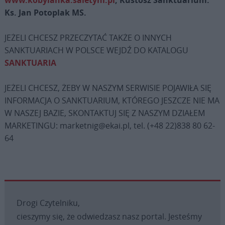
www.kobylanka.saletyni.pl
; Kustosz Sanktuarium:
Ks. Jan Potoplak MS.
JEŻELI CHCESZ PRZECZYTAĆ TAKŻE O INNYCH
SANKTUARIACH W POLSCE WEJDŹ DO KATALOGU
SANKTUARIA
JEŻELI CHCESZ, ŻEBY W NASZYM SERWISIE POJAWIŁA SIĘ
INFORMACJA O SANKTUARIUM, KTÓREGO JESZCZE NIE MA
W NASZEJ BAZIE, SKONTAKTUJ SIĘ Z NASZYM DZIAŁEM
MARKETINGU: marketnig@ekai.pl, tel. (+48 22)838 80 62-
64
Drogi Czytelniku,
cieszymy się, że odwiedzasz nasz portal. Jesteśmy