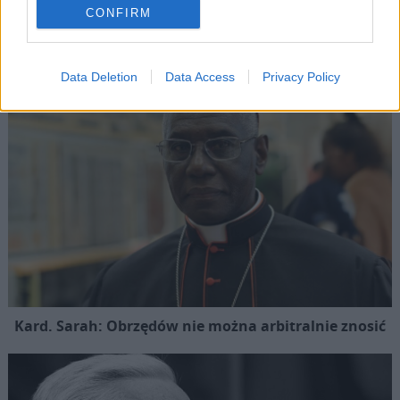
Popularne
CONFIRM
Data Deletion
Data Access
Privacy Policy
Kard. Sarah: Obrzędów nie można arbitralnie znosić