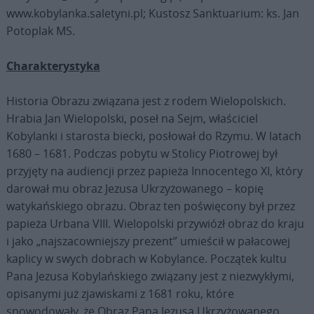
www.kobylanka.saletyni.pl; Kustosz Sanktuarium: ks. Jan
Potoplak MS.
Charakterystyka
Historia Obrazu związana jest z rodem Wielopolskich.
Hrabia Jan Wielopolski, poseł na Sejm, właściciel
Kobylanki i starosta biecki, posłował do Rzymu. W latach
1680 – 1681. Podczas pobytu w Stolicy Piotrowej był
przyjęty na audiencji przez papieża Innocentego XI, który
darował mu obraz Jezusa Ukrzyżowanego – kopię
watykańskiego obrazu. Obraz ten poświęcony był przez
papieża Urbana VIII. Wielopolski przywiózł obraz do kraju
i jako „najszacowniejszy prezent” umieścił w pałacowej
kaplicy w swych dobrach w Kobylance. Początek kultu
Pana Jezusa Kobylańskiego związany jest z niezwykłymi,
opisanymi już zjawiskami z 1681 roku, które
spowodowały, że Obraz Pana Jezusa Ukrzyżowanego