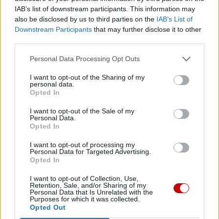
IAB’s list of downstream participants. This information may
also be disclosed by us to third parties on the
IAB’s List of
Downstream Participants
that may further disclose it to other
third parties.
Najnowsze
Personal Data Processing Opt Outs
08 sierpnia 2026 | 12:46
I want to opt-out of the Sharing of my
personal data.
8 sierpnia Kościół wspomina św. Dominika
Opted In
07 sierpnia 2026 | 23:10
I want to opt-out of the Sale of my
Indyjski biskup: nie potrzebujemy misjonarzy, którzy
Personal Data.
przyjeżdżają z gotowymi odpowiedziami
Opted In
07 sierpnia 2026 | 22:47
I want to opt-out of processing my
Personal Data for Targeted Advertising.
Biskupi o podróży apostolskiej Leona XIV do Francji: wielka
Opted In
radość
I want to opt-out of Collection, Use,
07 sierpnia 2026 | 22:36
Retention, Sale, and/or Sharing of my
Personal Data that Is Unrelated with the
Narodowy Bank Ukrainy wyemituje monetę upamiętniającą Jana
Purposes for which it was collected.
Pawła II
Opted Out