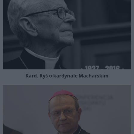
Kard. Ryś o kardynale Macharskim