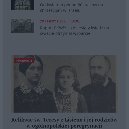
Od kwietnia ponad 80 ataków na
chrześcijan w Izraelu
29 czerwca 2026 | 16:01
Raport PKWP: co dziesiąty ksiądz na
świecie otrzymał wsparcie
INFORMACJE
Relikwie św. Teresy z Lisieux i jej rodziców
w ogólnopolskiej peregrynacji