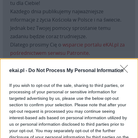
tu dla Ciebie!
Każdego dnia publikujemy najważniejsze
informacje z życia Kościoła w Polsce i na świecie.
Jednak bez Twojej pomocy sprostanie temu
zadaniu będzie coraz trudniejsze.
Dlatego prosimy Cię o
wsparcie portalu eKAI.pl za
pośrednictwem serwisu Patronite.
Dzięki Tobie będziemy mogli realizować naszą
misję. Więcej informacji znajdziesz
tutaj
.
ekai.pl -
Do Not Process My Personal Information
If you wish to opt-out of the sale, sharing to third parties, or
processing of your personal or sensitive information for
targeted advertising by us, please use the below opt-out
Facebook
section to confirm your selection. Please note that after your
opt-out request is processed you may continue seeing
Twitter
Messenger
WhatsApp
Email
Copy
Print
interest-based ads based on personal information utilized by
us or personal information disclosed to third parties prior to
Link
your opt-out. You may separately opt-out of the further
Wersja do druku
disclosure of your personal information by third parties on the