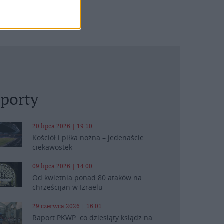
porty
20 lipca 2026 | 19:10
Kościół i piłka nożna – jedenaście
ciekawostek
09 lipca 2026 | 14:00
Od kwietnia ponad 80 ataków na
chrześcijan w Izraelu
29 czerwca 2026 | 16:01
Raport PKWP: co dziesiąty ksiądz na