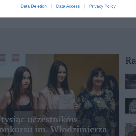
Data Deletion
Data Access
Privacy Policy
Ra
 tysiąc uczestników
nkursu im. Włodzimierza