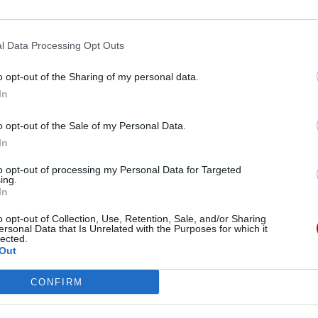
 misję. Więcej informacji znajdziesz
tutaj
.
l Data Processing Opt Outs
o opt-out of the Sharing of my personal data.
In
o opt-out of the Sale of my Personal Data.
In
to opt-out of processing my Personal Data for Targeted
ing.
In
MYSŁAW ŚLIWIŃSKI
WATYKAN
o opt-out of Collection, Use, Retention, Sale, and/or Sharing
ersonal Data that Is Unrelated with the Purposes for which it
K
lected.
Out
CONFIRM
zawskiej, watykanista, autor książki „Konklawe.