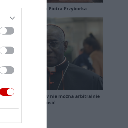
Wakacje biskupa Piotra Przyborka
ard. Sarah: Obrzędów nie można arbitralnie
znosić