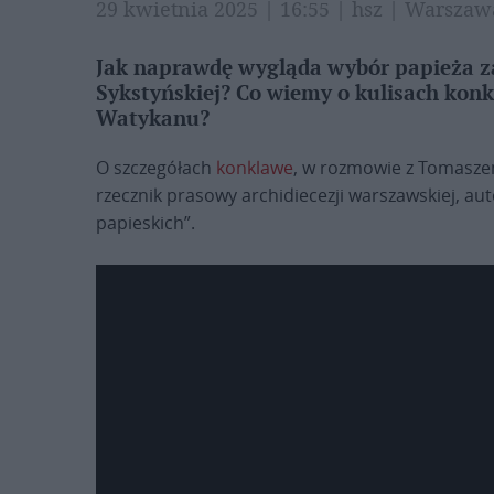
29 kwietnia 2025 | 16:55 | hsz | Warsza
Jak naprawdę wygląda wybór papieża z
Sykstyńskiej? Co wiemy o kulisach konk
Watykanu?
O szczegółach
konklawe
, w rozmowie z Tomasz
rzecznik prasowy archidiecezji warszawskiej, au
papieskich”.