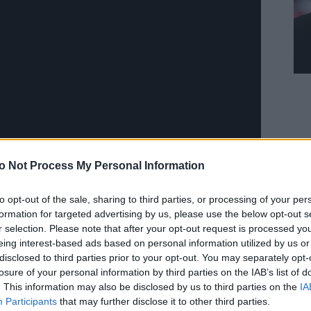
o Not Process My Personal Information
to opt-out of the sale, sharing to third parties, or processing of your per
formation for targeted advertising by us, please use the below opt-out s
r selection. Please note that after your opt-out request is processed y
eśmy tu dla Ciebie!
eing interest-based ads based on personal information utilized by us or
disclosed to third parties prior to your opt-out. You may separately opt-
macje z życia Kościoła w Polsce i na świecie.
losure of your personal information by third parties on the IAB’s list of
daniu będzie coraz trudniejsze.
. This information may also be disclosed by us to third parties on the
IA
.pl za pośrednictwem serwisu Patronite.
Participants
that may further disclose it to other third parties.