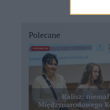
Polecane
PATRONAT KAI
Kalisz: niemal
Międzynarodowego Ko