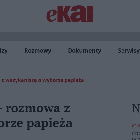
izy
Rozmowy
Dokumenty
Serwisy
 z watykanistą o wyborze papieża
– rozmowa z
N
orze papieża
05 s
Prz
pap