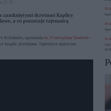
wa Ⓒ Ⓟ
05 s
Kar
a zamkniętymi drzwiami Kaplicy
lawe, a co pozostaje tajemnicą
05 s
Kar
em Królakiem, opowiada
ks. Przemysław Śliwiński
–
05 s
tor książki „Konklawe. Tajemnice wyborów
Cor
pro
P