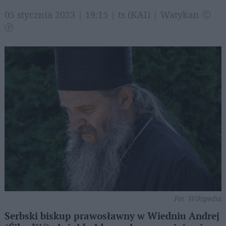
05 stycznia 2023 | 19:15 | ts (KAI) | Watykan Ⓒ
Ⓟ
Fot. Wikipedia
Serbski biskup prawosławny w Wiedniu Andrej