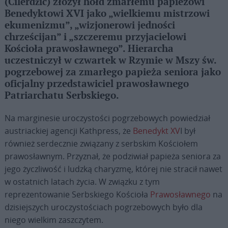
(Ćilerdžić) złożył hołd zmarłemu papieżowi
Benedyktowi XVI jako „wielkiemu mistrzowi
ekumenizmu”, „wizjonerowi jedności
chrześcijan” i „szczeremu przyjacielowi
Kościoła prawosławnego”. Hierarcha
uczestniczył w czwartek w Rzymie w Mszy św.
pogrzebowej za zmarłego papieża seniora jako
oficjalny przedstawiciel prawosławnego
Patriarchatu Serbskiego.
Na marginesie uroczystości pogrzebowych powiedział
austriackiej agencji Kathpress, że
Benedykt XV
I był
również serdecznie związany z serbskim Kościołem
prawosławnym. Przyznał, że podziwiał papieża seniora za
jego życzliwość i ludzką charyzmę, której nie stracił nawet
w ostatnich latach życia. W związku z tym
reprezentowanie Serbskiego Kościoła
Prawosławnego
na
dzisiejszych uroczystościach pogrzebowych było dla
niego wielkim zaszczytem.