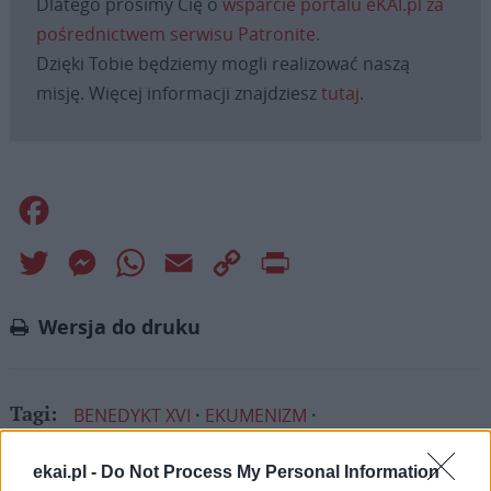
Dlatego prosimy Cię o
wsparcie portalu eKAI.pl za
pośrednictwem serwisu Patronite.
Dzięki Tobie będziemy mogli realizować naszą
misję. Więcej informacji znajdziesz
tutaj
.
Facebook
Twitter
Messenger
WhatsApp
Email
Copy
Print
Link
Wersja do druku
BENEDYKT XVI
EKUMENIZM
Tagi:
JEDNOŚĆ CHRZEŚCIJAN
PATRIARCHAT SERBSKI
ekai.pl -
Do Not Process My Personal Information