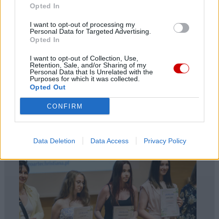
Opted In
BIOGRAM
I want to opt-out of processing my
Personal Data for Targeted Advertising.
KALENDARIUM
Opted In
NAJWAŻNIEJSZE WYDARZENIA
PANORAMA MYŚLI JOSEPHA RATZINGERA/BENEDYKTA XVI
I want to opt-out of Collection, Use,
Retention, Sale, and/or Sharing of my
WIĘCEJ PUBLIKACJI O BENEDYKCIE XVI
Personal Data that Is Unrelated with the
Purposes for which it was collected.
Opted Out
CONFIRM
Polecane
Data Deletion
Data Access
Privacy Policy
PATRONAT KAI