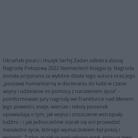
Ukraiński pisarz i muzyk Serhij Żadan odbiera dzisiaj
Nagrodę Pokojową 2022 Niemieckich Księgarzy. Nagroda
została przyznana za wybitne dzieła tego autora oraz jego
„postawę humanitarną w docieraniu do ludzi w czasie
wojny i udzielanie im pomocy z narażeniem życia” –
poinformowało jury nagrody we Frankfurcie nad Menem.
Jego powieści, eseje, wiersze i teksty piosenek
opowiadają o tym, jak wojna i zniszczenie wstrząsały
ludźmi – i jak jednocześnie starali się oni prowadzić
niezależne życie, którego wyznacznikiem był pokój i
wolność. Żadan znajduje swój własny język, który w żywy