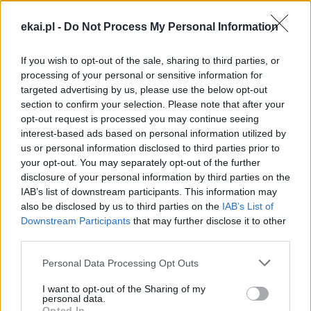
tu dla Ciebie!
Każdego dnia publikujemy najważniejsze
ekai.pl -
Do Not Process My Personal Information
informacje z życia Kościoła w Polsce i na świecie.
If you wish to opt-out of the sale, sharing to third parties, or
Jednak bez Twojej pomocy sprostanie temu
processing of your personal or sensitive information for
zadaniu będzie coraz trudniejsze.
targeted advertising by us, please use the below opt-out
Dlatego prosimy Cię o
wsparcie portalu eKAI.pl za
section to confirm your selection. Please note that after your
pośrednictwem serwisu Patronite.
opt-out request is processed you may continue seeing
interest-based ads based on personal information utilized by
Dzięki Tobie będziemy mogli realizować naszą
us or personal information disclosed to third parties prior to
misję. Więcej informacji znajdziesz
tutaj
.
your opt-out. You may separately opt-out of the further
disclosure of your personal information by third parties on the
IAB’s list of downstream participants. This information may
also be disclosed by us to third parties on the
IAB’s List of
Downstream Participants
that may further disclose it to other
Facebook
third parties.
Personal Data Processing Opt Outs
Twitter
Messenger
WhatsApp
Email
Copy
Print
Link
I want to opt-out of the Sharing of my
personal data.
Wersja do druku
Opted In