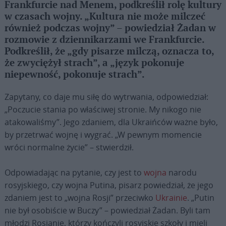
Frankfurcie nad Menem, podkreślił rolę kultury
w czasach wojny. „Kultura nie może milczeć
również podczas wojny” – powiedział Żadan w
rozmowie z dziennikarzami we Frankfurcie.
Podkreślił, że „gdy pisarze milczą, oznacza to,
że zwyciężył strach”, a „język pokonuje
niepewność, pokonuje strach”.
Zapytany, co daje mu siłę do wytrwania, odpowiedział:
„Poczucie stania po właściwej stronie. My nikogo nie
atakowaliśmy”. Jego zdaniem, dla Ukraińców ważne było,
by przetrwać wojnę i wygrać. „W pewnym momencie
wróci normalne życie” – stwierdził.
Odpowiadając na pytanie, czy jest to
wojna
narodu
rosyjskiego, czy wojna Putina, pisarz powiedział, że jego
zdaniem jest to „wojna Rosji” przeciwko
Ukrainie
. „Putin
nie był osobiście w Buczy” – powiedział Żadan. Byli tam
młodzi Rosjanie, którzy kończyli rosyjskie szkoły i mieli