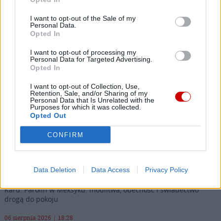
I want to opt-out of the Sale of my
Personal Data.
Opted In
KULTURA
NIEMCY
ROSJA
UKRAINA
WOJNA
Tagi:
I want to opt-out of processing my
Personal Data for Targeted Advertising.
Opted In
I want to opt-out of Collection, Use,
Najnowsze
Retention, Sale, and/or Sharing of my
Personal Data that Is Unrelated with the
Purposes for which it was collected.
Opted Out
06 sierpnia 2026 | 20:44
Medziugorie: zakończył się 37. Mladifest
CONFIRM
06 sierpnia 2026 | 20:19
Biskupi Meksyku: stulecie Cristiady to czas łaski
Data Deletion
Data Access
Privacy Policy
06 sierpnia 2026 | 18:32
Kard. Parolin w Meksyku: modlitwa, obecność i świadectwo
drogą do pokoju
06 sierpnia 2026 | 18:28