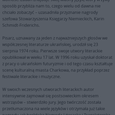
sposób przybliża nam to, czego wielu od dawna nie
chciało zobaczyć – uzasadniła przyznanie nagrody
szefowa Stowarzyszenia Księgarzy Niemieckich, Karin
Schmidt-Friderichs.
Pisarz, uznawany za jeden z najważniejszych głosów we
współczesnej literaturze ukraińskiej, urodził się 23
sierpnia 1974 roku. Pierwsze swoje utwory literackie
opublikował w wieku 17 lat. W 1996 roku uzyskał doktorat
z pracy o ukraińskim futuryzmie i od tego czasu kształtuje
scenę kulturalną miasta Charkowa, na przykład poprzez
festiwale literackie i muzyczne.
W swoich wczesnych utworach literackich autor
intensywnie zajmował się postsowieckim okresem
wstrząsów – stwierdziło jury. Jego twórczość została
przetłumaczona na wiele języków i otrzymała już takie
nagrody, jak berlińska Nagroda Literacka i Translatorska