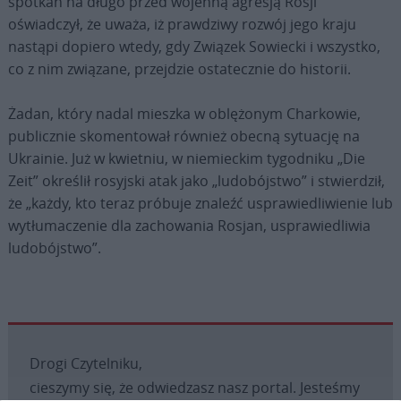
spotkań na długo przed wojenną agresją Rosji
oświadczył, że uważa, iż prawdziwy rozwój jego kraju
nastąpi dopiero wtedy, gdy Związek Sowiecki i wszystko,
co z nim związane, przejdzie ostatecznie do historii.
Żadan, który nadal mieszka w oblężonym Charkowie,
publicznie skomentował również obecną sytuację na
Ukrainie. Już w kwietniu, w niemieckim tygodniku „Die
Zeit” określił rosyjski atak jako „ludobójstwo” i stwierdził,
że „każdy, kto teraz próbuje znaleźć usprawiedliwienie lub
wytłumaczenie dla zachowania Rosjan, usprawiedliwia
ludobójstwo”.
Drogi Czytelniku,
cieszymy się, że odwiedzasz nasz portal. Jesteśmy