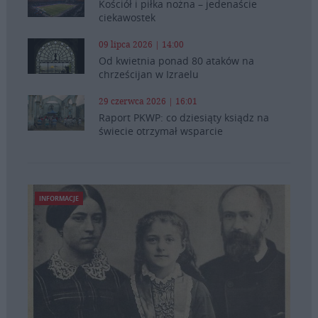
Kościół i piłka nożna – jedenaście
ciekawostek
09 lipca 2026 | 14:00
Od kwietnia ponad 80 ataków na
chrześcijan w Izraelu
29 czerwca 2026 | 16:01
Raport PKWP: co dziesiąty ksiądz na
świecie otrzymał wsparcie
INFORMACJE