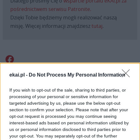
Dlatego prosimy Cię o
wsparcie portalu eKAI.pl za
pośrednictwem serwisu Patronite.
Dzięki Tobie będziemy mogli realizować naszą
misję. Więcej informacji znajdziesz
tutaj
.
Facebook
Twitter
Messenger
WhatsApp
Email
Copy
Print
ekai.pl -
Do Not Process My Personal Information
Link
If you wish to opt-out of the sale, sharing to third parties, or
Wersja do druku
processing of your personal or sensitive information for
targeted advertising by us, please use the below opt-out
section to confirm your selection. Please note that after your
opt-out request is processed you may continue seeing
BARBARA NOWACKA
EDUKACJA SEKSUALNA
Tagi:
interest-based ads based on personal information utilized by
EDUKACJA ZDROWOTNA
KPRM
ORDO IURIS
PETYCJA
us or personal information disclosed to third parties prior to
your opt-out. You may separately opt-out of the further
WARSZAWA