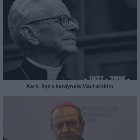
Kard. Ryś o kardynale Macharskim