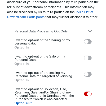
disclosure of your personal information by third parties on the
IAB’s list of downstream participants. This information may
also be disclosed by us to third parties on the
IAB’s List of
Downstream Participants
that may further disclose it to other
third parties.
Najnowsze
Personal Data Processing Opt Outs
07 sierpnia 2026 | 23:10
I want to opt-out of the Sharing of my
Indyjski biskup: nie potrzebujemy misjonarzy, którzy
personal data.
przyjeżdżają z gotowymi odpowiedziami
Opted In
07 sierpnia 2026 | 22:47
I want to opt-out of the Sale of my
Personal Data.
Biskupi o podróży apostolskiej Leona XIV do Francji: wielka
Opted In
radość
I want to opt-out of processing my
07 sierpnia 2026 | 22:36
Personal Data for Targeted Advertising.
Opted In
Narodowy Bank Ukrainy wyemituje monetę upamiętniającą Jana
Pawła II
I want to opt-out of Collection, Use,
Retention, Sale, and/or Sharing of my
07 sierpnia 2026 | 22:17
Personal Data that Is Unrelated with the
Purposes for which it was collected.
Ukraińskie Kościoły wzywają do światowej modlitwy za Ukrainę
Opted Out
24 sierpnia