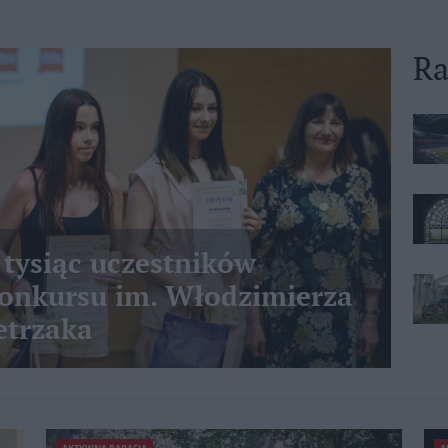
Ra
 tysiąc uczestników
nkursu im. Włodzimierza
etrzaka