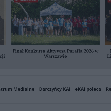
AKTYWNA PARAFIA
A
Finał Konkursu Aktywna Parafia 2026 w
cji
Warszawie
L
ntrum Medialne
Darczyńcy KAI
eKAI poleca
Re