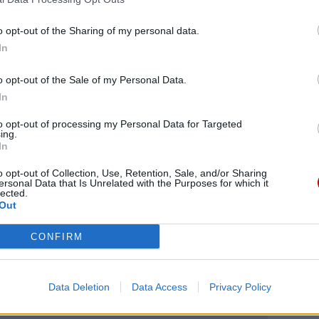
h opiekę nad ponad 1200 wychowankami. Wciąż
o opt-out of the Sharing of my personal data.
, wolontariuszy i przyjaciół.
In
. Brat Albert, urodził się w 1845 roku. Porzucił
o opt-out of the Sale of my Personal Data.
ytułku na krakowskim Kazimierzu wraz ze swymi
In
 kolejne placówki we Lwowie, Tarnowie i
weł II beatyfikował go w 1983 r. i kanonizował w
to opt-out of processing my Personal Data for Targeted
ing.
In
o opt-out of Collection, Use, Retention, Sale, and/or Sharing
Alberta od 1987 roku kultywuje w Polsce Fundacja
ersonal Data that Is Unrelated with the Purposes for which it
 pomoc osobom niepełnosprawnym intelektualnie.
lected.
Out
CONFIRM
Data Deletion
Data Access
Privacy Policy
eśmy tu dla Ciebie!