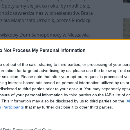
 Spotykamy się jak co roku, by modlić się,
cność utwierdza nas w przesłaniu św. Brata
ziała Małgorzata Urbanik, prezes Fundacji.
odowiskowy Dom Samopomocy w Nieszawie,
Środowiskowy Dom Samopomocy w Toruniu.
o Not Process My Personal Information
to opt-out of the sale, sharing to third parties, or processing of your per
 idei albertyńskiej, wywodzących się z
formation for targeted advertising by us, please use the below opt-out s
r selection. Please note that after your opt-out request is processed y
not „Wiara i Światło” z Krakowa, zwanych
eing interest-based ads based on personal information utilized by us or
 oficjalnie w 1987 roku śp. Zofia Tetelowska, śp.
disclosed to third parties prior to your opt-out. You may separately opt-
ści” ks. Tadeusz Isakowicz-Zaleski.
losure of your personal information by third parties on the IAB’s list of
K
. This information may also be disclosed by us to third parties on the
IA
ów stałego pobytu, domów dziennego pobytu,
Participants
that may further disclose it to other third parties.
tycznych, ośrodków adaptacyjnych, szkół oraz
l Data Processing Opt Outs