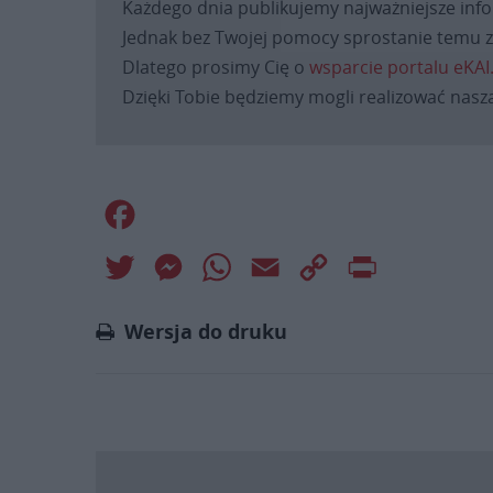
Każdego dnia publikujemy najważniejsze infor
Jednak bez Twojej pomocy sprostanie temu za
Dlatego prosimy Cię o
wsparcie portalu eKAI
Dzięki Tobie będziemy mogli realizować naszą
Facebook
Twitter
Messenger
WhatsApp
Email
Copy
Print
Link
Wersja do druku