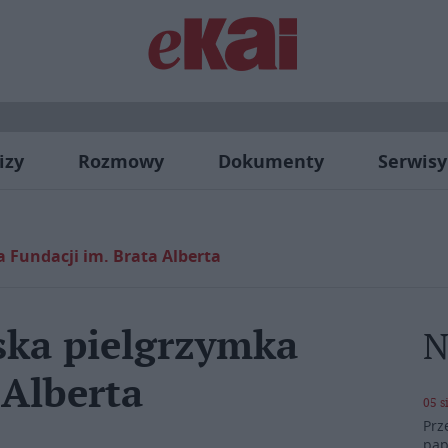
izy
Rozmowy
Dokumenty
Serwisy
 Fundacji im. Brata Alberta
ska pielgrzymka
N
 Alberta
05 s
Prz
pap