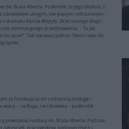
e św. Brata Alberta. Podkreślił, że jego bliskość z
 z człowiekiem ubogim, cierpiącym i odrzuconym. –
wa z dramatu Karola Wojtyły „Brat naszego Boga”,
dczas seminaryjnego przedstawienia. – To jak
zez życie!”. Taki był wasz patron. Niech i was do
lgrzymki.
ym za Fundację za ich codzienną posługę i
wiara – i w Boga, i w człowieka – podkreślił.
cę powstania Fundacji im. Brata Alberta. Podczas
ej założycieli, pracowników, podopiecznych i