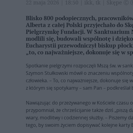
22 maja 2026 | 18:50 | ikk, tk | Skępe Ⓒ
Blisko 800 podopiecznych, pracowników, 
Alberta z całej Polski przyjechało do 
Pielgrzymkę Fundacji. W Sanktuarium 
modlili się, budowali wspólnotę i dzięko
Eucharystii przewodniczył biskup płock
„to, co najważniejsze, dokonuje się w s
Spotkanie pielgrzymi rozpoczęli Mszą św. w san
Szymon Stułkowski mówił o znaczeniu wspólnoty
człowieka. – To, co najważniejsze, dokonuje się 
z którym się spotykamy – sam Pan – podkreślał 
Nawiązując do przeżywanego w Kościele czasu o
przypomniał, że chrześcijanie także dziś „piszą 
wiary, modlitwy i codziennej służby. – Piszemy da
tego, by swoim życiem dopisywać kolejne karty E