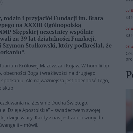
 Ⓟ
05 s
Kar
rodzin i przyjaciół Fundacji im. Brata
Skępego na XXXIII Ogólnopolską
05 s
NMP Skępskiej uczestnicy wspólnie
Kar
wali za 39 lat działalności Fundacji.
i Szymon Stułkowski, który podkreślał, że
05 s
potkaniu”.
Cor
pro
ktuarium Królowej Mazowsza i Kujaw. W homilii bp
P
, obecności Boga i wrażliwości na drugiego
w spotkaniu. Ale najważniejsza jest obecność Tego,
biskup.
czekiwania na Zesłanie Ducha Świętego,
dalej Dzieje Apostolskie” – świadectwem swojej
lej dzieje wiary. Każdy z nas jest zaproszony do
wangelii – mówił.