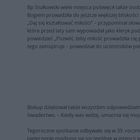
Bp Stułkowski wiele miejsca poświęcił także osobi
Bogiem prowadziła do jeszcze większej bliskości
„Daj się kształtować miłości” – przypomniał sło
które przed laty sam wypowiadał jako kleryk po
powiedzieć „Pozwól, żeby miłość prowadziła cię pr
tego zainspiruje – powiedział do uczestników pie
Biskup dziękował także wszystkim odpowiedzialn
świadectwo. – Kiedy was widzę, umacnia się moja 
Tegoroczne spotkanie odbywało się w 39. roczni
pielgrzymki modlono się szczególnie w intencji j