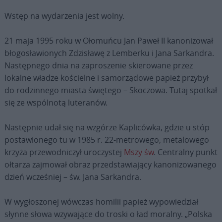
Wstęp na wydarzenia jest wolny.
21 maja 1995 roku w Ołomuńcu Jan Paweł II kanonizował
błogosławionych Zdzisławę z Lemberku i Jana Sarkandra.
Następnego dnia na zaproszenie skierowane przez
lokalne władze kościelne i samorządowe papież przybył
do rodzinnego miasta świętego – Skoczowa. Tutaj spotkał
się ze wspólnotą luteranów.
Następnie udał się na wzgórze Kaplicówka, gdzie u stóp
postawionego tu w 1985 r. 22-metrowego, metalowego
krzyża przewodniczył uroczystej
Mszy św
. Centralny punkt
ołtarza zajmował obraz przedstawiający kanonizowanego
dzień wcześniej – św. Jana Sarkandra.
W wygłoszonej wówczas homilii papież wypowiedział
słynne słowa wzywające do troski o ład moralny. „Polska