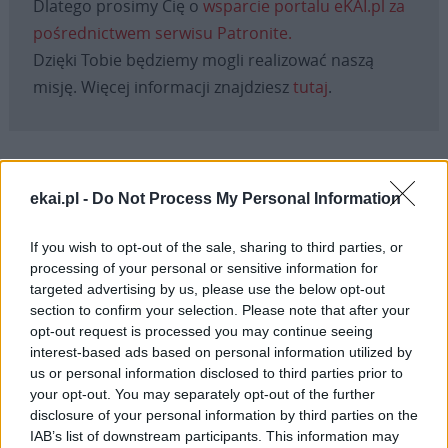
Dlatego prosimy Cię o
wsparcie portalu eKAI.pl za
pośrednictwem serwisu Patronite.
Dzięki Tobie będziemy mogli realizować naszą
misję. Więcej informacji znajdziesz
tutaj
.
Facebook
ekai.pl -
Do Not Process My Personal Information
Twitter
Messenger
WhatsApp
Email
Copy
Print
If you wish to opt-out of the sale, sharing to third parties, or
processing of your personal or sensitive information for
Link
targeted advertising by us, please use the below opt-out
Wersja do druku
section to confirm your selection. Please note that after your
opt-out request is processed you may continue seeing
interest-based ads based on personal information utilized by
us or personal information disclosed to third parties prior to
DIECEZJA BIELSKO-ŻYWIECKA
SKOCZÓW
Tagi:
your opt-out. You may separately opt-out of the further
ŚW. JAN PAWEŁ II
disclosure of your personal information by third parties on the
IAB’s list of downstream participants. This information may