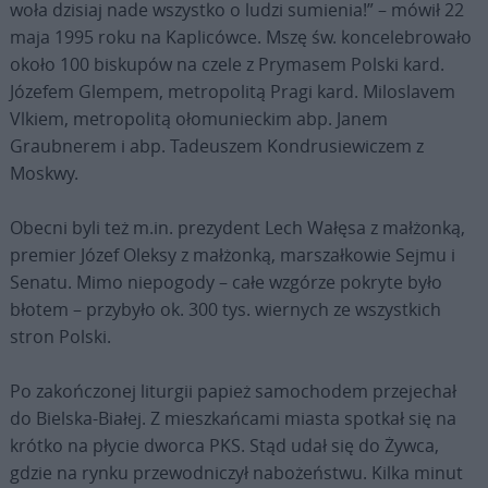
woła dzisiaj nade wszystko o ludzi sumienia!” – mówił 22
maja 1995 roku na Kaplicówce. Mszę św. koncelebrowało
około 100 biskupów na czele z Prymasem Polski kard.
Józefem Glempem, metropolitą Pragi kard. Miloslavem
Vlkiem, metropolitą ołomunieckim abp. Janem
Graubnerem i abp. Tadeuszem Kondrusiewiczem z
Moskwy.
Obecni byli też m.in. prezydent Lech Wałęsa z małżonką,
premier Józef Oleksy z małżonką, marszałkowie Sejmu i
Senatu. Mimo niepogody – całe wzgórze pokryte było
błotem – przybyło ok. 300 tys. wiernych ze wszystkich
stron Polski.
Po zakończonej liturgii papież samochodem przejechał
do Bielska-Białej. Z mieszkańcami miasta spotkał się na
krótko na płycie dworca PKS. Stąd udał się do Żywca,
gdzie na rynku przewodniczył nabożeństwu. Kilka minut