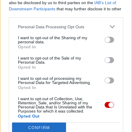
also be disclosed by us to third parties on the
IAB’s List of
Downstream Participants
that may further disclose it to other
third parties.
Najnowsze
Personal Data Processing Opt Outs
I want to opt-out of the Sharing of my
08 sierpnia 2026 | 21:11
personal data.
45 Kielecka Piesza Pielgrzymka na Jasną Górę
Opted In
08 sierpnia 2026 | 21:07
I want to opt-out of the Sale of my
Personal Data.
Coca-Cola dyskryminuje Jezusa Króla?
Opted In
08 sierpnia 2026 | 20:19
I want to opt-out of processing my
Siostra Wolfers: w czasach kryzysu radość ma siłę polityczną
Personal Data for Targeted Advertising.
Opted In
08 sierpnia 2026 | 19:04
I want to opt-out of Collection, Use,
SIGNIS 2026: komunikacja w służbie Ewangelii
Retention, Sale, and/or Sharing of my
Personal Data that Is Unrelated with the
Popularne
Purposes for which it was collected.
Opted Out
CONFIRM