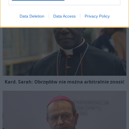
Data Deletion
Data Access
Privacy Policy
Kard. Sarah: Obrzędów nie można arbitralnie znosić