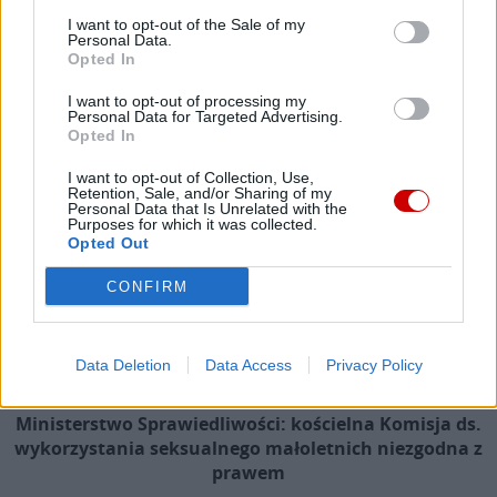
I want to opt-out of the Sale of my
Popularne
Personal Data.
Opted In
I want to opt-out of processing my
Personal Data for Targeted Advertising.
Opted In
I want to opt-out of Collection, Use,
Retention, Sale, and/or Sharing of my
Personal Data that Is Unrelated with the
Purposes for which it was collected.
Opted Out
CONFIRM
Data Deletion
Data Access
Privacy Policy
Ministerstwo Sprawiedliwości: kościelna Komisja ds.
wykorzystania seksualnego małoletnich niezgodna z
prawem