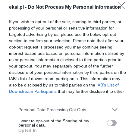
ekai.pl -
Do Not Process My Personal Information
DIECEZJA SOSNOWIECKA
Tagi:
If you wish to opt-out of the sale, sharing to third parties, or
processing of your personal or sensitive information for
targeted advertising by us, please use the below opt-out
section to confirm your selection. Please note that after your
Najnowsze
opt-out request is processed you may continue seeing
interest-based ads based on personal information utilized by
us or personal information disclosed to third parties prior to
06 sierpnia 2026 | 20:44
your opt-out. You may separately opt-out of the further
Medziugorie: zakończył się 37. Mladifest
disclosure of your personal information by third parties on the
IAB’s list of downstream participants. This information may
06 sierpnia 2026 | 20:19
also be disclosed by us to third parties on the
IAB’s List of
Biskupi Meksyku: stulecie Cristiady to czas łaski
Downstream Participants
that may further disclose it to other
third parties.
06 sierpnia 2026 | 18:32
Kard. Parolin w Meksyku: modlitwa, obecność i świadectwo
Personal Data Processing Opt Outs
drogą do pokoju
I want to opt-out of the Sharing of my
06 sierpnia 2026 | 18:28
personal data.
Opted In
Fundacja Małych Stópek tworzy sieć „Szkół Pełnych Życia”