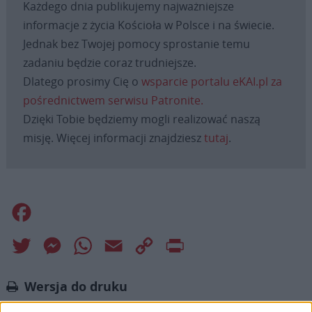
Każdego dnia publikujemy najważniejsze
informacje z życia Kościoła w Polsce i na świecie.
Jednak bez Twojej pomocy sprostanie temu
zadaniu będzie coraz trudniejsze.
Dlatego prosimy Cię o
wsparcie portalu eKAI.pl za
pośrednictwem serwisu Patronite.
Dzięki Tobie będziemy mogli realizować naszą
misję. Więcej informacji znajdziesz
tutaj
.
Facebook
Twitter
Messenger
WhatsApp
Email
Copy
Print
Link
Wersja do druku