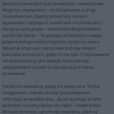
kładziemy na wzajemną przynależność, obywatelstwo.
Mogę być obywatelem – chrześcijaninem, a drugi
muzułmaninem. Żyjemy jednak tymi samymi
wyzwaniami, nadziejami, radościami i trudnościami i
mamy te same prawa – mówi Radiu Watykańskiemu
patriarcha Sidrak. – To pomaga w tworzeniu nowego
języka w dialogu międzyreligijnym i przynosi owoce.
Aktualnie przyznano nam prawo budowy nowych
kościołów w miastach, gdzie ich nie było. Przedstawiamy
też dokumentację tych świątyń, które nie były
zalegalizowane i powoli otrzymujemy potrzebne
pozwolenia“.
Patriarcha wskazał że, pokój ma swoją cenę. Trzeba
zrezygnować z handlu bronią i poszukiwaniem
dobrobytu za wszelką cenę. „By żyć w pokoju przede
wszystkim musimy uleczyć się z lęku” – mówił w Bari.
Wskazał, że wobec ogromnego wyzwania, jakim są