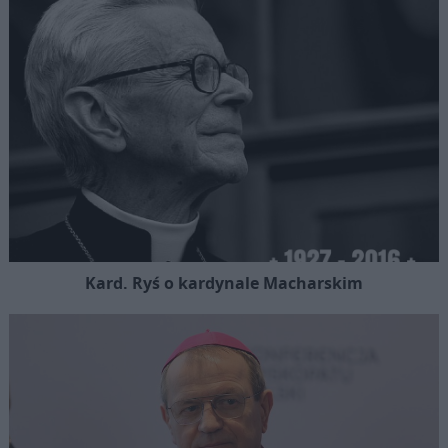
Kard. Ryś o kardynale Macharskim