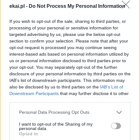
Każdego dnia publikujemy najważniejsze
ekai.pl -
Do Not Process My Personal Information
informacje z życia Kościoła w Polsce i na świecie.
Jednak bez Twojej pomocy sprostanie temu
If you wish to opt-out of the sale, sharing to third parties, or
zadaniu będzie coraz trudniejsze.
processing of your personal or sensitive information for
Dlatego prosimy Cię o
wsparcie portalu eKAI.pl za
targeted advertising by us, please use the below opt-out
section to confirm your selection. Please note that after your
pośrednictwem serwisu Patronite.
opt-out request is processed you may continue seeing
Dzięki Tobie będziemy mogli realizować naszą
interest-based ads based on personal information utilized by
misję. Więcej informacji znajdziesz
tutaj
.
us or personal information disclosed to third parties prior to
your opt-out. You may separately opt-out of the further
disclosure of your personal information by third parties on the
IAB’s list of downstream participants. This information may
also be disclosed by us to third parties on the
IAB’s List of
Facebook
Downstream Participants
that may further disclose it to other
third parties.
Twitter
Messenger
WhatsApp
Email
Copy
Print
Personal Data Processing Opt Outs
Link
I want to opt-out of the Sharing of my
Wersja do druku
personal data.
Opted In