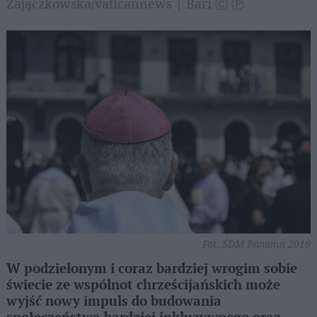
Zajączkowska/vaticannews | Bari Ⓒ Ⓟ
Fot. ŚDM Panama 2019
W podzielonym i coraz bardziej wrogim sobie
świecie ze wspólnot chrześcijańskich może
wyjść nowy impuls do budowania