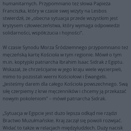
humanitarnych. Przypomniano też słowa Papieża
Franciszka, który w czasie swej wizyty na Lesbos
stwierdził, że „obecna sytuacja przede wszystkim jest
kryzysem człowieczeństwa, który wymaga odpowiedzi
solidarności, współczucia i hojności”.
W czasie Synodu Morza Śródziemnego przypomniano też
męczeńską kartę Kościoła w tym regionie. Mówił o tym
m.in. koptyjski patriarcha Ibrahim Isaac Sidrak z Egiptu.
Wskazał, że chrześcijanie w jego kraju wiele wycierpieli,
mimo to pozostali wierni Kościołowi i Ewangelii.
„Jesteśmy darem dla całego Kościoła powszechnego. Swą
siłę czerpiemy z krwi męczenników i chcemy ją przekazać
nowym pokoleniom” – mówił patriarcha Sidrak.
„Sytuacja w Egipcie jest dużo lepsza odkąd nie rządzi
Bractwo Muzułmańskie. Kraj zaczął się powoli rozwijać.
Widać to także w relacjach międzyludzkich. Duży nacisk