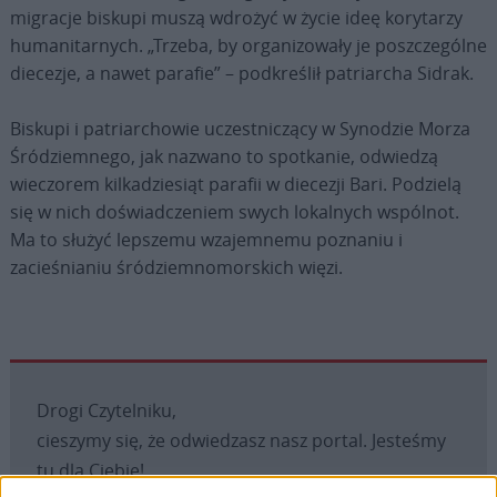
migracje biskupi muszą wdrożyć w życie ideę korytarzy
humanitarnych. „Trzeba, by organizowały je poszczególne
diecezje, a nawet parafie” – podkreślił patriarcha Sidrak.
Biskupi i patriarchowie uczestniczący w Synodzie Morza
Śródziemnego, jak nazwano to spotkanie, odwiedzą
wieczorem kilkadziesiąt parafii w diecezji Bari. Podzielą
się w nich doświadczeniem swych lokalnych wspólnot.
Ma to służyć lepszemu wzajemnemu poznaniu i
zacieśnianiu śródziemnomorskich więzi.
Drogi Czytelniku,
cieszymy się, że odwiedzasz nasz portal. Jesteśmy
tu dla Ciebie!