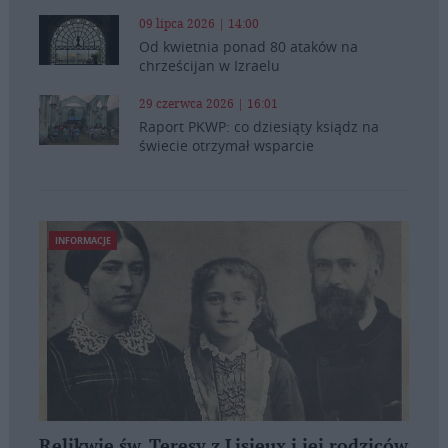
09 lipca 2026 | 14:00
Od kwietnia ponad 80 ataków na
chrześcijan w Izraelu
29 czerwca 2026 | 16:01
Raport PKWP: co dziesiąty ksiądz na
świecie otrzymał wsparcie
INFORMACJE
Relikwie św. Teresy z Lisieux i jej rodziców