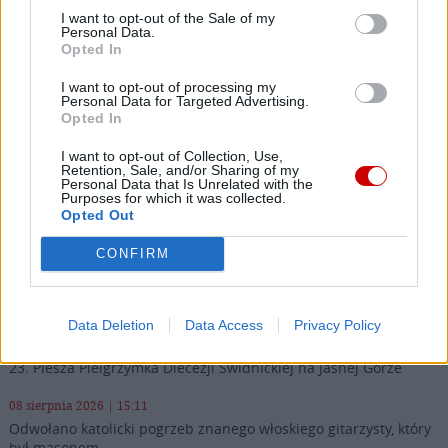
I want to opt-out of the Sale of my
Personal Data.
BARI
BISKUPI
Tagi:
Opted In
I want to opt-out of processing my
Personal Data for Targeted Advertising.
Opted In
Najnowsze
I want to opt-out of Collection, Use,
Retention, Sale, and/or Sharing of my
Personal Data that Is Unrelated with the
Purposes for which it was collected.
08 sierpnia 2026 | 16:32
Opted Out
Paola Kafira o islamie: Nie możemy już dłużej milczeć
CONFIRM
08 sierpnia 2026 | 16:16
Pieszo do Matki Bożej – z Great Meadows do Amerykańskiej
Częstochowy
Data Deletion
Data Access
Privacy Policy
08 sierpnia 2026 | 15:46
23. Piesza Pielgrzymka Diecezji Świdnickiej na Jasnej Górze
08 sierpnia 2026 | 15:11
Odwołano katolicki pogrzeb znanego włoskiego gitarzysty, który
był masonem