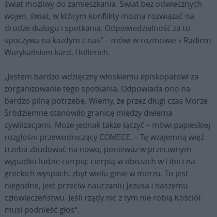
świat możliwy do zamieszkania. Świat bez odwiecznych
wojen, świat, w którym konflikty można rozwiązać na
drodze dialogu i spotkania. Odpowiedzialność za to
spoczywa na każdym z nas” – mówi w rozmowie z Radiem
Watykańskim kard. Hollerich.
„Jestem bardzo wdzięczny włoskiemu episkopatowi za
zorganizowanie tego spotkania. Odpowiada ono na
bardzo pilną potrzebę. Wiemy, że przez długi czas Morze
Śródziemne stanowiło granicę między dwiema
cywilizacjami. Może jednak także łączyć – mówi papieskiej
rozgłośni przewodniczący COMECE. – Tę wzajemną więź
trzeba zbudować na nowo, ponieważ w przeciwnym
wypadku ludzie cierpią: cierpią w obozach w Libii i na
greckich wyspach, zbyt wielu ginie w morzu. To jest
niegodne, jest przeciw nauczaniu Jezusa i naszemu
człowieczeństwu. Jeśli rządy nic z tym nie robią Kościół
musi podnieść głos“.