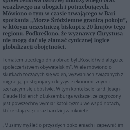
społeczeństwa bardziej inkluzywnego oraz
wrażliwego na ubogich i potrzebujących.
Mówiono o tym w czasie trwającego w Bari
spotkania „Morze Śródziemne granicą pokoju”,
w którym uczestniczą biskupi z 20 krajów tego
regionu. Podkreślono, że wyznawcy Chrystusa
nie mogą dać się złamać cynicznej logice
globalizacji obojętności.
Tematem trzeciego dnia obrad był „Kościół w dialogu ze
społeczeństwem obywatelskim”. Wiele mówiono o
skutkach toczących się wojen, wyzwaniach związanych z
migracją, postępującym kryzysie ekonomicznym i
szerzącym się ubóstwie. W tym kontekście kard. Jeaqn-
Claude Hollerich z Luksemburga wskazał, że zagrożony
jest powszechny wymiar katolicyzmu we wspólnotach,
które stają się coraz bardziej zamknięte.
„Musimy myśleć o przyszłych pokoleniach i zapewnić im