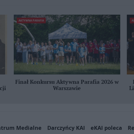
AKTYWNA PARAFIA
A
Finał Konkursu Aktywna Parafia 2026 w
cji
Warszawie
L
ntrum Medialne
Darczyńcy KAI
eKAI poleca
Re