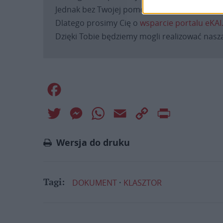
Jednak bez Twojej pomocy sprostanie temu za
Dlatego prosimy Cię o
wsparcie portalu eKAI
Dzięki Tobie będziemy mogli realizować naszą
Facebook
Twitter
Messenger
WhatsApp
Email
Copy
Print
Link
Wersja do druku
DOKUMENT
KLASZTOR
Tagi: