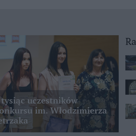
Ra
 tysiąc uczestników
nkursu im. Włodzimierza
etrzaka