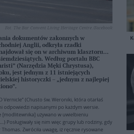
Fot. The Bar Convent Living Heritage Centre /Facebook
K
ania dokumentów zakonnych w
hodniej Anglii, odkryła rzadki
Znajdował się on w archiwum klasztoru…
osiemdziesiątych. Według portalu BBC
isti” (Narzędzia Męki Chrystusa),
u, jest jednym z 11 istniejących
elskiej historyczki – „jednym z najlepiej
iono”.
Vernicle” (Chusto św. Weroniki, która otarłaś
ami odpowiedzi napisanymi po każdym wersie.
e [modlitewnika] używano w uwielbieniu
…) Posługiwały się nim więc grupy lub rodziny, gdy
r Thomas. Zwróciła uwagę, iż ręcznie rysowane