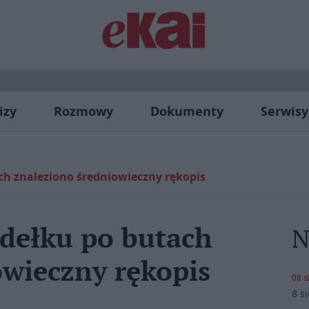
izy
Rozmowy
Dokumenty
Serwisy
ch znaleziono średniowieczny rękopis
udełku po butach
N
owieczny rękopis
08 s
8 s