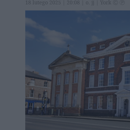
18 lutego 2025 | 20:08 | o. jj | York Ⓒ Ⓟ