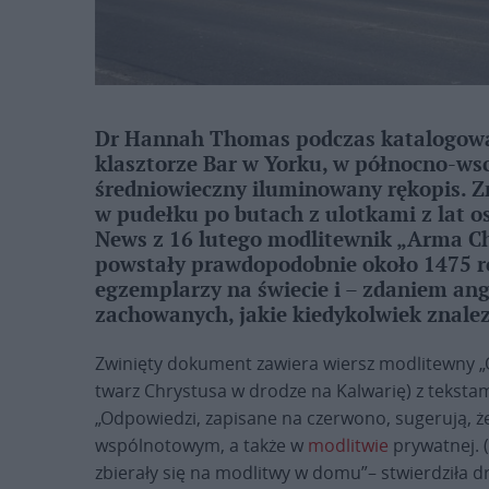
Dr Hannah Thomas podczas katalogow
klasztorze Bar w Yorku, w północno-wsc
średniowieczny iluminowany rękopis. 
w pudełku po butach z ulotkami z lat 
News z 16 lutego modlitewnik „Arma Chr
powstały prawdopodobnie około 1475 rok
egzemplarzy na świecie i – zdaniem angi
zachowanych, jakie kiedykolwiek znalez
Zwinięty dokument zawiera wiersz modlitewny „O 
twarz Chrystusa w drodze na Kalwarię) z tekst
„Odpowiedzi, zapisane na czerwono, sugerują, ż
wspólnotowym, a także w
modlitwie
prywatnej. (
zbierały się na modlitwy w domu”– stwierdziła d