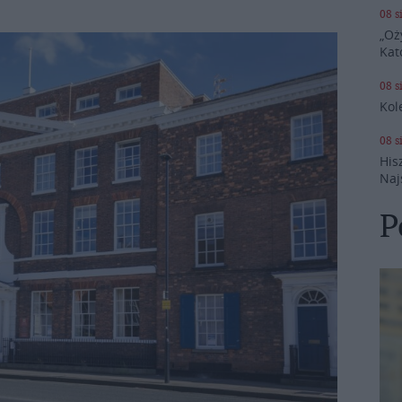
08 s
„Oż
Kat
08 s
Kol
08 s
His
Naj
P