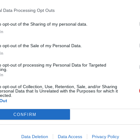
l Data Processing Opt Outs
o opt-out of the Sharing of my personal data.
In
e) jest najstarszym istniejącym do dziś klasztorem
o opt-out of the Sale of my Personal Data.
86 roku, gdy katolicyzm był tam zakazany. Grupa
In
nie Jezusa (Congregation of Jesus), którego
ard (1585-1645), otworzyła ten tajny klasztor,
to opt-out of processing my Personal Data for Targeted
ing.
. 19 grudnia 2009 roku
Benedykt XVI
ogłosił siostrę
In
o opt-out of Collection, Use, Retention, Sale, and/or Sharing
ersonal Data that Is Unrelated with the Purposes for which it
lected.
Out
CONFIRM
eśmy tu dla Ciebie!
Data Deletion
Data Access
Privacy Policy
macje z życia Kościoła w Polsce i na świecie.