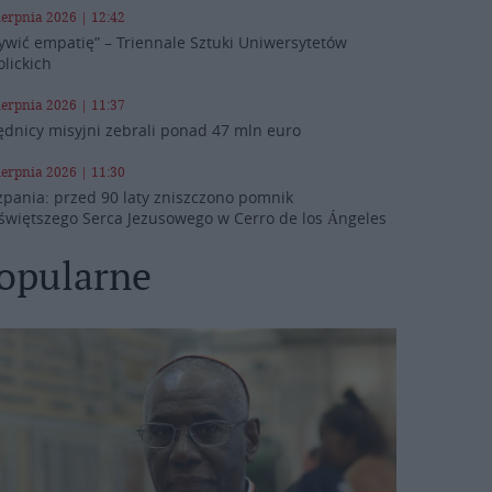
ierpnia 2026 | 12:42
ywić empatię” – Triennale Sztuki Uniwersytetów
olickich
ierpnia 2026 | 11:37
ędnicy misyjni zebrali ponad 47 mln euro
ierpnia 2026 | 11:30
zpania: przed 90 laty zniszczono pomnik
świętszego Serca Jezusowego w Cerro de los Ángeles
opularne