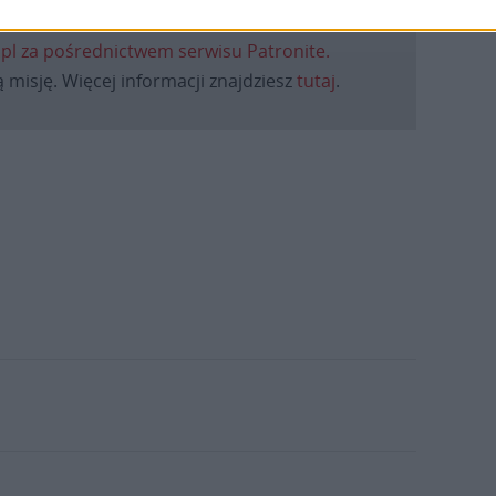
daniu będzie coraz trudniejsze.
.pl za pośrednictwem serwisu Patronite.
 misję. Więcej informacji znajdziesz
tutaj
.