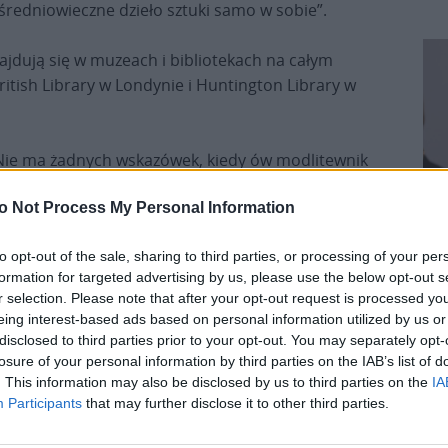
to średniowieczne dzieło sztuki samo w sobie”.
jdują się w muzeach i bibliotekach na całym
British Library w Londynie i Huntington Library w
Nie ma żadnych wskazówek, kiedy ów modlitewnik
przekazano pod opiekę zakonu. Siostra Ann
o Not Process My Personal Information
Stafford, przełożona klasztoru, powiedziała, że
odpowiedzi zapisane na zwoju zostaną niebawem
to opt-out of the sale, sharing to third parties, or processing of your per
wykorzystane podczas nabożeństwa w kaplicy
formation for targeted advertising by us, please use the below opt-out s
klasztornej. „Cieszymy się, że będą mu
r selection. Please note that after your opt-out request is processed y
przewodniczyć biskup Middlesbrough i arcybiskup
Pr
eing interest-based ads based on personal information utilized by us or
Yorku. Modlitewnik ma zostać wystawiony na
disclosed to third parties prior to your opt-out. You may separately opt-
widok publiczny w kwietniu” – powiedziała
losure of your personal information by third parties on the IAB’s list of
. This information may also be disclosed by us to third parties on the
IA
przełożona klasztoru.
Participants
that may further disclose it to other third parties.