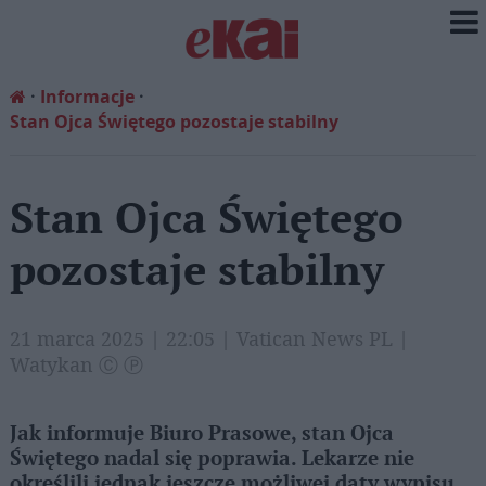
Informacje
Stan Ojca Świętego pozostaje stabilny
Stan Ojca Świętego
pozostaje stabilny
21 marca 2025 | 22:05 | Vatican News PL |
Watykan Ⓒ Ⓟ
Jak informuje Biuro Prasowe, stan Ojca
Świętego nadal się poprawia. Lekarze nie
określili jednak jeszcze możliwej daty wypisu