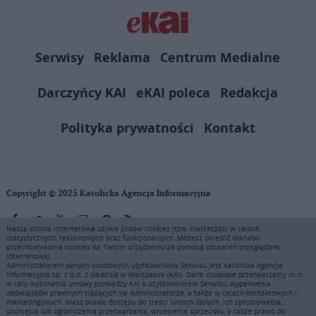
Serwisy
Reklama
Centrum Medialne
Darczyńcy KAI
eKAI poleca
Redakcja
Polityka prywatności
Kontakt
Copyright © 2025 Katolicka Agencja Informacyjna
Nasza strona internetowa używa plików cookies (tzw. ciasteczka) w celach
statystycznych, reklamowych oraz funkcjonalnych. Możesz określić warunki
KAI zastrzega wszelkie prawa do serwisu. Użytkownicy mogą pobierać
przechowywania cookies na Twoim urządzeniu za pomocą ustawień przeglądarki
i drukować fragmenty zawartości serwisu internetowego www.ekai.pl
internetowej.
wyłącznie do użytku osobistego. Publikacja, rozpowszechnianie
Administratorem danych osobowych użytkowników Serwisu jest Katolicka Agencja
Informacyjna sp. z o.o. z siedzibą w Warszawie (KAI). Dane osobowe przetwarzamy m.in.
zawartości niniejszego serwisu lub jej sprzedaż (także framing i in.
w celu wykonania umowy pomiędzy KAI a użytkownikiem Serwisu, wypełnienia
podobne metody), są bez uprzedniej pisemnej zgody KAI zabronione i
obowiązków prawnych ciążących na Administratorze, a także w celach kontaktowych i
stanowią naruszenie ustaw o prawie autorskim, ochronie baz danych i
marketingowych. Masz prawo dostępu do treści swoich danych, ich sprostowania,
usunięcia lub ograniczenia przetwarzania, wniesienia sprzeciwu, a także prawo do