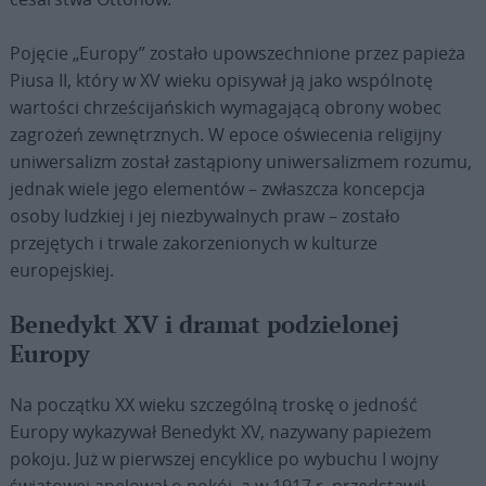
Pojęcie „Europy” zostało upowszechnione przez papieża
Piusa II, który w XV wieku opisywał ją jako wspólnotę
wartości chrześcijańskich wymagającą obrony wobec
zagrożeń zewnętrznych. W epoce oświecenia religijny
uniwersalizm został zastąpiony uniwersalizmem rozumu,
jednak wiele jego elementów – zwłaszcza koncepcja
osoby ludzkiej i jej niezbywalnych praw – zostało
przejętych i trwale zakorzenionych w kulturze
europejskiej.
Benedykt XV i dramat podzielonej
Europy
Na początku XX wieku szczególną troskę o jedność
Europy wykazywał Benedykt XV, nazywany papieżem
pokoju. Już w pierwszej encyklice po wybuchu I wojny
światowej apelował o pokój, a w 1917 r. przedstawił