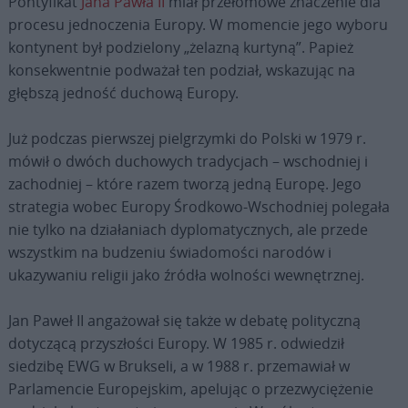
Pontyfikat
Jana Pawła II
miał przełomowe znaczenie dla
procesu jednoczenia Europy. W momencie jego wyboru
kontynent był podzielony „żelazną kurtyną”. Papież
konsekwentnie podważał ten podział, wskazując na
głębszą jedność duchową Europy.
Już podczas pierwszej pielgrzymki do Polski w 1979 r.
mówił o dwóch duchowych tradycjach – wschodniej i
zachodniej – które razem tworzą jedną Europę. Jego
strategia wobec Europy Środkowo-Wschodniej polegała
nie tylko na działaniach dyplomatycznych, ale przede
wszystkim na budzeniu świadomości narodów i
ukazywaniu religii jako źródła wolności wewnętrznej.
Jan Paweł II angażował się także w debatę polityczną
dotyczącą przyszłości Europy. W 1985 r. odwiedził
siedzibę EWG w Brukseli, a w 1988 r. przemawiał w
Parlamencie Europejskim, apelując o przezwyciężenie