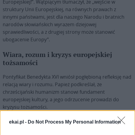
Europejskiej!”. Wątpiącym tłumaczył, że „wejście w
struktury Unii Europejskiej, na równych prawach z
innymi państwami, jest dla naszego Narodu i bratnich
narodów słowiańskich wyrazem dziejowej
sprawiedliwości, a z drugiej strony może stanowić
ubogacenie Europy”.
Wiara, rozum i kryzys europejskiej
tożsamości
Pontyfikat Benedykta XVI wniósł pogłębioną refleksję nad
relacją wiary i rozumu. Papież podkreślał, że
chrześcijański humanizm stanowi fundament
europejskiej kultury, a jego odrzucenie prowadzi do
kryzysu tożsamości.
Zachęcał do dialogu z niewierzącymi i poszukującymi
ekai.pl -
Do Not Process My Personal Information
sensu oraz do budowy „nowego humanizmu”, opartego