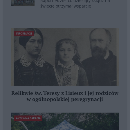
Raport PKWP: co dziesiąty ksiądz na
świecie otrzymał wsparcie
INFORMACJE
Relikwie św. Teresy z Lisieux i jej rodziców
w ogólnopolskiej peregrynacji
AKTYWNA PARAFIA