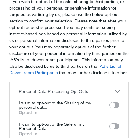
na godności osoby ludzkiej i jej transcendentnym
If you wish to opt-out of the sale, sharing to third parties, or
processing of your personal or sensitive information for
powołaniu. Podkreślał znaczenie nowej ewangelizacji jako
targeted advertising by us, please use the below opt-out
odpowiedzi na postępującą sekularyzację Europy.
section to confirm your selection. Please note that after your
opt-out request is processed you may continue seeing
Franciszek – Europa „bezpłodną babcią”
interest-based ads based on personal information utilized by
us or personal information disclosed to third parties prior to
Pontyfikat papieża Franciszka koncentrował się wokół
your opt-out. You may separately opt-out of the further
disclosure of your personal information by third parties on the
wyzwań społecznych i humanitarnych. Przypominał, że
IAB’s list of downstream participants. This information may
Europa odegrała kluczową rolę w rozwoju idei praw
also be disclosed by us to third parties on the
IAB’s List of
człowieka, ale dziś zmaga się z kryzysem tożsamości.
Downstream Participants
that may further disclose it to other
third parties.
W przemówieniu w Strasburgu w 2014 r. zachęcał do
Personal Data Processing Opt Outs
pracy nad tym, aby zmęczona Europa – przypominająca
„bezpłodną babcię”, „już nietętniącą życiem” – na nowo
I want to opt-out of the Sharing of my
personal data.
odkryła swoją duszę. Krytykował dominację biurokracji
Opted In
nad ideałami integracji oraz osłabienie ducha
solidarności.
I want to opt-out of the Sale of my
Personal Data.
Opted In