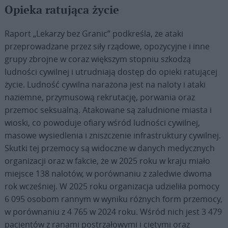
Opieka ratująca życie
Raport „Lekarzy bez Granic” podkreśla, że ataki
przeprowadzane przez siły rządowe, opozycyjne i inne
grupy zbrojne w coraz większym stopniu szkodzą
ludności cywilnej i utrudniają dostęp do opieki ratującej
życie.
L
udność cywilna narażona jest na naloty i ataki
naziemne, przymusową rekrutację, porwania oraz
przemoc seksualną. Atakowane są zaludnione miasta i
wioski, co powoduje ofiary wśród ludności cywilnej,
masowe wysiedlenia i zniszczenie infrastruktury cywilnej.
Skutki tej przemocy są widoczne w danych medycznych
organizacji oraz w fakcie, że w 2025 roku w kraju miało
miejsce 138 nalotów, w porównaniu z zaledwie dwoma
rok wcześniej. W 2025 roku organizacja udzieliła pomocy
6 095 osobom rannym w wyniku różnych form przemocy,
w porównaniu z 4 765 w 2024 roku. Wśród nich jest 3 479
pacjentów z ranami postrzałowymi i ciętymi oraz