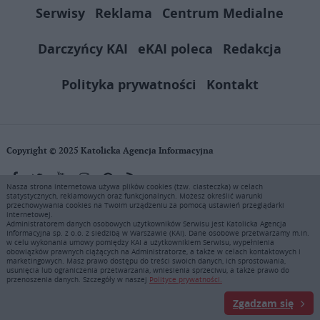
Serwisy
Reklama
Centrum Medialne
Darczyńcy KAI
eKAI poleca
Redakcja
Polityka prywatności
Kontakt
Copyright © 2025 Katolicka Agencja Informacyjna
Nasza strona internetowa używa plików cookies (tzw. ciasteczka) w celach
statystycznych, reklamowych oraz funkcjonalnych. Możesz określić warunki
KAI zastrzega wszelkie prawa do serwisu. Użytkownicy mogą pobierać
przechowywania cookies na Twoim urządzeniu za pomocą ustawień przeglądarki
i drukować fragmenty zawartości serwisu internetowego www.ekai.pl
internetowej.
wyłącznie do użytku osobistego. Publikacja, rozpowszechnianie
Administratorem danych osobowych użytkowników Serwisu jest Katolicka Agencja
Informacyjna sp. z o.o. z siedzibą w Warszawie (KAI). Dane osobowe przetwarzamy m.in.
zawartości niniejszego serwisu lub jej sprzedaż (także framing i in.
w celu wykonania umowy pomiędzy KAI a użytkownikiem Serwisu, wypełnienia
podobne metody), są bez uprzedniej pisemnej zgody KAI zabronione i
obowiązków prawnych ciążących na Administratorze, a także w celach kontaktowych i
stanowią naruszenie ustaw o prawie autorskim, ochronie baz danych i
marketingowych. Masz prawo dostępu do treści swoich danych, ich sprostowania,
usunięcia lub ograniczenia przetwarzania, wniesienia sprzeciwu, a także prawo do
uczciwej konkurencji - będą ścigane przy pomocy wszelkich
przenoszenia danych. Szczegóły w naszej
Polityce prywatności.
dostępnych środków prawnych. Zapraszamy do prenumeraty serwisu
prasowego KAI: tel. 22 635 77 18 e-mail: marketing@ekai.pl
Zgadzam się