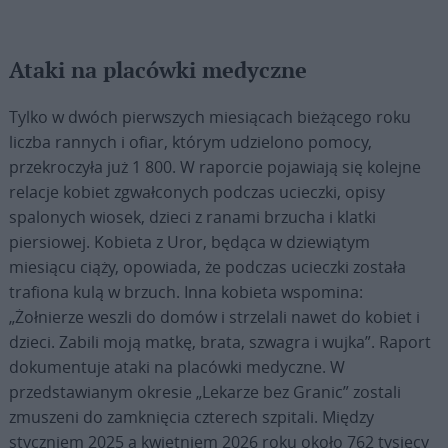
Ataki na placówki medyczne
Tylko w dwóch pierwszych miesiącach bieżącego roku
liczba rannych i ofiar, którym udzielono pomocy,
przekroczyła już 1 800. W raporcie pojawiają się kolejne
relacje kobiet zgwałconych podczas ucieczki, opisy
spalonych wiosek, dzieci z ranami brzucha i klatki
piersiowej. Kobieta z Uror, będąca w dziewiątym
miesiącu ciąży, opowiada, że podczas ucieczki została
trafiona kulą w brzuch. Inna kobieta wspomina:
„Żołnierze weszli do domów i strzelali nawet do kobiet i
dzieci. Zabili moją matkę, brata, szwagra i wujka”. Raport
dokumentuje ataki na placówki medyczne. W
przedstawianym okresie „Lekarze bez Granic” zostali
zmuszeni do zamknięcia czterech szpitali. Między
styczniem 2025 a kwietniem 2026 roku około 762 tysięcy