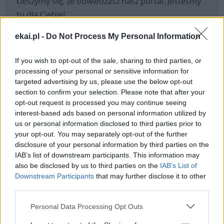
cieszymy się, że odwiedzasz nasz portal. Jesteśmy
tu dla Ciebie!
Każdego dnia publikujemy najważniejsze
ekai.pl -
Do Not Process My Personal Information
informacje z życia Kościoła w Polsce i na świecie.
Jednak bez Twojej pomocy sprostanie temu
If you wish to opt-out of the sale, sharing to third parties, or
zadaniu będzie coraz trudniejsze.
processing of your personal or sensitive information for
Dlatego prosimy Cię o
wsparcie portalu eKAI.pl za
targeted advertising by us, please use the below opt-out
section to confirm your selection. Please note that after your
pośrednictwem serwisu Patronite.
opt-out request is processed you may continue seeing
Dzięki Tobie będziemy mogli realizować naszą
interest-based ads based on personal information utilized by
misję. Więcej informacji znajdziesz
tutaj
.
us or personal information disclosed to third parties prior to
your opt-out. You may separately opt-out of the further
disclosure of your personal information by third parties on the
IAB’s list of downstream participants. This information may
also be disclosed by us to third parties on the
IAB’s List of
Facebook
Downstream Participants
that may further disclose it to other
third parties.
Twitter
Messenger
WhatsApp
Email
Copy
Print
Personal Data Processing Opt Outs
Link