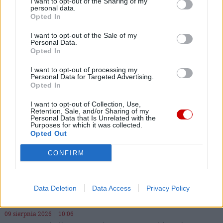
I want to opt-out of the Sharing of my
Wersja do druku
personal data.
Opted In
I want to opt-out of the Sale of my
Personal Data.
KATASTROFA HUMANITARNA
Tagi:
Opted In
SUDAN POŁUDNIOWY
I want to opt-out of processing my
Personal Data for Targeted Advertising.
Opted In
I want to opt-out of Collection, Use,
Retention, Sale, and/or Sharing of my
Najnowsze
Personal Data that Is Unrelated with the
Purposes for which it was collected.
Opted Out
09 sierpnia 2026 | 12:46
CONFIRM
Dramatyczny apel z ostatniej chrześcijańskiej wioski
09 sierpnia 2026 | 11:05
Międzyrzecz: Niezwykła wystawa „Sztuka i Architektura
Data Deletion
Data Access
Privacy Policy
Biskupstwa Lubuskiego”
09 sierpnia 2026 | 10:06