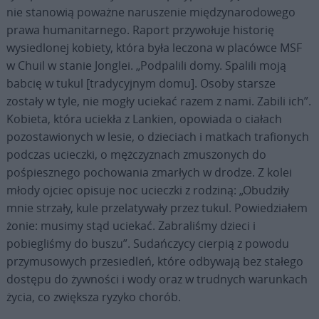
nie stanowią poważne naruszenie międzynarodowego
prawa humanitarnego. Raport przywołuje historię
wysiedlonej kobiety, która była leczona w placówce MSF
w Chuil w stanie Jonglei. „Podpalili domy. Spalili moją
babcię w tukul [tradycyjnym domu]. Osoby starsze
zostały w tyle, nie mogły uciekać razem z nami. Zabili ich”.
Kobieta, która uciekła z Lankien, opowiada o ciałach
pozostawionych w lesie, o dzieciach i matkach trafionych
podczas ucieczki, o mężczyznach zmuszonych do
pośpiesznego pochowania zmarłych w drodze. Z kolei
młody ojciec opisuje noc ucieczki z rodziną: „Obudziły
mnie strzały, kule przelatywały przez tukul. Powiedziałem
żonie: musimy stąd uciekać. Zabraliśmy dzieci i
pobiegliśmy do buszu”. Sudańczycy cierpią z powodu
przymusowych przesiedleń, które odbywają bez stałego
dostępu do żywności i wody oraz w trudnych warunkach
życia, co zwiększa ryzyko chorób.