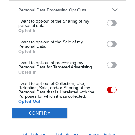
Personal Data Processing Opt Outs
I want to opt-out of the Sharing of my
Facebook
personal data.
Opted In
Twitter
Messenger
WhatsApp
Email
Copy
Print
I want to opt-out of the Sale of my
Personal Data.
Link
Opted In
Wersja do druku
I want to opt-out of processing my
Personal Data for Targeted Advertising.
Opted In
GIAN FRANCO SVIDERCOSCHI
KOŚCIÓŁ
Tagi:
I want to opt-out of Collection, Use,
Retention, Sale, and/or Sharing of my
PAPIEŻ FRANCISZEK
WYDAWNICTWO ZNAK
Personal Data that Is Unrelated with the
Purposes for which it was collected.
Opted Out
CONFIRM
Najnowsze
Data Deletion
Data Access
Privacy Policy