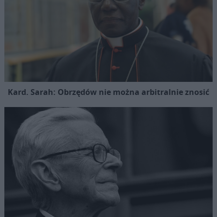
Kard. Sarah: Obrzędów nie można arbitralnie znosić