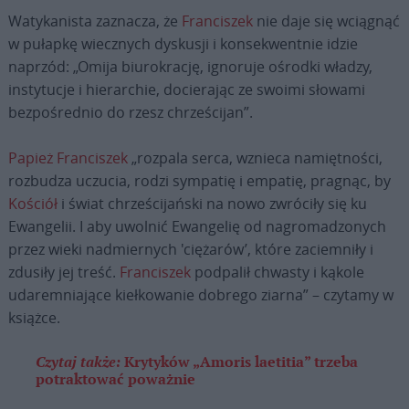
Watykanista zaznacza, że
Franciszek
nie daje się wciągnąć
w pułapkę wiecznych dyskusji i konsekwentnie idzie
naprzód: „Omija biurokrację, ignoruje ośrodki władzy,
instytucje i hierarchie, docierając ze swoimi słowami
bezpośrednio do rzesz chrześcijan”.
Papież Franciszek
„rozpala serca, wznieca namiętności,
rozbudza uczucia, rodzi sympatię i empatię, pragnąc, by
Kościół
i świat chrześcijański na nowo zwróciły się ku
Ewangelii. I aby uwolnić Ewangelię od nagromadzonych
przez wieki nadmiernych 'ciężarów’, które zaciemniły i
zdusiły jej treść.
Franciszek
podpalił chwasty i kąkole
udaremniające kiełkowanie dobrego ziarna” – czytamy w
książce.
Czytaj także:
Krytyków „Amoris laetitia” trzeba
potraktować poważnie