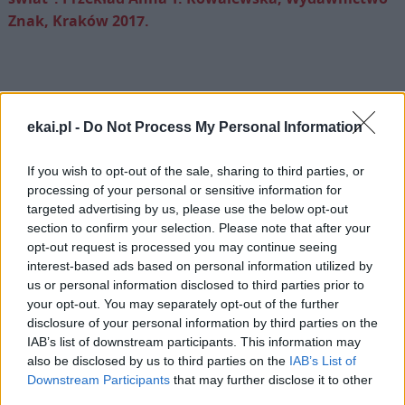
Znak, Kraków 2017.
ekai.pl -
Do Not Process My Personal Information
Drogi Czytelniku,
cieszymy się, że odwiedzasz nasz portal. Jesteśmy
If you wish to opt-out of the sale, sharing to third parties, or
tu dla Ciebie!
processing of your personal or sensitive information for
Każdego dnia publikujemy najważniejsze
targeted advertising by us, please use the below opt-out
section to confirm your selection. Please note that after your
informacje z życia Kościoła w Polsce i na świecie.
opt-out request is processed you may continue seeing
Jednak bez Twojej pomocy sprostanie temu
interest-based ads based on personal information utilized by
zadaniu będzie coraz trudniejsze.
us or personal information disclosed to third parties prior to
your opt-out. You may separately opt-out of the further
Dlatego prosimy Cię o
wsparcie portalu eKAI.pl za
disclosure of your personal information by third parties on the
pośrednictwem serwisu Patronite.
IAB’s list of downstream participants. This information may
Dzięki Tobie będziemy mogli realizować naszą
also be disclosed by us to third parties on the
IAB’s List of
misję. Więcej informacji znajdziesz
tutaj
.
Downstream Participants
that may further disclose it to other
third parties.