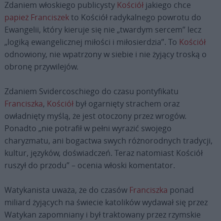
Zdaniem włoskiego publicysty
Kościół
jakiego chce
papież Franciszek
to Kościół radykalnego powrotu do
Ewangelii, który kieruje się nie „twardym sercem” lecz
„logiką ewangelicznej miłości i miłosierdzia”. To
Kościół
odnowiony, nie wpatrzony w siebie i nie żyjący troską o
obronę przywilejów.
Zdaniem Svidercoschiego do czasu pontyfikatu
Franciszka
,
Kościół
był ogarnięty strachem oraz
owładnięty myślą, że jest otoczony przez wrogów.
Ponadto „nie potrafił w pełni wyrazić swojego
charyzmatu, ani bogactwa swych różnorodnych tradycji,
kultur, języków, doświadczeń. Teraz natomiast Kościół
ruszył do przodu” – ocenia włoski komentator.
Watykanista uważa, że do czasów
Franciszka
ponad
miliard żyjących na świecie katolików wydawał się przez
Watykan zapomniany i był traktowany przez rzymskie