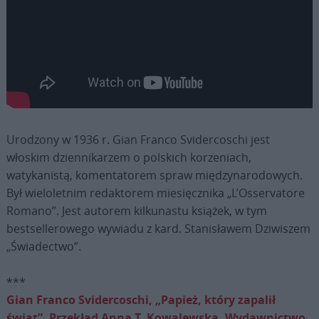
Urodzony w 1936 r. Gian Franco Svidercoschi jest
włoskim dziennikarzem o polskich korzeniach,
watykanistą, komentatorem spraw międzynarodowych.
Był wieloletnim redaktorem miesięcznika „L’Osservatore
Romano”. Jest autorem kilkunastu książek, w tym
bestsellerowego wywiadu z kard. Stanisławem Dziwiszem
„Świadectwo”.
***
Gian Franco Svidercoschi, „Papież, który zapalił
świat”. Przekład Anna T. Kowalewska, Wydawnictwo