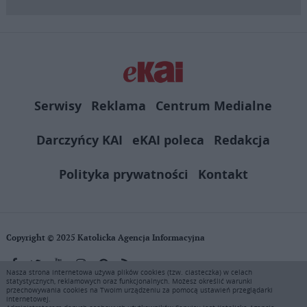
Serwisy
Reklama
Centrum Medialne
Darczyńcy KAI
eKAI poleca
Redakcja
Polityka prywatności
Kontakt
Copyright © 2025 Katolicka Agencja Informacyjna
Nasza strona internetowa używa plików cookies (tzw. ciasteczka) w celach
statystycznych, reklamowych oraz funkcjonalnych. Możesz określić warunki
KAI zastrzega wszelkie prawa do serwisu. Użytkownicy mogą pobierać
przechowywania cookies na Twoim urządzeniu za pomocą ustawień przeglądarki
i drukować fragmenty zawartości serwisu internetowego www.ekai.pl
internetowej.