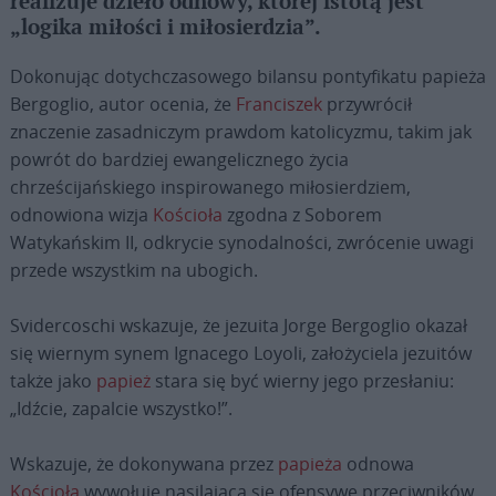
realizuje dzieło odnowy, której istotą jest
„logika miłości i miłosierdzia”.
Dokonując dotychczasowego bilansu pontyfikatu papieża
Bergoglio, autor ocenia, że
Franciszek
przywrócił
znaczenie zasadniczym prawdom katolicyzmu, takim jak
powrót do bardziej ewangelicznego życia
chrześcijańskiego inspirowanego miłosierdziem,
odnowiona wizja
Kościoła
zgodna z Soborem
Watykańskim II, odkrycie synodalności, zwrócenie uwagi
przede wszystkim na ubogich.
Svidercoschi wskazuje, że jezuita Jorge Bergoglio okazał
się wiernym synem Ignacego Loyoli, założyciela jezuitów
także jako
papież
stara się być wierny jego przesłaniu:
„Idźcie, zapalcie wszystko!”.
Wskazuje, że dokonywana przez
papieża
odnowa
Kościoła
wywołuje nasilającą się ofensywę przeciwników,