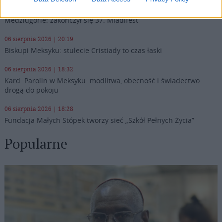
06 sierpnia 2026 | 20:44
Medziugorie: zakończył się 37. Mladifest
06 sierpnia 2026 | 20:19
Biskupi Meksyku: stulecie Cristiady to czas łaski
06 sierpnia 2026 | 18:32
Kard. Parolin w Meksyku: modlitwa, obecność i świadectwo
drogą do pokoju
06 sierpnia 2026 | 18:28
Fundacja Małych Stópek tworzy sieć „Szkół Pełnych Życia”
Popularne