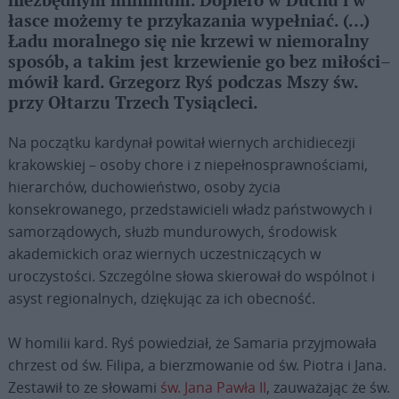
niezbędnym minimum. Dopiero w Duchu i w
łasce możemy te przykazania wypełniać. (…)
Ładu moralnego się nie krzewi w niemoralny
sposób, a takim jest krzewienie go bez miłości–
mówił kard. Grzegorz Ryś podczas Mszy św.
przy Ołtarzu Trzech Tysiącleci.
Na początku kardynał powitał wiernych archidiecezji
krakowskiej – osoby chore i z niepełnosprawnościami,
hierarchów, duchowieństwo, osoby życia
konsekrowanego, przedstawicieli władz państwowych i
samorządowych, służb mundurowych, środowisk
akademickich oraz wiernych uczestniczących w
uroczystości. Szczególne słowa skierował do wspólnot i
asyst regionalnych, dziękując za ich obecność.
W homilii kard. Ryś powiedział, że Samaria przyjmowała
chrzest od św. Filipa, a bierzmowanie od św. Piotra i Jana.
Zestawił to ze słowami
św. Jana Pawła II
, zauważając że św.