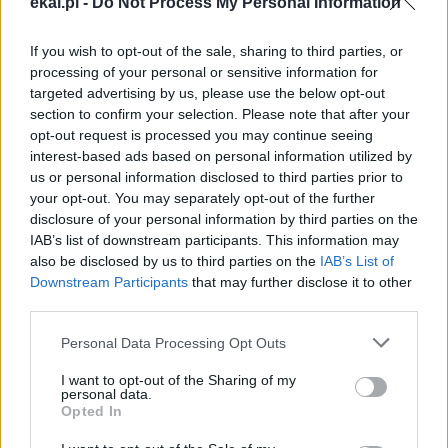
ekai.pl -
Do Not Process My Personal Information
zadaniu będzie coraz trudniejsze.
Dlatego prosimy Cię o
wsparcie portalu eKAI.pl za
If you wish to opt-out of the sale, sharing to third parties, or
pośrednictwem serwisu Patronite.
processing of your personal or sensitive information for
Dzięki Tobie będziemy mogli realizować naszą
targeted advertising by us, please use the below opt-out
section to confirm your selection. Please note that after your
misję. Więcej informacji znajdziesz
tutaj
.
opt-out request is processed you may continue seeing
interest-based ads based on personal information utilized by
us or personal information disclosed to third parties prior to
your opt-out. You may separately opt-out of the further
disclosure of your personal information by third parties on the
Facebook
IAB’s list of downstream participants. This information may
also be disclosed by us to third parties on the
IAB’s List of
Twitter
Messenger
WhatsApp
Email
Copy
Print
Downstream Participants
that may further disclose it to other
third parties.
Link
Wersja do druku
Personal Data Processing Opt Outs
I want to opt-out of the Sharing of my
personal data.
Opted In
KARD. GRZEGORZ RYŚ
KRAKÓW
Tagi: