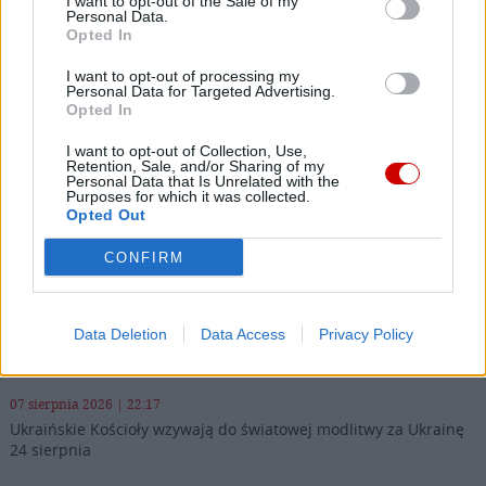
I want to opt-out of the Sale of my
Personal Data.
Opted In
I want to opt-out of processing my
Najnowsze
Personal Data for Targeted Advertising.
Opted In
07 sierpnia 2026 | 23:10
I want to opt-out of Collection, Use,
Retention, Sale, and/or Sharing of my
Indyjski biskup: nie potrzebujemy misjonarzy, którzy
Personal Data that Is Unrelated with the
przyjeżdżają z gotowymi odpowiedziami
Purposes for which it was collected.
Opted Out
07 sierpnia 2026 | 22:47
Biskupi o podróży apostolskiej Leona XIV do Francji: wielka
CONFIRM
radość
07 sierpnia 2026 | 22:36
Data Deletion
Data Access
Privacy Policy
Narodowy Bank Ukrainy wyemituje monetę upamiętniającą Jana
Pawła II
07 sierpnia 2026 | 22:17
Ukraińskie Kościoły wzywają do światowej modlitwy za Ukrainę
24 sierpnia