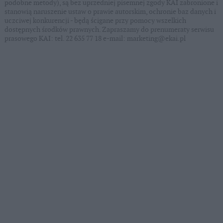
podobne metody), są bez uprzedniej pisemnej zgody KAI zabronione i
stanowią naruszenie ustaw o prawie autorskim, ochronie baz danych i
uczciwej konkurencji - będą ścigane przy pomocy wszelkich
dostępnych środków prawnych. Zapraszamy do prenumeraty serwisu
prasowego KAI: tel. 22 635 77 18 e-mail: marketing@ekai.pl