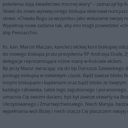
pokolenia dają świadectwo mocnej wiary” – zaznaczył bp K
Słowo do nowo wyświęconego biskupa skierował nuncjusz a
słowa: «Chwała Bogu za wszystko» jako wskazanie swojej now
Wypełniaj nowe zadania tak, aby inni mogli powiedzieć «c
abp Pennacchio.
Ks. kan. Marcin Maczan, kanclerz ełckiej kurii biskupiej odc
do nowego biskupa przez prezydenta RP Andrzeja Dudę. Życ
delegacje reprezentujące różne stany w Kościele ełckim.
Bp Jerzy Mazur zwracając się do bp Dariusza Zalewskiego zł
posługę biskupią w niełatwym czasie. Bądź zawsze blisko B
innymi biskupami i kapłanami oraz bądź blisko ze świętym
każdego człowieka, także tego zagubionego i poranionego.
umacnia Cię swoimi darami, byś był zawsze otwarty na Boż
Ukrzyżowanego i Zmartwychwstałego. Niech Maryja, będzi
wypełniania woli Bożej i niech otacza Cię płaszczem swojej o