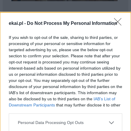
ekai.pl -
Do Not Process My Personal Information
Raporty
If you wish to opt-out of the sale, sharing to third parties, or
processing of your personal or sensitive information for
20 lipca 2026 | 19:10
targeted advertising by us, please use the below opt-out
Kościół i piłka nożna – jedenaście
section to confirm your selection. Please note that after your
ciekawostek
opt-out request is processed you may continue seeing
interest-based ads based on personal information utilized by
09 lipca 2026 | 14:00
us or personal information disclosed to third parties prior to
Od kwietnia ponad 80 ataków na
chrześcijan w Izraelu
your opt-out. You may separately opt-out of the further
disclosure of your personal information by third parties on the
29 czerwca 2026 | 16:01
IAB’s list of downstream participants. This information may
Raport PKWP: co dziesiąty ksiądz na
also be disclosed by us to third parties on the
IAB’s List of
świecie otrzymał wsparcie
Downstream Participants
that may further disclose it to other
third parties.
Personal Data Processing Opt Outs