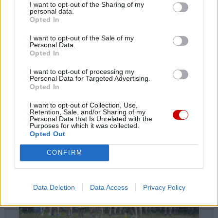
INFORMACJE
I want to opt-out of the Sharing of my
personal data.
Opted In
I want to opt-out of the Sale of my
Personal Data.
Opted In
I want to opt-out of processing my
Personal Data for Targeted Advertising.
Opted In
Relikwie św. Teresy z Lisieux i jej rodziców
I want to opt-out of Collection, Use,
w ogólnopolskiej peregrynacji
Retention, Sale, and/or Sharing of my
Personal Data that Is Unrelated with the
Purposes for which it was collected.
Opted Out
AKTYWNA PARAFIA
CONFIRM
Data Deletion
Data Access
Privacy Policy