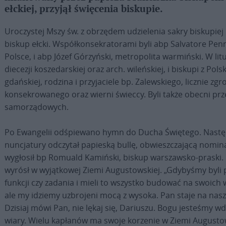
ełckiej, przyjął święcenia biskupie.
Uroczystej Mszy św. z obrzędem udzielenia sakry biskupie
biskup ełcki. Współkonsekratorami byli abp Salvatore Pen
Polsce, i abp Józef Górzyński, metropolita warmiński. W litur
diecezji koszedarskiej oraz arch. wileńskiej, i biskupi z Pols
gdańskiej, rodzina i przyjaciele bp. Zalewskiego, licznie z
konsekrowanego oraz wierni świeccy. Byli także obecni pr
samorządowych.
Po Ewangelii odśpiewano hymn do Ducha Świętego. Następn
nuncjatury odczytał papieską bullę, obwieszczającą nomin
wygłosił bp Romuald Kamiński, biskup warszawsko-praski. Po
wyrósł w wyjątkowej Ziemi Augustowskiej. „Gdybyśmy byli p
funkcji czy zadania i mieli to wszystko budować na swoich 
ale my idziemy uzbrojeni mocą z wysoka. Pan staje na nasze
Dzisiaj mówi Pan, nie lękaj się, Dariuszu. Bogu jesteśmy w
wiary. Wielu kapłanów ma swoje korzenie w Ziemi Augustow