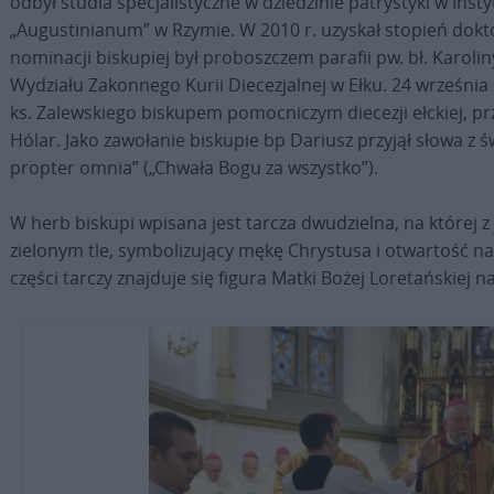
odbył studia specjalistyczne w dziedzinie patrystyki w Ins
„Augustinianum” w Rzymie. W 2010 r. uzyskał stopień dokto
nominacji biskupiej był proboszczem parafii pw. bł. Karol
Wydziału Zakonnego Kurii Diecezjalnej w Ełku. 24 września
ks. Zalewskiego biskupem pomocniczym diecezji ełckiej, prz
Hólar. Jako zawołanie biskupie bp Dariusz przyjął słowa z 
propter omnia” („Chwała Bogu za wszystko”).
W herb biskupi wpisana jest tarcza dwudzielna, na której z j
zielonym tle, symbolizujący mękę Chrystusa i otwartość na
części tarczy znajduje się figura Matki Bożej Loretańskiej na