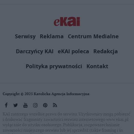
Serwisy
Reklama
Centrum Medialne
Darczyńcy KAI
eKAI poleca
Redakcja
Polityka prywatności
Kontakt
Copyright © 2025 Katolicka Agencja Informacyjna
KAI zastrzega wszelkie prawa do serwisu. Użytkownicy mogą pobierać
i drukować fragmenty zawartości serwisu internetowego www.ekai.pl
wyłącznie do użytku osobistego. Publikacja, rozpowszechnianie
zawartości niniejszego serwisu lub jej sprzedaż (także framing i in.