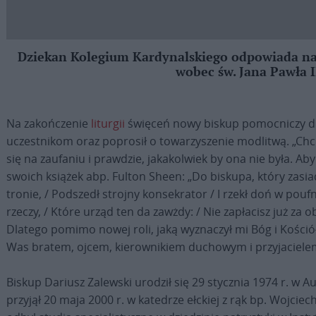
Dziekan Kolegium Kardynalskiego odpowiada na
wobec św. Jana Pawła I
Na zakończenie
liturgii
święceń nowy biskup pomocniczy die
uczestnikom oraz poprosił o towarzyszenie modlitwą. „Chc
się na zaufaniu i prawdzie, jakakolwiek by ona nie była. Aby 
swoich książek abp. Fulton Sheen: „Do biskupa, który zasia
tronie, / Podszedł strojny konsekrator / I rzekł doń w pou
rzeczy, / Które urząd ten da zawżdy: / Nie zapłacisz już za o
Dlatego pomimo nowej roli, jaką wyznaczył mi Bóg i Kościół
Was bratem, ojcem, kierownikiem duchowym i przyjacielem
Biskup Dariusz Zalewski urodził się 29 stycznia 1974 r. w 
przyjął 20 maja 2000 r. w katedrze ełckiej z rąk bp. Wojcie