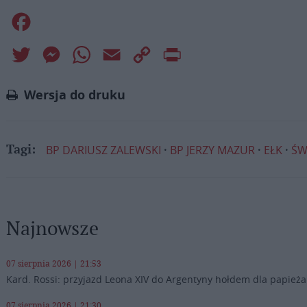
Facebook
Twitter
Messenger
WhatsApp
Email
Copy
Print
Link
Wersja do druku
BP DARIUSZ ZALEWSKI
BP JERZY MAZUR
EŁK
ŚW
Tagi:
Najnowsze
07 sierpnia 2026 | 21:53
Kard. Rossi: przyjazd Leona XIV do Argentyny hołdem dla papieża
07 sierpnia 2026 | 21:30