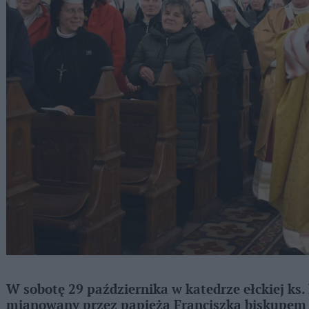
W sobotę 29 października w katedrze ełckiej ks. 
mianowany przez papieża Franciszka biskupem