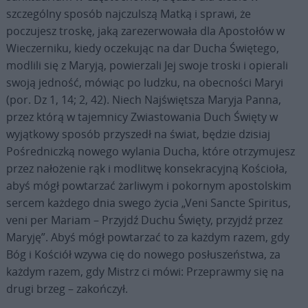
szczególny sposób najczulszą Matką i sprawi, że
poczujesz troskę, jaką zarezerwowała dla Apostołów w
Wieczerniku, kiedy oczekując na dar Ducha Świętego,
modlili się z Maryją, powierzali Jej swoje troski i opierali
swoją jedność, mówiąc po ludzku, na obecności Maryi
(por. Dz 1, 14; 2, 42). Niech Najświętsza Maryja Panna,
przez którą w tajemnicy Zwiastowania Duch Święty w
wyjątkowy sposób przyszedł na świat, będzie dzisiaj
Pośredniczką nowego wylania Ducha, które otrzymujesz
przez nałożenie rąk i modlitwę konsekracyjną Kościoła,
abyś mógł powtarzać żarliwym i pokornym apostolskim
sercem każdego dnia swego życia „Veni Sancte Spiritus,
veni per Mariam – Przyjdź Duchu Święty, przyjdź przez
Maryję”. Abyś mógł powtarzać to za każdym razem, gdy
Bóg i Kościół wzywa cię do nowego posłuszeństwa, za
każdym razem, gdy Mistrz ci mówi: Przeprawmy się na
drugi brzeg – zakończył.