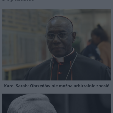
Kard. Sarah: Obrzędów nie można arbitralnie znosić