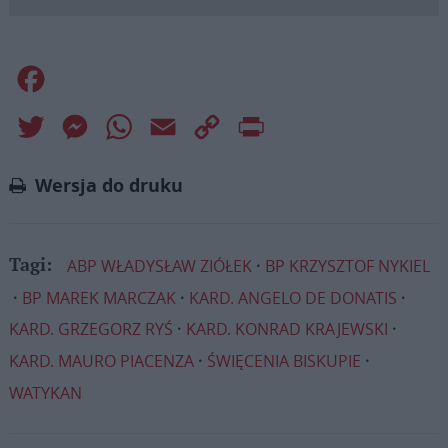
Facebook
Twitter
Messenger
WhatsApp
Email
Copy
Print
Link
Wersja do druku
ABP WŁADYSŁAW ZIÓŁEK
BP KRZYSZTOF NYKIEL
Tagi:
BP MAREK MARCZAK
KARD. ANGELO DE DONATIS
KARD. GRZEGORZ RYŚ
KARD. KONRAD KRAJEWSKI
KARD. MAURO PIACENZA
ŚWIĘCENIA BISKUPIE
WATYKAN