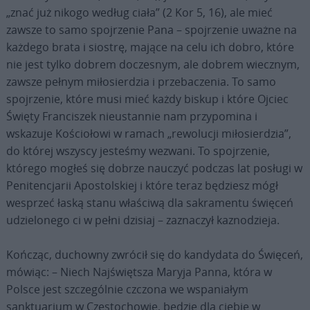
„znać już nikogo według ciała” (2 Kor 5, 16), ale mieć
zawsze to samo spojrzenie Pana – spojrzenie uważne na
każdego brata i siostrę, mające na celu ich dobro, które
nie jest tylko dobrem doczesnym, ale dobrem wiecznym,
zawsze pełnym miłosierdzia i przebaczenia. To samo
spojrzenie, które musi mieć każdy biskup i które Ojciec
Święty Franciszek nieustannie nam przypomina i
wskazuje Kościołowi w ramach „rewolucji miłosierdzia”,
do której wszyscy jesteśmy wezwani. To spojrzenie,
którego mogłeś się dobrze nauczyć podczas lat posługi w
Penitencjarii Apostolskiej i które teraz będziesz mógł
wesprzeć łaską stanu właściwą dla sakramentu święceń
udzielonego ci w pełni dzisiaj – zaznaczył kaznodzieja.
Kończąc, duchowny zwrócił się do kandydata do Święceń,
mówiąc: – Niech Najświętsza Maryja Panna, która w
Polsce jest szczególnie czczona we wspaniałym
sanktuarium w Częstochowie, będzie dla ciebie w