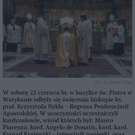
Fot. ks. Paweł Kłys
W sobotę 22 czerwca br. w bazylice św. Piotra w
Watykanie odbyły się święcenia biskupie ks.
prał. Krzysztofa Nykla – Regensa Penitencjarii
Apostolskiej. W uroczystości uczestniczyli
kardynałowie, wśród których był: Mauro
Piacenza, kard. Angelo de Donatis, kard. kard.
Konrad Krajewski – jałmużnik papieski, oraz