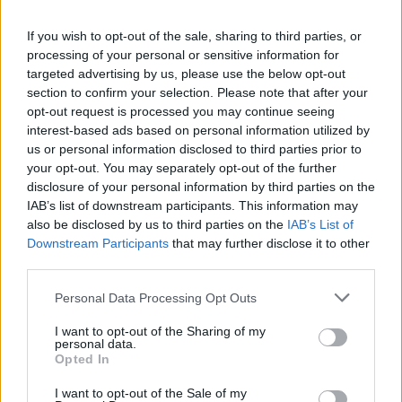
powszechnego, ustanawiając specjalny „Rok św. Józefa”. –
czytamy w opisie zawołania biskupiego.
If you wish to opt-out of the sale, sharing to third parties, or
processing of your personal or sensitive information for
Ks. Krzysztof Józef Nykiel
urodził się w Osjakowie 28
targeted advertising by us, please use the below opt-out
section to confirm your selection. Please note that after your
lutego 1965 r. Mając 19 lat, wstąpił do Wyższego
opt-out request is processed you may continue seeing
Seminarium Duchownego w Łodzi, a święcenia
interest-based ads based on personal information utilized by
kapłańskie przyjął w 1990 r. Zaraz potem trafił do parafii
us or personal information disclosed to third parties prior to
we Włodzimierzowie, a później na studia do Rzymu. W
your opt-out. You may separately opt-out of the further
roku 2001 uzyskał doktorat z prawa kanonicznego na
disclosure of your personal information by third parties on the
IAB’s list of downstream participants. This information may
Papieskim Uniwersytecie Gregoriańskim. W latach 1995-
also be disclosed by us to third parties on the
IAB’s List of
2002 pracował w Papieskiej Radzie ds. Duszpasterstwa
Downstream Participants
that may further disclose it to other
Służby Zdrowia. 1 lipca 2002 roku zaczął pracę w
third parties.
Kongregacji Nauki Wiary. 26 czerwca 2012 Ojciec Święty
Personal Data Processing Opt Outs
Benedykt XVI mianował księdza prałata Krzysztofa Nykla
Regensem Penitencjarii Apostolskiej. 1 maja 2024
I want to opt-out of the Sharing of my
mianowany przez Ojca Świętego Franciszka biskupem
personal data.
Opted In
tytularnym Velii.
I want to opt-out of the Sale of my