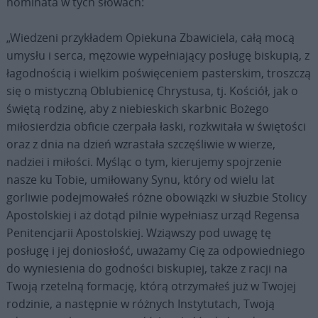
nominata w tych słowach:
„Wiedzeni przykładem Opiekuna Zbawiciela, całą mocą
umysłu i serca, mężowie wypełniający posługę biskupią, z
łagodnością i wielkim poświęceniem pasterskim, troszczą
się o mistyczną Oblubienicę Chrystusa, tj. Kościół, jak o
świętą rodzinę, aby z niebieskich skarbnic Bożego
miłosierdzia obficie czerpała łaski, rozkwitała w świętości
oraz z dnia na dzień wzrastała szczęśliwie w wierze,
nadziei i miłości. Myśląc o tym, kierujemy spojrzenie
nasze ku Tobie, umiłowany Synu, który od wielu lat
gorliwie podejmowałeś różne obowiązki w służbie Stolicy
Apostolskiej i aż dotąd pilnie wypełniasz urząd Regensa
Penitencjarii Apostolskiej. Wziąwszy pod uwagę tę
posługę i jej doniosłość, uważamy Cię za odpowiedniego
do wyniesienia do godności biskupiej, także z racji na
Twoją rzetelną formację, którą otrzymałeś już w Twojej
rodzinie, a następnie w różnych Instytutach, Twoją