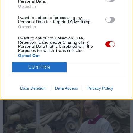
Personal Data.
Jest zastępcą sekretarza międzynarodowej komisji
Opted In
badającej sprawę autentyczności objawień w Medjugorie
oraz konsultantem w Papieskiej Radzie ds.
I want to opt-out of processing my
Personal Data for Targeted Advertising.
Duszpasterstwa Służby Zdrowia. Jest postulatorem
Opted In
sprawy beatyfikacyjnej i kanonizacyjnej Sługi Bożej
I want to opt-out of Collection, Use,
Wandy Malczewskiej i postulatorem etapu watykańskiego
Retention, Sale, and/or Sharing of my
Personal Data that Is Unrelated with the
procesu beatyfikacyjnego Sługi Bożej Stanisławy
Purposes for which it was collected.
Leszczyńskiej.
Opted Out
CONFIRM
(8 zdjęć)
Galeria zdjęć
Data Deletion
Data Access
Privacy Policy