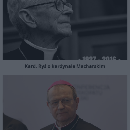
Kard. Ryś o kardynale Macharskim