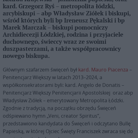
kard. Grzegorz Ryś – metropolita łódzki,
arcybiskupi – abp Władysław Ziółek i biskupi,
wśród których byli bp Ireneusz Pękalski i bp
Marek Marczak – biskupi pomocniczy
Archidiecezji Łódzkiej, rodzina i przyjaciele
duchownego, świeccy wraz ze swoimi
duszpasterzami, a także współpracownicy
nowego biskupa.
Głównym szafarzem święceń był
kard. Mauro Piacenza
–
Penitencjarz Większy w latach 2013–2024, a
współkonsekratorami byli: kard. Angelo de Donatis –
Penitencjarz Większy Penitencjarii Apostolskiej oraz abp
Władysław Ziółek – emerytowany Metropolita Łódzki.
Zgodnie z tradycją, na początku obrzędu Święceń
odśpiewano hymn „Veni, creator Spiritus”,
przedstawiono kandydata do Święceń i odczytano Bullę
Papieską, w której Ojciec Święty Franciszek zwraca się do