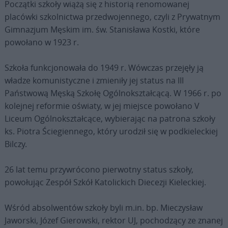
Początki szkoły wiążą się z historią renomowanej
placówki szkolnictwa przedwojennego, czyli z Prywatnym
Gimnazjum Męskim im. św. Stanisława Kostki, które
powołano w 1923 r.
Szkoła funkcjonowała do 1949 r. Wówczas przejęły ją
władze komunistyczne i zmieniły jej status na III
Państwową Męską Szkołę Ogólnokształcącą. W 1966 r. po
kolejnej reformie oświaty, w jej miejsce powołano V
Liceum Ogólnokształcące, wybierając na patrona szkoły
ks. Piotra Ściegiennego, który urodził się w podkieleckiej
Bilczy.
26 lat temu przywrócono pierwotny status szkoły,
powołując Zespół Szkół Katolickich Diecezji Kieleckiej.
Wśród absolwentów szkoły byli m.in. bp. Mieczysław
Jaworski, Józef Gierowski, rektor UJ, pochodzący ze znanej