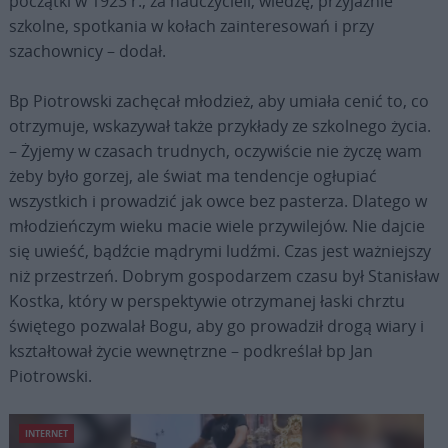
początki w 1923 r., za nauczycieli, wiedzę, przyjaźnie
szkolne, spotkania w kołach zainteresowań i przy
szachownicy – dodał.
Bp Piotrowski zachęcał młodzież, aby umiała cenić to, co
otrzymuje, wskazywał także przykłady ze szkolnego życia.
– Żyjemy w czasach trudnych, oczywiście nie życzę wam
żeby było gorzej, ale świat ma tendencje ogłupiać
wszystkich i prowadzić jak owce bez pasterza. Dlatego w
młodzieńczym wieku macie wiele przywilejów. Nie dajcie
się uwieść, bądźcie mądrymi ludźmi. Czas jest ważniejszy
niż przestrzeń. Dobrym gospodarzem czasu był Stanisław
Kostka, który w perspektywie otrzymanej łaski chrztu
świętego pozwalał Bogu, aby go prowadził drogą wiary i
kształtował życie wewnętrzne – podkreślał bp Jan
Piotrowski.
INTERNET