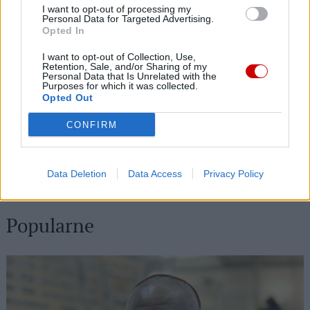
Najnowsze
I want to opt-out of processing my
Personal Data for Targeted Advertising.
Opted In
09 sierpnia 2026 | 04:22
I want to opt-out of Collection, Use,
Kard. Timothy Radcliffe na odpuście u gdańskich dominikanów
Retention, Sale, and/or Sharing of my
Personal Data that Is Unrelated with the
Purposes for which it was collected.
08 sierpnia 2026 | 21:11
Opted Out
45 Kielecka Piesza Pielgrzymka na Jasną Górę
CONFIRM
08 sierpnia 2026 | 21:07
Coca-Cola dyskryminuje Jezusa Króla?
Data Deletion
Data Access
Privacy Policy
08 sierpnia 2026 | 20:19
Siostra Wolfers: w czasach kryzysu radość ma siłę polityczną
Popularne