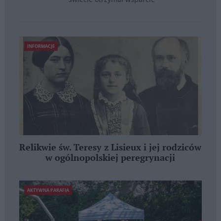
INFORMACJE
Relikwie św. Teresy z Lisieux i jej rodziców
w ogólnopolskiej peregrynacji
AKTYWNA PARAFIA