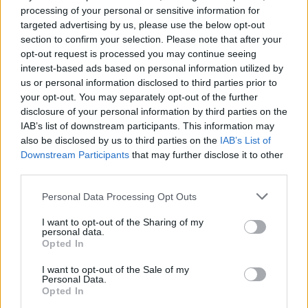
pośrednictwem serwisu Patronite.
processing of your personal or sensitive information for
Dzięki Tobie będziemy mogli realizować naszą
targeted advertising by us, please use the below opt-out
section to confirm your selection. Please note that after your
misję. Więcej informacji znajdziesz
tutaj
.
opt-out request is processed you may continue seeing
interest-based ads based on personal information utilized by
us or personal information disclosed to third parties prior to
your opt-out. You may separately opt-out of the further
disclosure of your personal information by third parties on the
Facebook
IAB’s list of downstream participants. This information may
also be disclosed by us to third parties on the
IAB’s List of
Twitter
Messenger
WhatsApp
Email
Copy
Print
Downstream Participants
that may further disclose it to other
third parties.
Link
Wersja do druku
Personal Data Processing Opt Outs
I want to opt-out of the Sharing of my
personal data.
DIECEZJA KIELECKA
ŚW. STANISŁAW KOSTKA
Tagi:
Opted In
I want to opt-out of the Sale of my
Personal Data.
Opted In