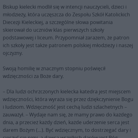
Biskup kielecki modlił się w intencji nauczycieli, dzieci i
młodzieży, która uczęszcza do Zespołu Szkół Katolickich
Diecezji Kieleckiej, a szczególne słowa powitania
skierował do uczniów klas pierwszych szkoły
podstawowej i liceum. Przypomniał zarazem, że patron
ich szkoły jest także patronem polskiej młodzieży i naszej
ojczyzny.
Swoją homilię w znacznym stopniu poświęcił
wdzięczności za Boże dary.
– Dla ludzi ochrzczonych kielecka katedra jest miejscem
wdzięczności, która wyraża się przez dziękczynienie Bogu
i ludziom. Wdzięczność jest cechą ludzi szlachetnych –
zauważył. – Wydaje nam się, że mamy prawo do każdego
dnia, a przecież każdy dzień, każde uderzenie serca jest
darem Bożym (…). Być wdzięcznym, to dostrzegać dary i
cieszyć się nimi, a dawcą wszelkich darów jest Bóg –