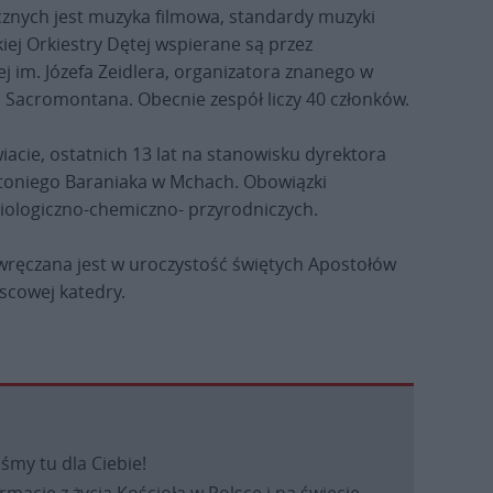
cznych jest muzyka filmowa, standardy muzyki
iej Orkiestry Dętej wspierane są przez
j im. Józefa Zeidlera, organizatora znanego w
a Sacromontana. Obecnie zespół liczy 40 członków.
acie, ostatnich 13 lat na stanowisku dyrektora
ntoniego Baraniaka w Mchach. Obowiązki
iologiczno-chemiczno- przyrodniczych.
 wręczana jest w uroczystość świętych Apostołów
jscowej katedry.
eśmy tu dla Ciebie!