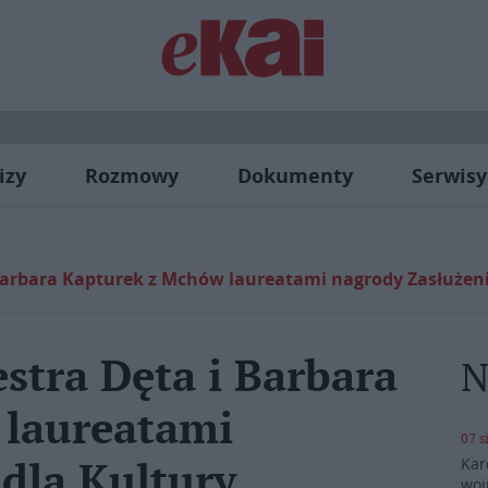
izy
Rozmowy
Dokumenty
Serwisy
Barbara Kapturek z Mchów laureatami nagrody Zasłużeni 
stra Dęta i Barbara
N
 laureatami
07 s
Kar
dla Kultury
woj