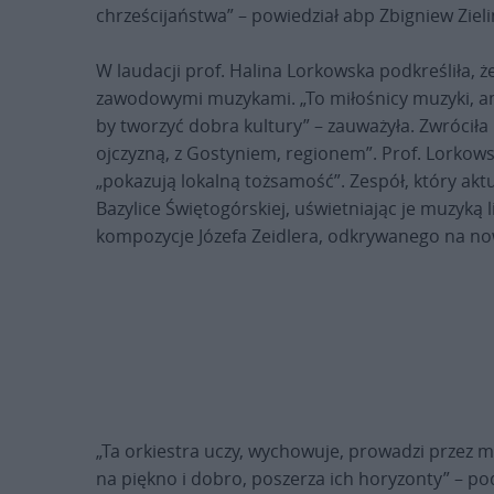
chrześcijaństwa” – powiedział abp Zbigniew Zieli
W laudacji prof. Halina Lorkowska podkreśliła, ż
zawodowymi muzykami. „To miłośnicy muzyki, ama
by tworzyć dobra kultury” – zauważyła. Zwróciła 
ojczyzną, z Gostyniem, regionem”. Prof. Lorkowsk
„pokazują lokalną tożsamość”. Zespół, który akt
Bazylice Świętogórskiej, uświetniając je muzyką li
kompozycje Józefa Zeidlera, odkrywanego na n
„Ta orkiestra uczy, wychowuje, prowadzi przez mu
na piękno i dobro, poszerza ich horyzonty” – pod