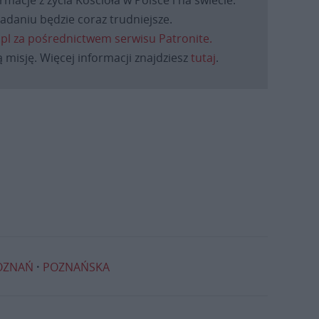
macje z życia Kościoła w Polsce i na świecie.
daniu będzie coraz trudniejsze.
.pl za pośrednictwem serwisu Patronite.
 misję. Więcej informacji znajdziesz
tutaj
.
OZNAŃ
POZNAŃSKA