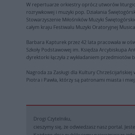
W repertuarze orkiestry oprócz utworów liturgi
rozrywkowej i muzyki pop. Działania Świętogórsk
Stowarzyszenie Miłośników Muzyki Świętogórskie
całym kraju Festiwalu Muzyki Oratoryjnej Music
Barbara Kapturek przez 42 lata pracowała w oświ
Szkoły Podstawowej im. Księdza Arcybiskupa A
dyrektorki łączyła z wykładaniem przedmiotów b
Nagroda za Zasługi dla Kultury Chrześcijańskiej
Piotra i Pawła, którzy są patronami miasta i mie
Drogi Czytelniku,
cieszymy się, że odwiedzasz nasz portal. Jest