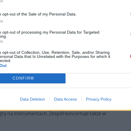
In
1925 roku. Jej pierwszym kapelmistrzem był Józefa
Stańczyka, po jego śmierci działalność orkiestry
o opt-out of the Sale of my Personal Data.
stała na długie lata.
In
to opt-out of processing my Personal Data for Targeted
Tuż po wojnie inicjatorem wskrzeszenia orkiestry
ing.
był ówczesny superior ks. Józef Jura. Udało się to w
In
1967 roku za sprawą ks. Kazimierza Jelonka, który
o opt-out of Collection, Use, Retention, Sale, and/or Sharing
podjął się reaktywowania zespołu, gromadzenia
ersonal Data that Is Unrelated with the Purposes for which it
lected.
instrumentów oraz nauczania gry na
Out
instrumentach młodych adeptów.
CONFIRM
ł Smagacz, który kierował zespołem aż do swej
ryguje Piotr Kaczor.
Data Deletion
Data Access
Privacy Policy
wietnianie uroczystości kościelnych w
 gry na instrumentach. Zespół koncertuje także w