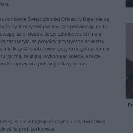
ński.
e członkowie Świętogórskiej Orkiestry Dętej nie są
torzy, którzy swój wolny czas poświęcają na to,
uwagę, że orkiestra „łączy członków z ich małą
a zaznaczyła, że projekty artystyczne orkiestry
ualnie liczy 40 osób, towarzyszy uroczystościom w
turgiczną, religijną, wykonując kolędy, a także
owo kompozytora polskiego klasycyzmu.
Pr
zykę, silnie integruje młodych ludzi, uwrażliwia
kreśliła prof. Lorkowska.