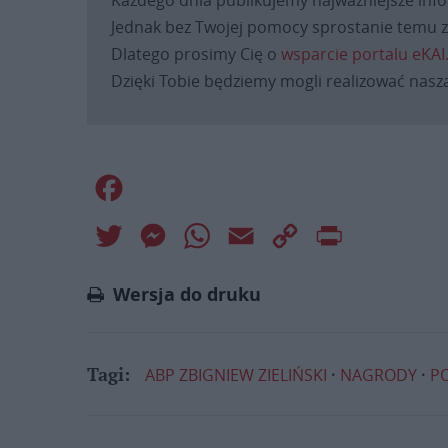
Każdego dnia publikujemy najważniejsze infor
Jednak bez Twojej pomocy sprostanie temu za
Dlatego prosimy Cię o
wsparcie portalu eKAI
Dzięki Tobie będziemy mogli realizować naszą
Facebook
Twitter
Messenger
WhatsApp
Email
Copy
Print
Link
Wersja do druku
ABP ZBIGNIEW ZIELIŃSKI
NAGRODY
P
Tagi: