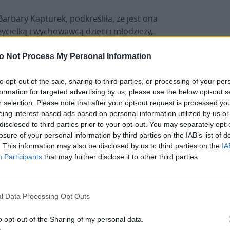
Barbary Kapturek, podkreśliła, że jest ona
cielką i wychowawcą dzieci i młodzieży,
oniego Baraniaka, współpracownika prymasów
olity poznańskiego w latach 1957–1977. „Przez
o Not Process My Personal Information
ularyzowania osoby abp. Antoniego Baraniaka
to opt-out of the sale, sharing to third parties, or processing of your per
ię i mieszkał abp. Baraniak, w Mchach, gdzie jest
formation for targeted advertising by us, please use the below opt-out s
do szkoły” – zauważyła redaktor. Podkreśliła, że B.
r selection. Please note that after your opt-out request is processed y
 szkole podstawowej, gdzie pełniła funkcję
eing interest-based ads based on personal information utilized by us or
ęci abp. Baraniaka. Wśród pamiątek jest tam
disclosed to third parties prior to your opt-out. You may separately opt-
go kartki pocztowe, zbiory znaczków pocztowych,
losure of your personal information by third parties on the IAB’s list of
dmioty, którymi się pasjonował. Barbara Kapturek
. This information may also be disclosed by us to third parties on the
IA
Participants
that may further disclose it to other third parties.
icie poznańskim, współpracowała z IPN-em, ze
itolda Pileckiego z Grodziska Wlkp., które
aka, organizowała spływy kajakowe i rajdy
l Data Processing Opt Outs
wiązane z abp. Baraniakiem.
o opt-out of the Sharing of my personal data.
Początki Orkiestry Dętej na Świętej Górze sięgają