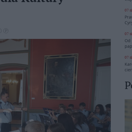
07 s
Pra
Cyr
 Ⓒ Ⓟ
07 s
Od 
pap
07 s
Kar
cie
P