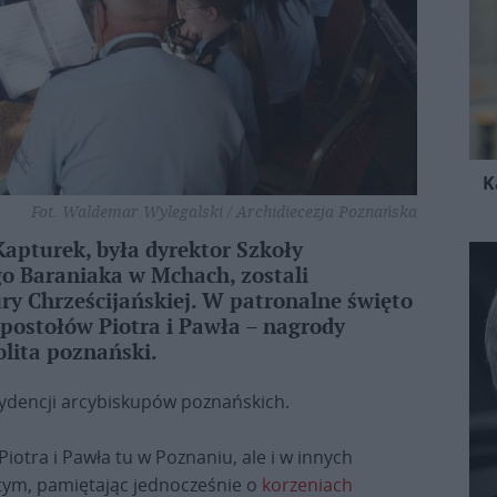
K
Fot. Waldemar Wylegalski / Archidiecezja Poznańska
Kapturek, była dyrektor Szkoły
o Baraniaka w Mchach, zostali
ry Chrześcijańskiej. W patronalne święto
Apostołów Piotra i Pawła – nagrody
olita poznański.
zydencji arcybiskupów poznańskich.
iotra i Pawła tu w Poznaniu, ale i w innych
ętym, pamiętając jednocześnie o
korzeniach