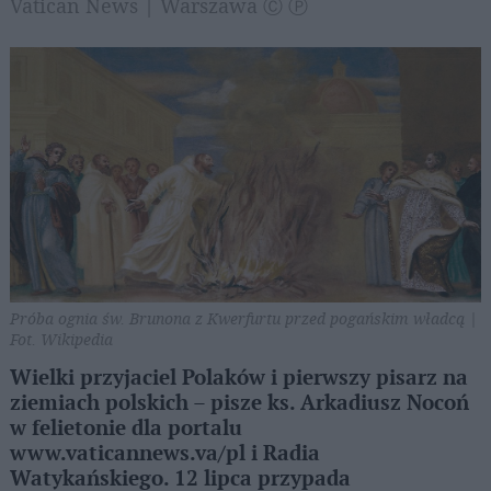
Vatican News | Warszawa Ⓒ Ⓟ
Próba ognia św. Brunona z Kwerfurtu przed pogańskim władcą |
Fot. Wikipedia
Wielki przyjaciel Polaków i pierwszy pisarz na
ziemiach polskich – pisze ks. Arkadiusz Nocoń
w felietonie dla portalu
www.vaticannews.va/pl i Radia
Watykańskiego. 12 lipca przypada