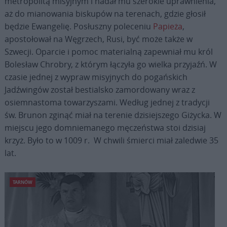
metropolitą misyjnym i nadał mu szerokie uprawnienia,
aż do mianowania biskupów na terenach, gdzie głosił
będzie Ewangelię. Posłuszny poleceniu
Papieża
,
apostołował na Węgrzech, Rusi, być może także w
Szwecji. Oparcie i pomoc materialną zapewniał mu król
Bolesław Chrobry, z którym łączyła go wielka przyjaźń. W
czasie jednej z wypraw misyjnych do pogańskich
Jadźwingów został bestialsko zamordowany wraz z
osiemnastoma towarzyszami. Według jednej z tradycji
św. Brunon zginąć miał na terenie dzisiejszego Giżycka. W
miejscu jego domniemanego męczeństwa stoi dzisiaj
krzyż. Było to w 1009 r. W chwili śmierci miał zaledwie 35
lat.
TARNÓW