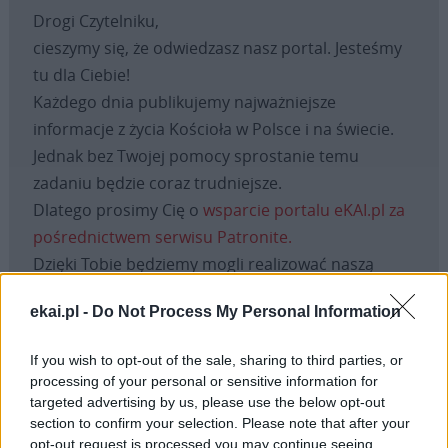
Drogi Czytelniku,
cieszymy się, że odwiedzasz nasz portal. Jesteśmy
tu dla Ciebie!
Każdego dnia publikujemy najważniejsze
informacje z życia Kościoła w Polsce i na świecie.
Jednak bez Twojej pomocy sprostanie temu
zadaniu będzie coraz trudniejsze.
Dlatego prosimy Cię o
wsparcie portalu eKAI.pl za
pośrednictwem serwisu Patronite.
Dzięki Tobie będziemy mogli realizować naszą
misję. Więcej informacji znajdziesz
tutaj
.
ekai.pl -
Do Not Process My Personal Information
If you wish to opt-out of the sale, sharing to third parties, or
processing of your personal or sensitive information for
Facebook
targeted advertising by us, please use the below opt-out
section to confirm your selection. Please note that after your
Twitter
Messenger
WhatsApp
Email
Copy
Print
opt-out request is processed you may continue seeing