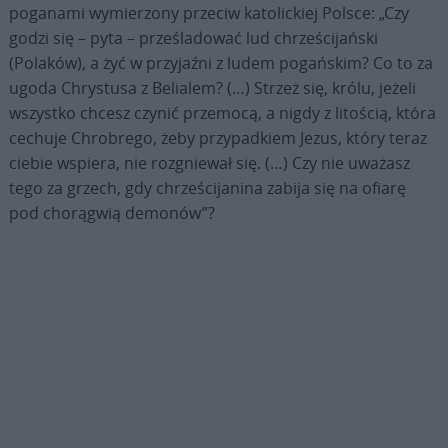
poganami wymierzony przeciw katolickiej Polsce: „Czy
godzi się – pyta – prześladować lud chrześcijański
(Polaków), a żyć w przyjaźni z ludem pogańskim? Co to za
ugoda Chrystusa z Belialem? (…) Strzeż się, królu, jeżeli
wszystko chcesz czynić przemocą, a nigdy z litością, która
cechuje Chrobrego, żeby przypadkiem Jezus, który teraz
ciebie wspiera, nie rozgniewał się. (…) Czy nie uważasz
tego za grzech, gdy chrześcijanina zabija się na ofiarę
pod chorągwią demonów”?