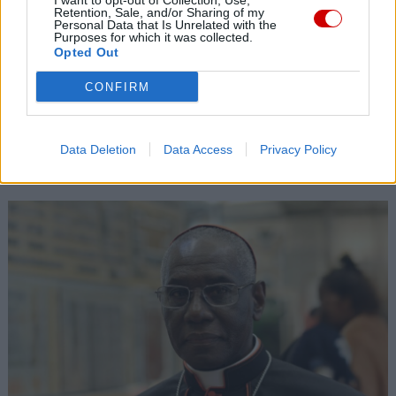
I want to opt-out of Collection, Use,
Retention, Sale, and/or Sharing of my
07 sierpnia 2026 | 22:36
Personal Data that Is Unrelated with the
Narodowy Bank Ukrainy wyemituje monetę upamiętniającą Jana
Purposes for which it was collected.
Pawła II
Opted Out
07 sierpnia 2026 | 22:17
CONFIRM
Ukraińskie Kościoły wzywają do światowej modlitwy za Ukrainę
24 sierpnia
Data Deletion
Data Access
Privacy Policy
Popularne