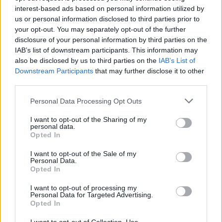
interest-based ads based on personal information utilized by
Link
us or personal information disclosed to third parties prior to
Wersja do druku
your opt-out. You may separately opt-out of the further
disclosure of your personal information by third parties on the
IAB’s list of downstream participants. This information may
also be disclosed by us to third parties on the
IAB’s List of
NIEMCY
ŚWIĘCI
ZAKONNICY
Tagi:
Downstream Participants
that may further disclose it to other
third parties.
Personal Data Processing Opt Outs
I want to opt-out of the Sharing of my
Najnowsze
personal data.
Opted In
07 sierpnia 2026 | 23:10
I want to opt-out of the Sale of my
Personal Data.
Indyjski biskup: nie potrzebujemy misjonarzy, którzy
Opted In
przyjeżdżają z gotowymi odpowiedziami
I want to opt-out of processing my
07 sierpnia 2026 | 22:47
Personal Data for Targeted Advertising.
Biskupi o podróży apostolskiej Leona XIV do Francji: wielka
Opted In
radość