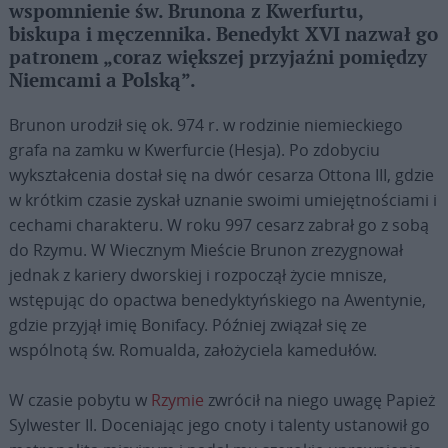
wspomnienie św. Brunona z Kwerfurtu,
biskupa i męczennika. Benedykt XVI nazwał go
patronem „coraz większej przyjaźni pomiędzy
Niemcami a Polską”.
Brunon urodził się ok. 974 r. w rodzinie niemieckiego
grafa na zamku w Kwerfurcie (Hesja). Po zdobyciu
wykształcenia dostał się na dwór cesarza Ottona III, gdzie
w krótkim czasie zyskał uznanie swoimi umiejętnościami i
cechami charakteru. W roku 997 cesarz zabrał go z sobą
do Rzymu. W Wiecznym Mieście Brunon zrezygnował
jednak z kariery dworskiej i rozpoczął życie mnisze,
wstępując do opactwa benedyktyńskiego na Awentynie,
gdzie przyjął imię Bonifacy. Później związał się ze
wspólnotą św. Romualda, założyciela kamedułów.
W czasie pobytu w
Rzymie
zwrócił na niego uwagę Papież
Sylwester II. Doceniając jego cnoty i talenty ustanowił go