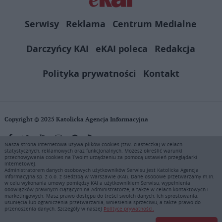
Serwisy
Reklama
Centrum Medialne
Darczyńcy KAI
eKAI poleca
Redakcja
Polityka prywatności
Kontakt
Copyright © 2025 Katolicka Agencja Informacyjna
Nasza strona internetowa używa plików cookies (tzw. ciasteczka) w celach
statystycznych, reklamowych oraz funkcjonalnych. Możesz określić warunki
KAI zastrzega wszelkie prawa do serwisu. Użytkownicy mogą pobierać
przechowywania cookies na Twoim urządzeniu za pomocą ustawień przeglądarki
i drukować fragmenty zawartości serwisu internetowego www.ekai.pl
internetowej.
wyłącznie do użytku osobistego. Publikacja, rozpowszechnianie
Administratorem danych osobowych użytkowników Serwisu jest Katolicka Agencja
Informacyjna sp. z o.o. z siedzibą w Warszawie (KAI). Dane osobowe przetwarzamy m.in.
zawartości niniejszego serwisu lub jej sprzedaż (także framing i in.
w celu wykonania umowy pomiędzy KAI a użytkownikiem Serwisu, wypełnienia
podobne metody), są bez uprzedniej pisemnej zgody KAI zabronione i
obowiązków prawnych ciążących na Administratorze, a także w celach kontaktowych i
stanowią naruszenie ustaw o prawie autorskim, ochronie baz danych i
marketingowych. Masz prawo dostępu do treści swoich danych, ich sprostowania,
usunięcia lub ograniczenia przetwarzania, wniesienia sprzeciwu, a także prawo do
uczciwej konkurencji - będą ścigane przy pomocy wszelkich
przenoszenia danych. Szczegóły w naszej
Polityce prywatności.
dostępnych środków prawnych. Zapraszamy do prenumeraty serwisu