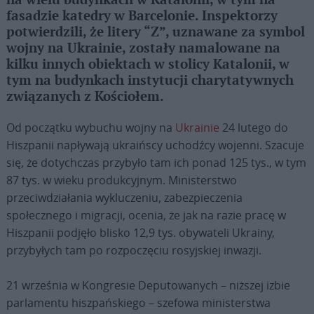
na wielu budynkach w Katalonii, w tym na
fasadzie katedry w Barcelonie. Inspektorzy
potwierdzili, że litery “Z”, uznawane za symbol
wojny na Ukrainie, zostały namalowane na
kilku innych obiektach w stolicy Katalonii, w
tym na budynkach instytucji charytatywnych
związanych z Kościołem.
Od początku wybuchu wojny na
Ukrainie
24 lutego do
Hiszpanii napływają ukraińscy uchodźcy wojenni. Szacuje
się, że dotychczas przybyło tam ich ponad 125 tys., w tym
87 tys. w wieku produkcyjnym. Ministerstwo
przeciwdziałania wykluczeniu, zabezpieczenia
społecznego i migracji, ocenia, że jak na razie pracę w
Hiszpanii podjęło blisko 12,9 tys. obywateli Ukrainy,
przybyłych tam po rozpoczęciu rosyjskiej inwazji.
21 września w Kongresie Deputowanych – niższej izbie
parlamentu hiszpańskiego – szefowa ministerstwa