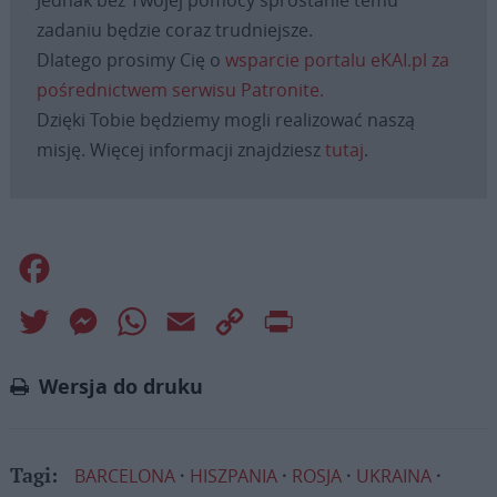
Jednak bez Twojej pomocy sprostanie temu
zadaniu będzie coraz trudniejsze.
Dlatego prosimy Cię o
wsparcie portalu eKAI.pl za
pośrednictwem serwisu Patronite.
Dzięki Tobie będziemy mogli realizować naszą
misję. Więcej informacji znajdziesz
tutaj
.
Facebook
Twitter
Messenger
WhatsApp
Email
Copy
Print
Link
Wersja do druku
BARCELONA
HISZPANIA
ROSJA
UKRAINA
Tagi: