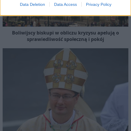
Data Deletion
Data Access
Privacy Policy
Boliwijscy biskupi w obliczu kryzysu apelują o
sprawiedliwość społeczną i pokój