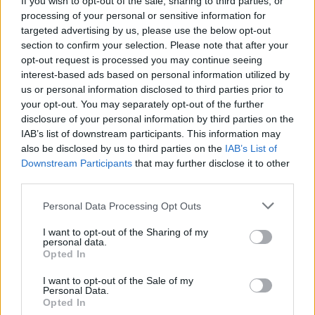
If you wish to opt-out of the sale, sharing to third parties, or
processing of your personal or sensitive information for
targeted advertising by us, please use the below opt-out
section to confirm your selection. Please note that after your
opt-out request is processed you may continue seeing
Facebook
interest-based ads based on personal information utilized by
us or personal information disclosed to third parties prior to
Twitter
Messenger
WhatsApp
Email
Copy
Print
your opt-out. You may separately opt-out of the further
disclosure of your personal information by third parties on the
Link
IAB’s list of downstream participants. This information may
Wersja do druku
also be disclosed by us to third parties on the
IAB’s List of
Downstream Participants
that may further disclose it to other
third parties.
APARECIDA
BRAZYLIA
PIELGRZYMKA
Tagi:
Personal Data Processing Opt Outs
RIO DE JANEIRO
SANTIAGO DE COMPOSTELA
I want to opt-out of the Sharing of my
personal data.
Opted In
I want to opt-out of the Sale of my
Personal Data.
Najnowsze
Opted In