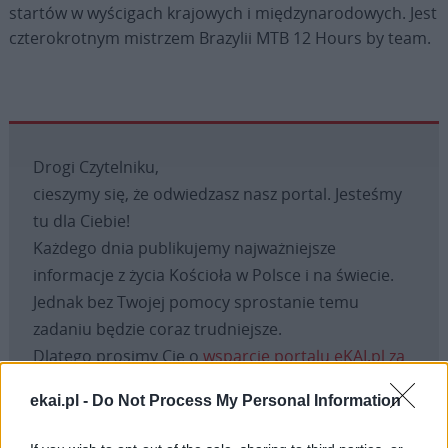
startów w wyścigach krajowych i międzynarodowych. Jest
czterokrotnym mistrzem Brazylii MTB 12 Hours by team.
Drogi Czytelniku,
cieszymy się, że odwiedzasz nasz portal. Jesteśmy
tu dla Ciebie!
Każdego dnia publikujemy najważniejsze
informacje z życia Kościoła w Polsce i na świecie.
Jednak bez Twojej pomocy sprostanie temu
zadaniu będzie coraz trudniejsze.
Dlatego prosimy Cię o
wsparcie portalu eKAI.pl za
pośrednictwem serwisu Patronite.
ekai.pl -
Do Not Process My Personal Information
Dzięki Tobie będziemy mogli realizować naszą
misję. Więcej informacji znajdziesz
tutaj
.