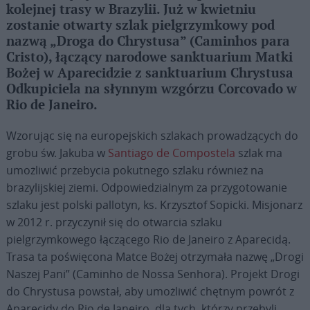
kolejnej trasy w Brazylii. Już w kwietniu
zostanie otwarty szlak pielgrzymkowy pod
nazwą „Droga do Chrystusa” (Caminhos para
Cristo), łączący narodowe sanktuarium Matki
Bożej w Aparecidzie z sanktuarium Chrystusa
Odkupiciela na słynnym wzgórzu Corcovado w
Rio de Janeiro.
Wzorując się na europejskich szlakach prowadzących do
grobu św. Jakuba w
Santiago de Compostela
szlak ma
umożliwić przebycia pokutnego szlaku również na
brazylijskiej ziemi. Odpowiedzialnym za przygotowanie
szlaku jest polski pallotyn, ks. Krzysztof Sopicki. Misjonarz
w 2012 r. przyczynił się do otwarcia szlaku
pielgrzymkowego łączącego Rio de Janeiro z Aparecidą.
Trasa ta poświęcona Matce Bożej otrzymała nazwę „Drogi
Naszej Pani” (Caminho de Nossa Senhora). Projekt Drogi
do Chrystusa powstał, aby umożliwić chętnym powrót z
Aparecidy do Rio de Janeiro, dla tych, którzy przebyli