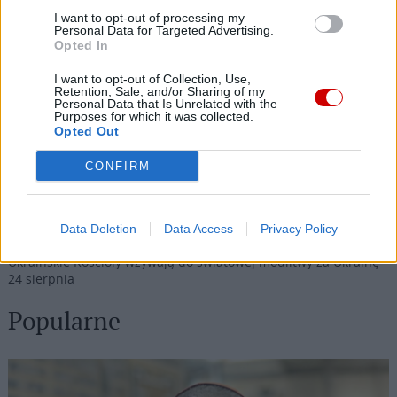
I want to opt-out of processing my
07 sierpnia 2026 | 23:10
Personal Data for Targeted Advertising.
Opted In
Indyjski biskup: nie potrzebujemy misjonarzy, którzy
przyjeżdżają z gotowymi odpowiedziami
I want to opt-out of Collection, Use,
Retention, Sale, and/or Sharing of my
07 sierpnia 2026 | 22:47
Personal Data that Is Unrelated with the
Purposes for which it was collected.
Biskupi o podróży apostolskiej Leona XIV do Francji: wielka
Opted Out
radość
CONFIRM
07 sierpnia 2026 | 22:36
Narodowy Bank Ukrainy wyemituje monetę upamiętniającą Jana
Pawła II
Data Deletion
Data Access
Privacy Policy
07 sierpnia 2026 | 22:17
Ukraińskie Kościoły wzywają do światowej modlitwy za Ukrainę
24 sierpnia
Popularne