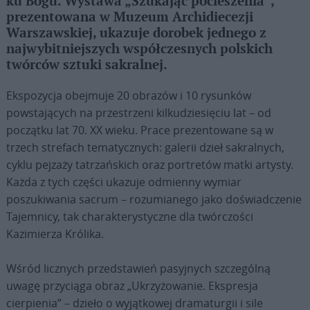
ku Bogu. Wystawa „Szukając pocieszenia”,
prezentowana w Muzeum Archidiecezji
Warszawskiej, ukazuje dorobek jednego z
najwybitniejszych współczesnych polskich
twórców sztuki sakralnej.
Ekspozycja obejmuje 20 obrazów i 10 rysunków
powstających na przestrzeni kilkudziesięciu lat – od
początku lat 70. XX wieku. Prace prezentowane są w
trzech strefach tematycznych: galerii dzieł sakralnych,
cyklu pejzaży tatrzańskich oraz portretów matki artysty.
Każda z tych części ukazuje odmienny wymiar
poszukiwania sacrum – rozumianego jako doświadczenie
Tajemnicy, tak charakterystyczne dla twórczości
Kazimierza Królika.
Wśród licznych przedstawień pasyjnych szczególną
uwagę przyciąga obraz „Ukrzyżowanie. Ekspresja
cierpienia” – dzieło o wyjątkowej dramaturgii i sile