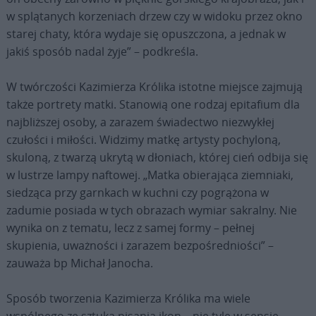
w splątanych korzeniach drzew czy w widoku przez okno
starej chaty, która wydaje się opuszczona, a jednak w
jakiś sposób nadal żyje” – podkreśla.
W twórczości Kazimierza Królika istotne miejsce zajmują
także portrety matki. Stanowią one rodzaj epitafium dla
najbliższej osoby, a zarazem świadectwo niezwykłej
czułości i miłości. Widzimy matkę artysty pochyloną,
skuloną, z twarzą ukrytą w dłoniach, której cień odbija się
w lustrze lampy naftowej. „Matka obierająca ziemniaki,
siedząca przy garnkach w kuchni czy pogrążona w
zadumie posiada w tych obrazach wymiar sakralny. Nie
wynika on z tematu, lecz z samej formy – pełnej
skupienia, uważności i zarazem bezpośredniości” –
zauważa bp Michał Janocha.
Sposób tworzenia Kazimierza Królika ma wiele
wspólnego ze sztuką pisania ikon – nie tyle w sensie