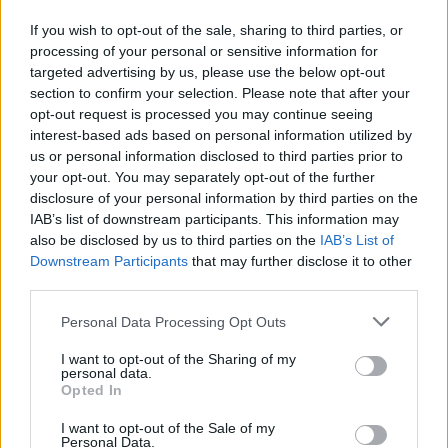
roku rozpoczął naukę w Państwowym Liceum Sztuk
If you wish to opt-out of the sale, sharing to third parties, or
Plastycznych w Warszawie. Szczególny wpływ na
processing of your personal or sensitive information for
ukształtowanie jego osobowości artystycznej wywarł
targeted advertising by us, please use the below opt-out
Jerzy Machaj – rzeźbiarz i zarazem jego cioteczny brat.
section to confirm your selection. Please note that after your
Uważany jest za jednego z najwybitniejszych
opt-out request is processed you may continue seeing
współczesnych polskich twórców sztuki sakralnej.
interest-based ads based on personal information utilized by
us or personal information disclosed to third parties prior to
your opt-out. You may separately opt-out of the further
Po maturze, w 1960 roku, Królik zdał egzamin na Wydział
disclosure of your personal information by third parties on the
Rzeźby Akademii Sztuk Pięknych w Warszawie. Studiował
IAB’s list of downstream participants. This information may
w pracowniach prof. Ludwiki Nitschowej i Jerzego
also be disclosed by us to third parties on the
IAB’s List of
Jarnuszkiewicza. Współpracował także ze środowiskiem
Downstream Participants
that may further disclose it to other
third parties.
Klubu Inteligencji Katolickiej przy projektach
nowoczesnych wnętrz sakralnych. Zaczął projektować
Personal Data Processing Opt Outs
wyposażenie kościołów.
I want to opt-out of the Sharing of my
personal data.
W 1964 roku przeniósł się na Wydział Malarstwa do
Opted In
pracowni prof. Michała Byliny i prof. Ludwika Maciąga.
I want to opt-out of the Sale of my
Równocześnie uczęszczał na zajęcia z grafiki prowadzone
Personal Data.