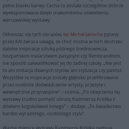
pełne blasku barwy. Cecha ta została szczególnie dobrze
wyeksponowana dzięki znakomitemu oświetleniu
warszawskiej wystawy.
Odnosząc się tych obrazów,
bp Michał Janocha
pytany
przez KAI zwraca uwagę, że choć można w nich dostrzec
dalekie inspiracje sztuką późnego średniowiecza,
hiszpańskim malarstwem pasyjnym czy Rembrandtem,
nie sposób zakwalifikować jej do żadnej szkoły. „Nie jest
to ani imitacja dawnych stylów, ani stylizacja czy pastisz.
Wszystkie te inspiracje zostały głęboko przefiltrowane
przez osobiste doświadczenie artysty, przeżyte i
wewnętrznie przyswojone” – ocenia. „Po obejrzeniu tej
wystawy trudno pomylić obrazy Kazimierza Królika z
dziełami kogokolwiek innego” – dodaje. „To świadectwo
bardzo wyrazistego, osobistego stylu”.
Ważne miejsce wystawy Kazimierza Królika zajmują