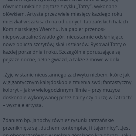
również unikalne pejzaże z cyklu „Tatry”, wykonane
ołówkiem. Artysta przez wiele miesięcy każdego roku
mieszkał w szałasach na odludnych tatrzańskich halach
Kominiarskiego Wierchu. Na papier przenosił
niepowtarzalne światło gór, nieustannie odsłaniające
nowe oblicza szczytów, skał i szałasów. Rysował Tatry o
każdej porze dnia i roku. Szczególnie poruszające są
pejzaże nocne, pełne gwiazd, a także zimowe widoki.
„Żyję w stanie nieustannego zachwytu niebem, które jak
w gigantycznym kalejdoskopie zmienia swój fantastyczny
koloryt – jak w wielogodzinnym filmie – przy muzyce
doskonale wykonywanej przez halny czy burzę w Tatrach”
– wyznaje artysta.
Zdaniem bp. Janochy również rysunki tatrzańskie
przeniknięte są „duchem kontemplacji i tajemnicy”. „Jest
on obecny zarówno w pięknie górskiego krajobrazu, jak i