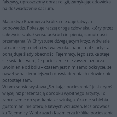
fałszywy, uproszczony obraz religii, zamykając człowieka
na doświadczenie sacrum.
Malarstwo Kazimierza Królika nie daje łatwych
odpowiedzi. Pokazuje raczej drogę człowieka, który przez
całe życie szukał sensu pośród cierpienia, samotności i
przemijania. W Chrystusie dźwigającym krzyż, w świetle
tatrzańskiego nieba i w twarzy ukochanej matki artysta
odnajduje ślady obecności Tajemnicy. Jego sztuka staje
się świadectwem, że pocieszenie nie zawsze oznacza
uwolnienie od bólu – czasem jest nim samo odkrycie, że
nawet w najciemniejszych doświadczeniach człowiek nie
pozostaje sam.
W tym sensie wystawa „Szukając pocieszenia” jest czymś
więcej niż prezentacją dorobku wybitnego artysty. To
zaproszenie do spotkania ze sztuką, która nie schlebia
gustom ani nie oferuje łatwych wzruszeń, lecz prowadzi
ku Tajemnicy. W obrazach Kazimierza Królika pocieszenie