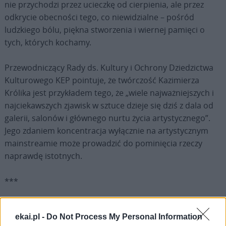
nie przychodzi przez ucieczkę od cierpienia, ale przez
odkrycie obecności tego, co niewidzialne – pośród
ludzkiego bólu, piękna stworzenia i wiernej pamięci o
tych, których kochamy.
Przewodniczący Rady ds. Kultury i Ochrony Dziedzictwa
Kulturowego KEP pointuje, że twórczość Kazimierza
Królika jest przykładem tego, że „wiele najważniejszych i
najciekawszych zjawisk w sztuce dzieje się dziś z dala od
galerii, salonów i głównego nurtu życia artystycznego”.
Jego zdaniem koncentracja wyłącznie na artystycznym
mainstreamie może prowadzić do pominięcia rzeczy
naprawdę istotnych.
***
Kazimierz Królik urodził się 11 stycznia 1942 roku w
ekai.pl -
Do Not Process My Personal Information
Józefowie pod Warką. Dzieciństwo spędził na wsi. W 1955