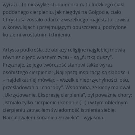
wyrazu. To niezwykłe studium dramatu ludzkiego ciała
poddanego cierpieniu. Jak niegdyś na Golgocie, ciało
Chrystusa zostało odarte z wszelkiego majestatu – zwisa
w konwulsjach i przejmującym opuszczeniu, pochylone
ku ziemi w ostatnim tchnieniu.
Artysta podkreśla, że obrazy religijne najgłębiej mówią
również o jego własnym życiu – są „furtką duszy”.
Przyznaje, że jego twórczość stanowi także wyraz
osobistego cierpienia: „Najlepszą inspiracją są słabości i
– najdelikatniej mówiąc – wszelkie nieprzychylności losu,
prześladowania i choroby”. Wspomina, że kiedy malował
„Ukrzyżowanie. Ekspresję cierpienia”, był poważnie chory:
„Istniało tylko cierpienie i konanie (…) i w tym obłędnym
cierpieniu zatraciłem świadomość istnienia siebie.
Namalowałem konanie człowieka” – wyjaśnia.