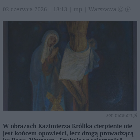
02 czerwca 2026 | 18:13 | mp | Warszawa Ⓒ Ⓟ
Fot. maw.art.pl
W obrazach Kazimierza Królika cierpienie nie
jest końcem opowieści, lecz drogą prowadzącą