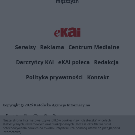
mężczyzn
Serwisy
Reklama
Centrum Medialne
Darczyńcy KAI
eKAI poleca
Redakcja
Polityka prywatności
Kontakt
Copyright © 2025 Katolicka Agencja Informacyjna
Nasza strona internetowa używa plików cookies (tzw. ciasteczka) w celach
statystycznych, reklamowych oraz funkcjonalnych. Możesz określić warunki
KAI zastrzega wszelkie prawa do serwisu. Użytkownicy mogą pobierać
przechowywania cookies na Twoim urządzeniu za pomocą ustawień przeglądarki
i drukować fragmenty zawartości serwisu internetowego www.ekai.pl
internetowej.