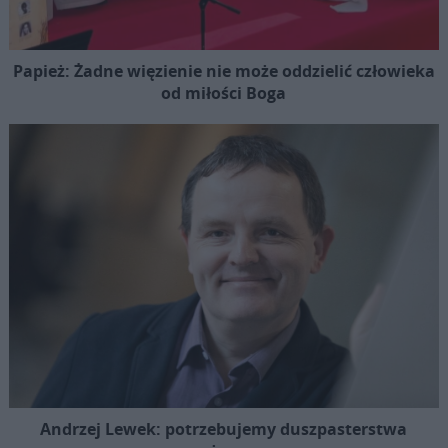
Papież: Żadne więzienie nie może oddzielić człowieka
od miłości Boga
Andrzej Lewek: potrzebujemy duszpasterstwa