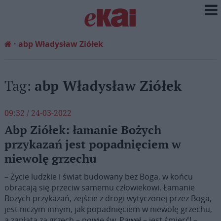
abp Władysław Ziółek
Tag:
abp Władysław Ziółek
09:32 / 24-03-2022
Abp Ziółek: łamanie Bożych
przykazań jest popadnięciem w
niewolę grzechu
– Życie ludzkie i świat budowany bez Boga, w końcu
obracają się przeciw samemu człowiekowi. Łamanie
Bożych przykazań, zejście z drogi wytyczonej przez Boga,
jest niczym innym, jak popadnięciem w niewolę grzechu,
a zapłatą za grzech – powie św. Paweł – jest śmierć! –