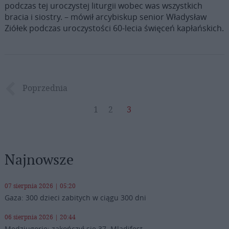
podczas tej uroczystej liturgii wobec was wszystkich
bracia i siostry. – mówił arcybiskup senior Władysław
Ziółek podczas uroczystości 60-lecia święceń kapłańskich.
Poprzednia
1
2
3
Najnowsze
07 sierpnia 2026 | 05:20
Gaza: 300 dzieci zabitych w ciągu 300 dni
06 sierpnia 2026 | 20:44
Medziugorie: zakończył się 37. Mladifest