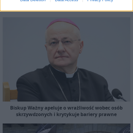
Przewodniczący KEP na temat przygotowań do wizyty
papieża
Biskup Ważny apeluje o wrażliwość wobec osób
skrzywdzonych i krytykuje bariery prawne