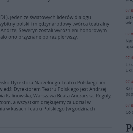
07 s
ADL), jeden ze światowych liderów dialogu
Bis
wie
bitny polski i międzynarodowy twórca teatralny i
e Andrzej Seweryn zostali wyróżnieni honorowym
07 s
ało ono przyznane po raz pierwszy.
Nar
upa
07 s
Ukr
Ukr
07 s
isko Dyrektora Naczelnego Teatru Polskiego im.
Kar
edź: Dyrektorem Teatru Polskiego jest Andrzej
pap
ia Kalinowska, Warszawa Beata Anczarska, Reguły,
com, a wszystkim dziękujemy za udział w
07 s
ia w kasach Teatru Polskiego (w godzinach
Co 
P