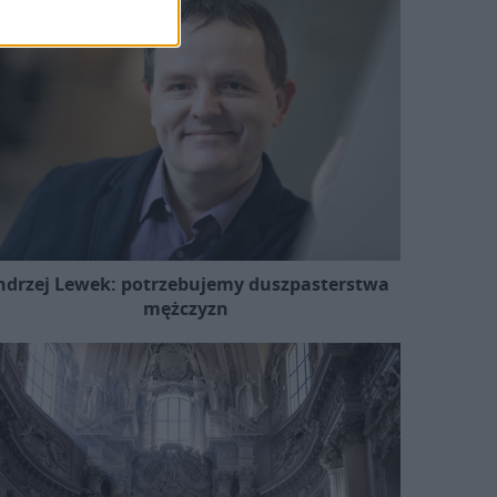
ndrzej Lewek: potrzebujemy duszpasterstwa
mężczyzn