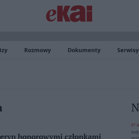
izy
Rozmowy
Dokumenty
Serwisy
N
n
07 s
Ind
weryn honorowymi członkami
prz