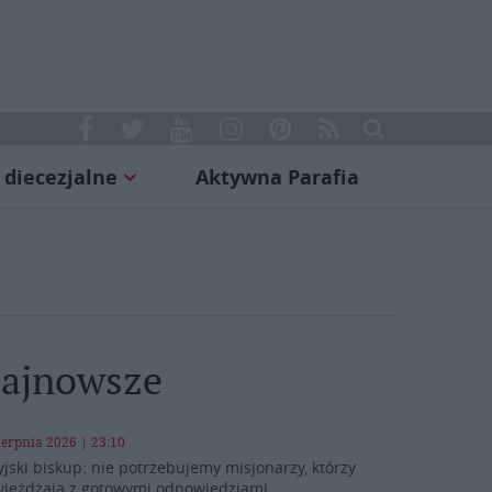
 diecezjalne
Aktywna Parafia
ajnowsze
ierpnia 2026 | 23:10
yjski biskup: nie potrzebujemy misjonarzy, którzy
yjeżdżają z gotowymi odpowiedziami