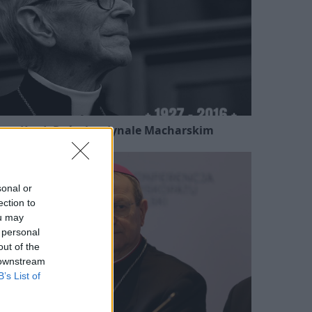
Kard. Ryś o kardynale Macharskim
sonal or
ection to
ou may
 personal
out of the
 downstream
B’s List of