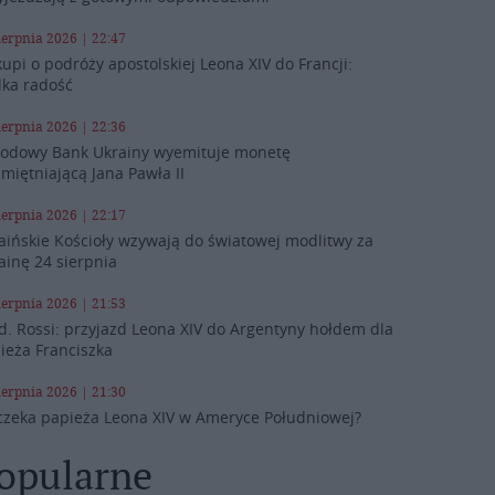
ierpnia 2026 | 22:47
kupi o podróży apostolskiej Leona XIV do Francji:
lka radość
ierpnia 2026 | 22:36
odowy Bank Ukrainy wyemituje monetę
miętniającą Jana Pawła II
ierpnia 2026 | 22:17
aińskie Kościoły wzywają do światowej modlitwy za
ainę 24 sierpnia
ierpnia 2026 | 21:53
d. Rossi: przyjazd Leona XIV do Argentyny hołdem dla
ieża Franciszka
ierpnia 2026 | 21:30
czeka papieża Leona XIV w Ameryce Południowej?
opularne