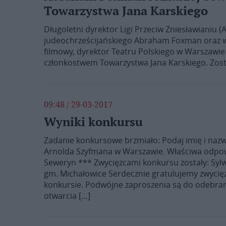
Towarzystwa Jana Karskiego
Długoletni dyrektor Ligi Przeciw Zniesławianiu (
judeochrześcijańskiego Abraham Foxman oraz wy
filmowy, dyrektor Teatru Polskiego w Warszawi
członkostwem Towarzystwa Jana Karskiego. Zost
09:48 / 29-03-2017
Wyniki konkursu
Zadanie konkursowe brzmiało: Podaj imię i nazw
Arnolda Szyfmana w Warszawie. Właściwa odpowi
Seweryn *** Zwycięzcami konkursu zostały: Sylw
gm. Michałowice Serdecznie gratulujemy zwycięz
konkursie. Podwójne zaproszenia są do odebran
otwarcia […]