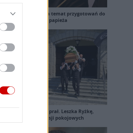
zewodniczący KEP na temat przygotowań do
wizyty papieża
Pożegnano śp. ks. prał. Leszka Ryżkę,
uczestnika misji pokojowych