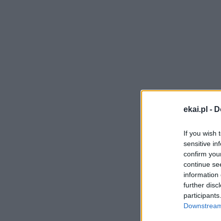
ekai.pl -
D
If you wish 
sensitive in
confirm you
continue se
information 
further disc
participants
Downstream 