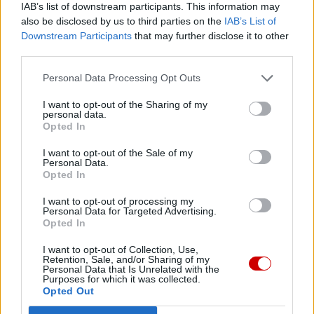
IAB’s list of downstream participants. This information may
06 sierpnia 2026 | 13:20
also be disclosed by us to third parties on the
IAB’s List of
Leon XIV do młodych w Asyżu: od św. Franciszka uczcie się
Downstream Participants
that may further disclose it to other
budowania pokoju i wspólnoty
third parties.
06 sierpnia 2026 | 12:48
Personal Data Processing Opt Outs
Ks. Waldemar Turek przy grobie św. Jana Pawła II:
Przemienienie Jezusa daje siłę do pokonywania przeciwności
I want to opt-out of the Sharing of my
personal data.
06 sierpnia 2026 | 12:31
Opted In
Bielsko-żywieccy pielgrzymi w drodze na Jasną Górę
I want to opt-out of the Sale of my
06 sierpnia 2026 | 11:38
Personal Data.
Opted In
Przewodniczący episkopatu przypomniał o naturze patriotyzmu
I want to opt-out of processing my
06 sierpnia 2026 | 10:02
Personal Data for Targeted Advertising.
Bp Muskus do pielgrzymów: potrzebujemy przypomnieć sobie,
Opted In
jak piękne jest chrześcijaństwo
I want to opt-out of Collection, Use,
Retention, Sale, and/or Sharing of my
06 sierpnia 2026 | 09:50
Personal Data that Is Unrelated with the
Jarosław: obchody 450 lat cudownego obrazu Matki Bożej
Purposes for which it was collected.
Śnieżnej
Opted Out