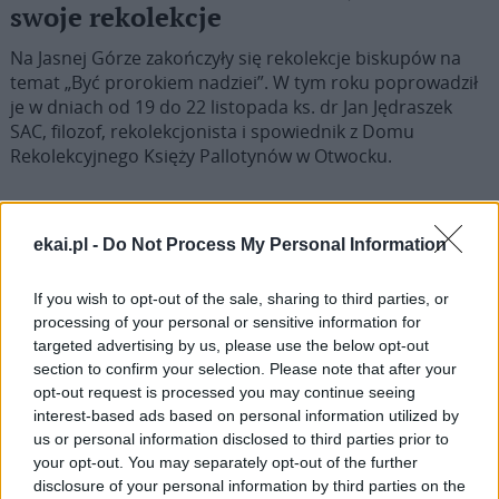
swoje rekolekcje
Na Jasnej Górze zakończyły się rekolekcje biskupów na
temat „Być prorokiem nadziei”. W tym roku poprowadził
je w dniach od 19 do 22 listopada ks. dr Jan Jędraszek
SAC, filozof, rekolekcjonista i spowiednik z Domu
Rekolekcyjnego Księży Pallotynów w Otwocku.
ekai.pl -
Do Not Process My Personal Information
Poprzednia
If you wish to opt-out of the sale, sharing to third parties, or
processing of your personal or sensitive information for
1
2
3
4
5
…
139
targeted advertising by us, please use the below opt-out
section to confirm your selection. Please note that after your
Następna
opt-out request is processed you may continue seeing
interest-based ads based on personal information utilized by
us or personal information disclosed to third parties prior to
Najnowsze
your opt-out. You may separately opt-out of the further
disclosure of your personal information by third parties on the