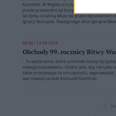
Kamiński. W Wigilię uroczystości Wniebowzięcia
praski przewodniczył liturgii w konkatedrze Mat
lat temu ostatnią Mszę św. przed wyruszeniem n
Ignacy Skorupka. Następnego dnia zginął w Bit
08:00 / 13-08-2019
Obchody 99. rocznicy Bitwy Wa
– To wydarzenie, które uchroniło naszą Ojczyznę 
inwazją bolszewizmu. Godne jest, aby nie tylko u
także przeżywając te uroczystości, wyprowadzić 
warszawsko-praski Romuald Kamiński.
Po