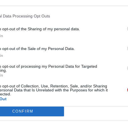
l Data Processing Opt Outs
Pr
awskiej w diecezji warszawsko-
o opt-out of the Sharing of my personal data.
In
y terenowe, wykłady – diecezja warszawsko-praska
ia Bitwy Warszawskiej. Organizatorzy wydarzeń
o opt-out of the Sale of my Personal Data.
nt Jana Pawła II, który powiedział: „Na nową
In
ejako nakłada dzisiaj obowiązek podtrzymywania
to opt-out of processing my Personal Data for Targeted
szego Narodu i całej Europy, jakie miało miejsce
ing.
In
o opt-out of Collection, Use, Retention, Sale, and/or Sharing
ersonal Data that Is Unrelated with the Purposes for which it
lected.
Out
skiej 1920 decydujące słowo
CONFIRM
ależało do Boga – podkreślił bp Romuald