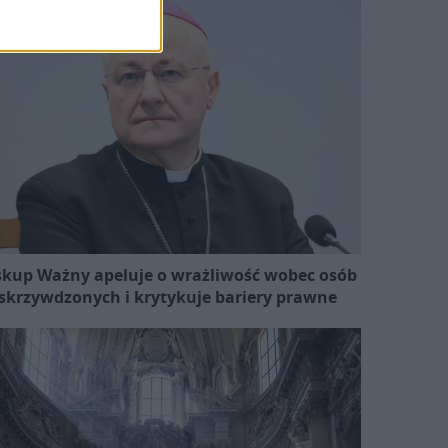
skup Ważny apeluje o wrażliwość wobec osób
skrzywdzonych i krytykuje bariery prawne