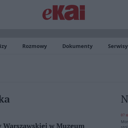
izy
Rozmowy
Dokumenty
Serwisy
N
ka
07 s
Mos
wy Warszawskiej w Muzeum
stol