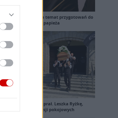
zewodniczący KEP na temat przygotowań do
wizyty papieża
Pożegnano śp. ks. prał. Leszka Ryżkę,
uczestnika misji pokojowych