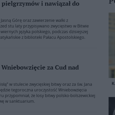
P
 pielgrzymów i nawiązał do
Jasną Górę oraz zawierzenie walki z
zed stu laty przypisywano zwycięstwo w Bitwie
wiernych języka polskiego, podczas dzisiejszej
tykańskie z biblioteki Pałacu Apostolskiego.
e Wniebowzięcie za Cud nad
K
łą” w stulecie zwycięskiej bitwy oraz za św. Jana
 będzie tegoroczna uroczystość Wniebowzięcia
ru przypomniał, że losy bitwy polsko-bolszewickiej
wę w sanktuarium.