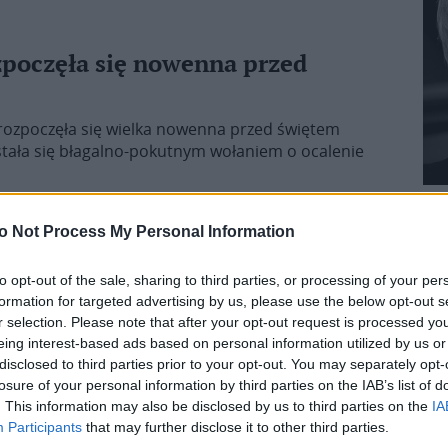
ozpoczęła się nowenna przed
ze rozpoczęła się wielka nowenna przed świętem
stała się błagalno-pokutnym wołaniem o ocalenie
o Not Process My Personal Information
to opt-out of the sale, sharing to third parties, or processing of your per
0. rocznicy Bitwy Warszawskiej
formation for targeted advertising by us, please use the below opt-out s
r selection. Please note that after your opt-out request is processed y
abp Stanisław Gądecki odprawi 15 sierpnia – w
eing interest-based ads based on personal information utilized by us or
w. na terenie Cmentarza Bohaterów 1920 roku w
disclosed to third parties prior to your opt-out. You may separately opt-
a terenie diecezji warszawsko-praskiej
losure of your personal information by third parties on the IAB’s list of
kard. Kazimierz Nycz, Prymas Polski abp Wojciech
. This information may also be disclosed by us to third parties on the
IA
cchio.
Participants
that may further disclose it to other third parties.