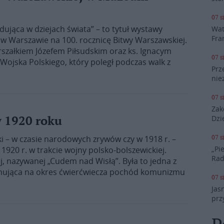
07 s
dująca w dziejach świata” – to tytuł wystawy
Wat
Fra
 Warszawie na 100. rocznicę Bitwy Warszawskiej.
arszałkiem Józefem Piłsudskim oraz ks. Ignacym
07 s
Wojska Polskiego, który poległ podczas walk z
Prz
nie
07 s
Zak
Dzi
w 1920 roku
07 s
ski – w czasie narodowych zrywów czy w 1918 r. –
„Pi
1920 r. w trakcie wojny polsko-bolszewickiej.
Ra
, nazywanej „Cudem nad Wisłą”. Była to jedna z
rzymująca na okres ćwierćwiecza pochód komunizmu
07 s
Jas
prz