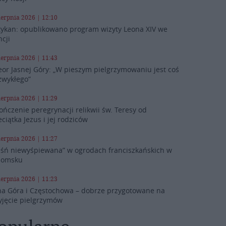
ierpnia 2026 | 12:10
ykan: opublikowano program wizyty Leona XIV we
ncji
ierpnia 2026 | 11:43
eor Jasnej Góry: „W pieszym pielgrzymowaniu jest coś
zwykłego”
ierpnia 2026 | 11:29
ończenie peregrynacji relikwii św. Teresy od
eciątka Jezus i jej rodziców
ierpnia 2026 | 11:27
eśń niewyśpiewana” w ogrodach franciszkańskich w
domsku
ierpnia 2026 | 11:23
na Góra i Częstochowa – dobrze przygotowane na
yjęcie pielgrzymów