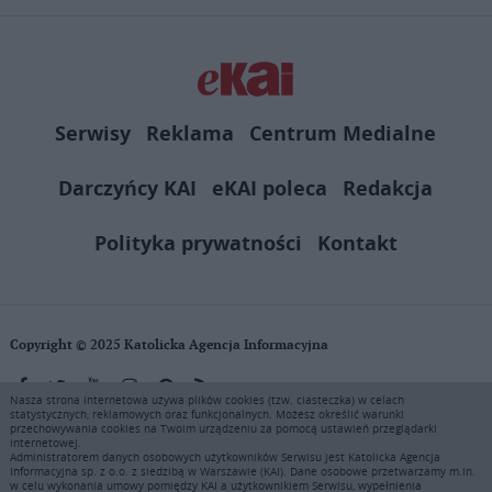
Serwisy
Reklama
Centrum Medialne
Darczyńcy KAI
eKAI poleca
Redakcja
Polityka prywatności
Kontakt
Copyright © 2025 Katolicka Agencja Informacyjna
Nasza strona internetowa używa plików cookies (tzw. ciasteczka) w celach
statystycznych, reklamowych oraz funkcjonalnych. Możesz określić warunki
KAI zastrzega wszelkie prawa do serwisu. Użytkownicy mogą pobierać
przechowywania cookies na Twoim urządzeniu za pomocą ustawień przeglądarki
i drukować fragmenty zawartości serwisu internetowego www.ekai.pl
internetowej.
wyłącznie do użytku osobistego. Publikacja, rozpowszechnianie
Administratorem danych osobowych użytkowników Serwisu jest Katolicka Agencja
Informacyjna sp. z o.o. z siedzibą w Warszawie (KAI). Dane osobowe przetwarzamy m.in.
zawartości niniejszego serwisu lub jej sprzedaż (także framing i in.
w celu wykonania umowy pomiędzy KAI a użytkownikiem Serwisu, wypełnienia