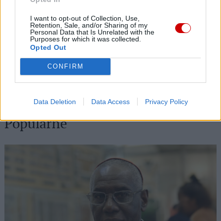
09 sierpnia 2026 | 14:24
Kościół w Pozzuoli na pierwszej linii: Msza wśród gruzów,
I want to opt-out of Collection, Use,
pomoc dla ewakuowanych
Retention, Sale, and/or Sharing of my
Personal Data that Is Unrelated with the
Purposes for which it was collected.
09 sierpnia 2026 | 14:19
Opted Out
Zwierzchnik UKGK: „Nie bójcie się, bądźcie wolni!” – dziedzictwo
bp. Pawło Wasyłyka
CONFIRM
09 sierpnia 2026 | 13:10
Świdnica: koncert praprawnuczki kompozytora szykanowanego
za twórczość w języku polskim
Data Deletion
Data Access
Privacy Policy
Popularne