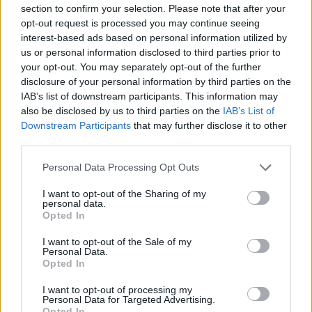
section to confirm your selection. Please note that after your
opt-out request is processed you may continue seeing
interest-based ads based on personal information utilized by
Poprzednia
us or personal information disclosed to third parties prior to
your opt-out. You may separately opt-out of the further
1
2
3
4
5
disclosure of your personal information by third parties on the
IAB’s list of downstream participants. This information may
Następna
also be disclosed by us to third parties on the
IAB’s List of
Downstream Participants
that may further disclose it to other
third parties.
Najnowsze
Personal Data Processing Opt Outs
09 sierpnia 2026 | 16:05
I want to opt-out of the Sharing of my
Leon XIV: w każdej sytuacji Jezus nas nie opuszcza
personal data.
Opted In
09 sierpnia 2026 | 15:48
I want to opt-out of the Sale of my
Episkopat opublikował dane statystyczne za 2025 rok
Personal Data.
Opted In
09 sierpnia 2026 | 15:15
Modlitwa za Powstańców i inscenizacja historycznej defilady
I want to opt-out of processing my
Personal Data for Targeted Advertising.
Opted In