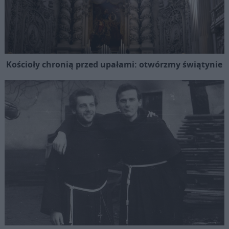
Kościoły chronią przed upałami: otwórzmy świątynie