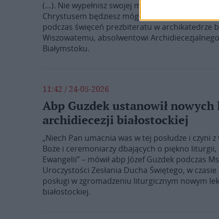
(…). Nie wypełnisz swojej misji bez pogłębionej r
Chrystusem będziesz mógł skutecznie realizować
podczas święceń prezbiteratu w archikatedrze bi
Wiszowatemu, absolwentowi Archidiecezjalne
Białymstoku.
11:42 / 24-05-2026
Abp Guzdek ustanowił nowych l
archidiecezji białostockiej
„Niech Pan umacnia was w tej posłudze i czyni z
Boże i ceremoniarzy dbających o piękno liturgii
Ewangelii” – mówił abp Józef Guzdek podczas Msz
Uroczystości Zesłania Ducha Świętego, w czasie 
posługi w zgromadzeniu liturgicznym nowym lek
białostockiej.