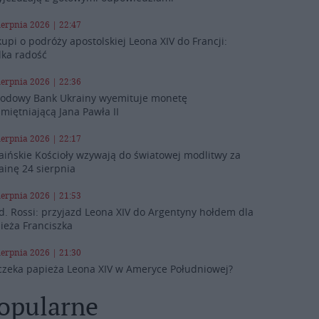
ierpnia 2026 | 22:47
kupi o podróży apostolskiej Leona XIV do Francji:
lka radość
ierpnia 2026 | 22:36
odowy Bank Ukrainy wyemituje monetę
miętniającą Jana Pawła II
ierpnia 2026 | 22:17
aińskie Kościoły wzywają do światowej modlitwy za
ainę 24 sierpnia
ierpnia 2026 | 21:53
d. Rossi: przyjazd Leona XIV do Argentyny hołdem dla
ieża Franciszka
ierpnia 2026 | 21:30
czeka papieża Leona XIV w Ameryce Południowej?
opularne