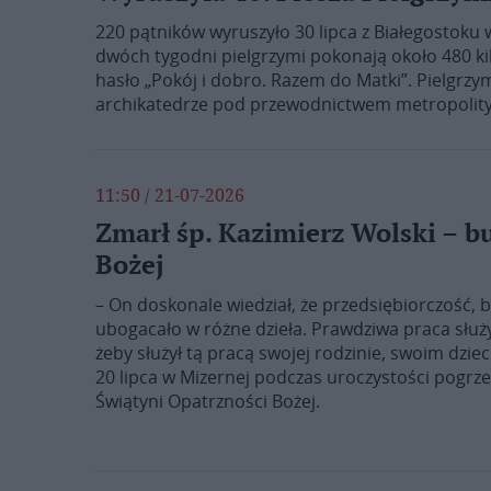
220 pątników wyruszyło 30 lipca z Białegostoku 
dwóch tygodni pielgrzymi pokonają około 480 k
hasło „Pokój i dobro. Razem do Matki”. Pielgrzy
archikatedrze pod przewodnictwem metropolity 
11:50 / 21-07-2026
Zmarł śp. Kazimierz Wolski – b
Bożej
– On doskonale wiedział, że przedsiębiorczość, b
ubogacało w różne dzieła. Prawdziwa praca służy
żeby służył tą pracą swojej rodzinie, swoim dz
20 lipca w Mizernej podczas uroczystości pogr
Świątyni Opatrzności Bożej.