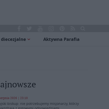
 diecezjalne
Aktywna Parafia
ajnowsze
ierpnia 2026 | 23:10
yjski biskup: nie potrzebujemy misjonarzy, którzy
yjeżdżają z gotowymi odpowiedziami