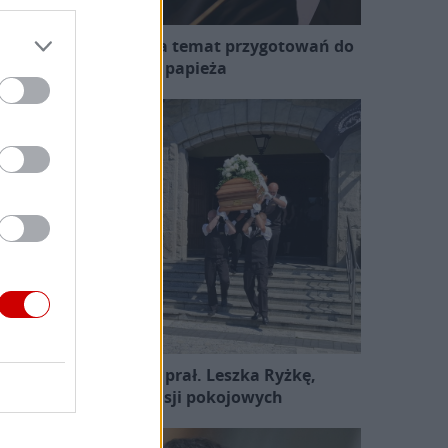
zewodniczący KEP na temat przygotowań do
wizyty papieża
Pożegnano śp. ks. prał. Leszka Ryżkę,
uczestnika misji pokojowych