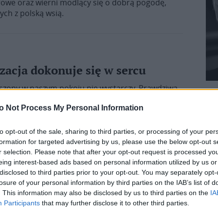
arowe oraz wierni modlący się o dobrą pogodę,
ych z polską wsią.
acja dokonuje się w sercu
eszony w naszym pokoju nie wystarczy. Prawdziwa
ówi Jezusowi: «Panie, Ty kieruj moim sercem. Ty
o Not Process My Personal Information
podczas Mszy św. sprawowanej w archikatedrze
Pana Jezusa. W liturgii uczestniczyli
ji Najświętszego Serca Pana Jezusa z archidiecezji
to opt-out of the sale, sharing to third parties, or processing of your per
formation for targeted advertising by us, please use the below opt-out s
r selection. Please note that after your opt-out request is processed y
eing interest-based ads based on personal information utilized by us or
disclosed to third parties prior to your opt-out. You may separately opt-
losure of your personal information by third parties on the IAB’s list of
 nie wyróżnienie, ale służba
. This information may also be disclosed by us to third parties on the
IA
Participants
that may further disclose it to other third parties.
t to wyróżnienie ani zaszczyt, ale wezwanie do
ustanowionych nadzwyczajnych szafarzy Komunii