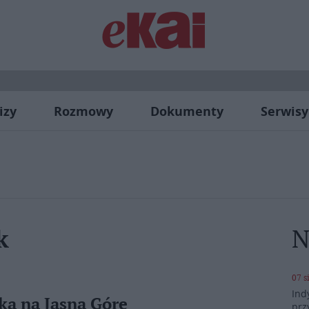
izy
Rozmowy
Dokumenty
Serwisy
N
k
07 s
Ind
ka na Jasną Górę
prz