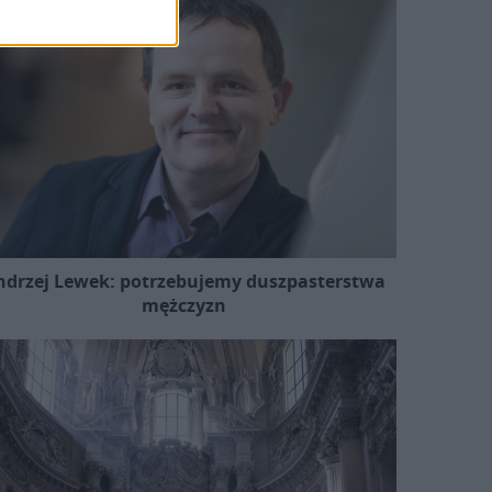
ndrzej Lewek: potrzebujemy duszpasterstwa
mężczyzn