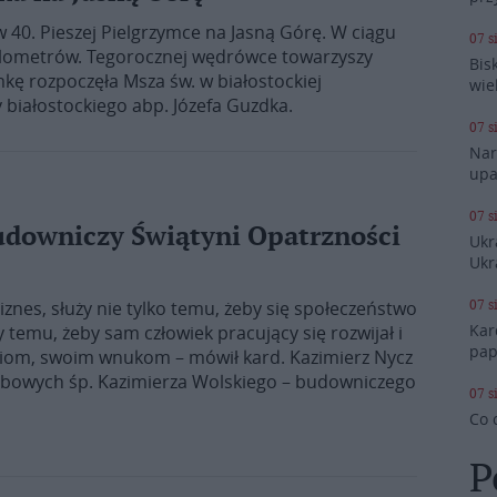
w 40. Pieszej Pielgrzymce na Jasną Górę. W ciągu
07 s
ilometrów. Tegorocznej wędrówce towarzyszy
Bis
mkę rozpoczęła Msza św. w białostockiej
wie
białostockiego abp. Józefa Guzdka.
07 s
Nar
upa
07 s
udowniczy Świątyni Opatrzności
Ukr
Ukr
07 s
iznes, służy nie tylko temu, żeby się społeczeństwo
Kar
 temu, żeby sam człowiek pracujący się rozwijał i
pap
ieciom, swoim wnukom – mówił kard. Kazimierz Nycz
zebowych śp. Kazimierza Wolskiego – budowniczego
07 s
Co 
P