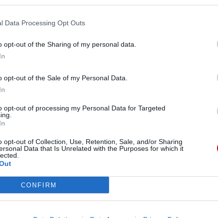
edrze białostockiej na zakończenie oktawy Bożego
 bliskie nowym szafarzom. Liturgię koncelebrowali
Pr
l Data Processing Opt Outs
znicę święceń prezbiteratu.
o opt-out of the Sharing of my personal data.
In
o opt-out of the Sale of my Personal Data.
iązuje do odwagi
In
ólnoty ludzi wierzących do poziomu milczących
to opt-out of processing my Personal Data for Targeted
omiejskich obchodów Bożego Ciała w Białymstoku.
ing.
In
Eucharystii powinien przemieniać życie osobiste,
jan do odwagi w obronie prawdy.
o opt-out of Collection, Use, Retention, Sale, and/or Sharing
ersonal Data that Is Unrelated with the Purposes for which it
lected.
Out
CONFIRM
prowadzić ludzi do Chrystusa
rzyszedł po to, aby Mu służono, lecz aby służyć