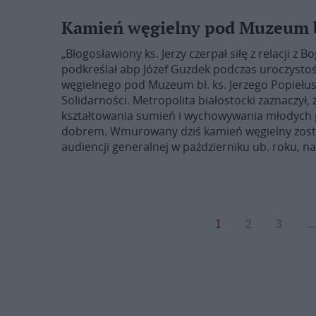
Kamień węgielny pod Muzeum bł
„Błogosławiony ks. Jerzy czerpał siłę z relacji z 
podkreślał abp Józef Guzdek podczas uroczysto
węgielnego pod Muzeum bł. ks. Jerzego Popiełusz
Solidarności. Metropolita białostocki zaznaczył
kształtowania sumień i wychowywania młodych p
dobrem. Wmurowany dziś kamień węgielny zosta
audiencji generalnej w październiku ub. roku, na
1
2
3
…