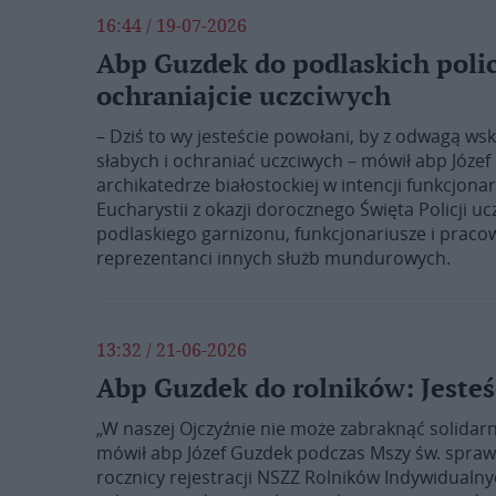
16:44 / 19-07-2026
Abp Guzdek do podlaskich polic
ochraniajcie uczciwych
– Dziś to wy jesteście powołani, by z odwagą w
słabych i ochraniać uczciwych – mówił abp Józ
archikatedrze białostockiej w intencji funkcjona
Eucharystii z okazji dorocznego Święta Policji uc
podlaskiego garnizonu, funkcjonariusze i pracow
reprezentanci innych służb mundurowych.
13:32 / 21-06-2026
Abp Guzdek do rolników: Jesteś
„W naszej Ojczyźnie nie może zabraknąć solidarn
mówił abp Józef Guzdek podczas Mszy św. sprawow
rocznicy rejestracji NSZZ Rolników Indywidualnyc