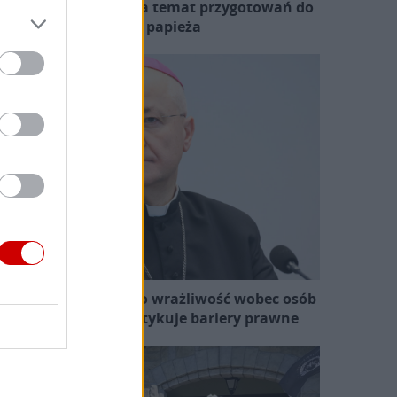
zewodniczący KEP na temat przygotowań do
wizyty papieża
skup Ważny apeluje o wrażliwość wobec osób
skrzywdzonych i krytykuje bariery prawne