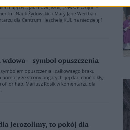
w Apostolskich nie promuje końca świata, ale
a mają być, jak mówi Jezus, „zawsze czujni” –
tamentu i Nauk Żydowskich Mary Jane Werthan
entarzu dla Centrum Heschela KUL na niedzielę 1
a wdowa – symbol opuszczenia
e symbolem opuszczenia i całkowitego braku
pomocy ze strony bogatych, jej dar, choć nikły,
 prof. dr hab. Mariusz Rosik w komentarzu dla
.
dla Jerozolimy, to pokój dla