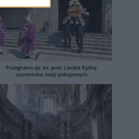
Pożegnano śp. ks. prał. Leszka Ryżkę,
uczestnika misji pokojowych