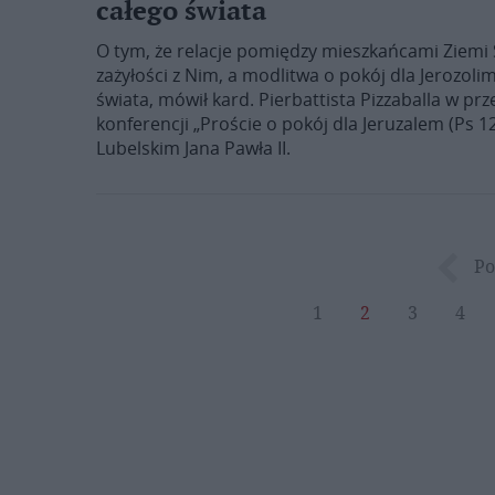
całego świata
O tym, że relacje pomiędzy mieszkańcami Ziemi 
zażyłości z Nim, a modlitwa o pokój dla Jerozoli
świata, mówił kard. Pierbattista Pizzaballa w p
konferencji „Proście o pokój dla Jeruzalem (Ps 1
Lubelskim Jana Pawła II.
Po
1
2
3
4