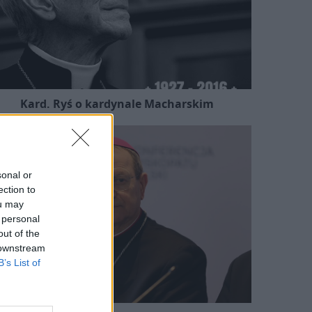
Kard. Ryś o kardynale Macharskim
sonal or
ection to
ou may
 personal
out of the
 downstream
B’s List of