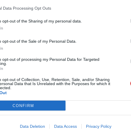
tetu Lubelskiego Jana Pawła II”.
Pr
l Data Processing Opt Outs
o opt-out of the Sharing of my personal data.
In
ną” Maryi
o opt-out of the Sale of my Personal Data.
brahama, który na głos Boga wyruszył w podróż
In
 w nadziei jego oczekiwania. Maryja wyrusza więc z
ej drugi człowiek. Dziewczyna z Nazaretu z
to opt-out of processing my Personal Data for Targeted
ing.
elić się z nią swoją radością i być dla niej pomocą
In
hab. Judyta Jolanta Pudełko PDDM, prof. AKW, w
elę 22 grudnia.
o opt-out of Collection, Use, Retention, Sale, and/or Sharing
ersonal Data that Is Unrelated with the Purposes for which it
lected.
Out
Bi
CONFIRM
stolskie nie promują końca
Data Deletion
Data Access
Privacy Policy