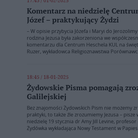
17:43 / 01-02-2025
Komentarz na niedzielę Centrum
Józef – praktykujący Żydzi
– W opisie przybycia Józefa i Maryi do Jerozoli
rodzina Jezusa była zakorzeniona we współczesn
komentarzu dla Centrum Heschela KUL na święto
Ruzer, wykładowca Religioznawstwa Porównawcz
18:45 / 18-01-2025
Żydowskie Pisma pomagają zro
Galilejskiej
Bez znajomości Żydowskich Pism nie możemy zro
praktyki, to także źle zrozumiemy Jezusa – pis
niedzielę 19 stycznia dr Amy Jill Levine, profe
Żydówka wykładająca Nowy Testament w Papieski