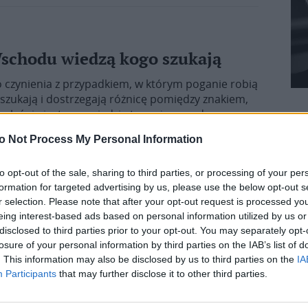
Wschodu wiedzą kogo szukają
 czynienia z przypadkiem, w którym poganie robią
 szukają i dostrzegają różnicę pomiędzy znakiem,
właśnie jest zapowiedzią tego, że narody
ntarzu dla Centrum Heschela KUL dr Faydra
o Not Process My Personal Information
Żydowsko-Chrześcijańskich.
to opt-out of the sale, sharing to third parties, or processing of your per
formation for targeted advertising by us, please use the below opt-out s
r selection. Please note that after your opt-out request is processed y
eing interest-based ads based on personal information utilized by us or
iosące nadzieję
disclosed to third parties prior to your opt-out. You may separately opt-
losure of your personal information by third parties on the IAB’s list of
e już po raz trzeci goszczą razem na Katolickim
. This information may also be disclosed by us to third parties on the
IA
mbol dialogu katolicko-żydowskiego, którego
Participants
that may further disclose it to other third parties.
Paweł II” – podkreślił rektor KUL, ks. prof. Mirosław
u Betlejemskiego Światła Pokoju i Świateł Chanuki.