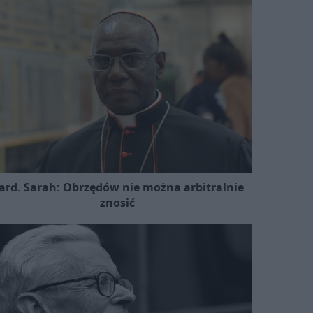
ard. Sarah: Obrzędów nie można arbitralnie
znosić