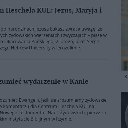
 Heschela KUL: Jezus, Maryja i
my po narodzinach Jezusa Łukasz zwraca uwagę, że
ych żydowskich wierzeniach i zwyczajach – pisze w
 Ofiarowania Pańskiego, 2 lutego, prof. Serge
ego Hebrew University w Jerozolimie.
K
zumieć wydarzenie w Kanie
zumieć Ewangelii. Jeśli źle zrozumiemy żydowskie
ze w komentarzu dla Centrum Heschela KUL na
sor Nowego Testamentu i Nauk Żydowskich, pierwsza
m Instytucie Biblijnym w Rzymie.