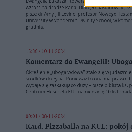
Ewangelia Łukasza i towarzyszący jej tom Dziejó
wzrost na drodze Pana. Dlatego naśladowcy Jezus
pisze dr Amy-Jill Levine, profesor Nowego Tes
University w Vanderbilt Divinity School, w kom
grudnia.
16:39 / 10-11-2024
Komentarz do Ewangelii: Ubog
Określenie „uboga wdowa” stało się w judaizmi
środków do życia. Ponieważ to ona ma prawo do 
wydaje się zaskakująco duży – pisze biblista ks.
Centrum Heschela KUL na niedzielę 10 listopada
00:01 / 08-11-2024
Kard. Pizzaballa na KUL: pokój 