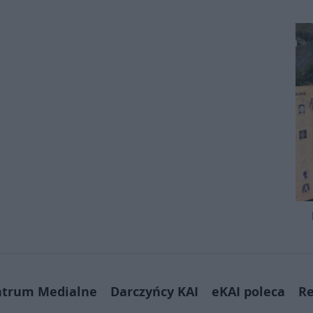
ntrum Medialne
Darczyńcy KAI
eKAI poleca
Re