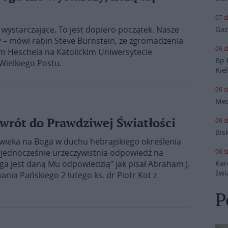
07 s
wystarczające. To jest dopiero początek. Nasze
Gaz
zy – mówi rabin Steve Burnstein, ze zgromadzenia
06 s
m Heschela na Katolickim Uniwersytecie
Bp 
 Wielkiego Postu.
Kie
06 s
Med
wrót do Prawdziwej Światłości
06 s
Bis
owieka na Boga w duchu hebrajskiego określenia
a jednocześnie urzeczywistnia odpowiedź na
06 s
Boga jest daną Mu odpowiedzią” jak pisał Abraham J.
Kar
świ
nia Pańskiego 2 lutego ks. dr Piotr Kot z
P