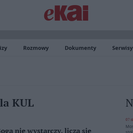
izy
Rozmowy
Dokumenty
Serwisy
N
la KUL
07 s
Mos
oga nie wystarczy, liczą się
stol