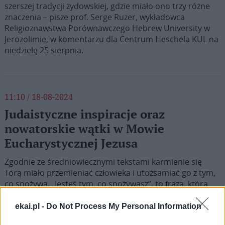
szerszej tradycji żydowskiej, gdzie miało ono trzy różne
znaczenia – pisze prof. Serge Ruzer, wykładowca
Religioznawstwa Porównawczego Hebrew University w
Jerozolimie, w komentarzu dla Centrum Heschela KUL na
niedzielę 25 sierpnia.
11:10 / 18-08-2024
Judaistyczne inspiracje oraz
nowatorskie wątki w Mowie
Eucharystycznej Jezusa
Zgodnie ze średniowiecznymi tekstami karmienie się
Torą miało przemieniać człowieka i utożsamiać go z tym,
co spożywa. „Jesteś tym, co spożywasz”, to fraza, którą
używają niektórzy badacze związku przepisów
pokarmowych z budowaniem tożsamości w judaistycznej
ekai.pl -
Do Not Process My Personal Information
tradycji – pisze ks. dr Stanisław Sadowski, asystent w