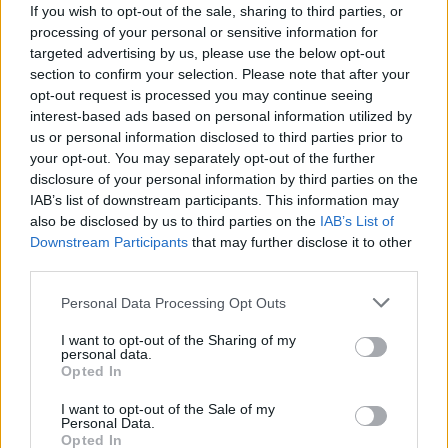
Katedrze Teologii Biblijnej i Proforystyki KUL, komentując
If you wish to opt-out of the sale, sharing to third parties, or
fragment Mowy Eucharystycznej Jezusa w Ewangelii
processing of your personal or sensitive information for
niedzieli 18 sierpnia.
targeted advertising by us, please use the below opt-out
section to confirm your selection. Please note that after your
opt-out request is processed you may continue seeing
interest-based ads based on personal information utilized by
us or personal information disclosed to third parties prior to
your opt-out. You may separately opt-out of the further
Poprzednia
disclosure of your personal information by third parties on the
IAB’s list of downstream participants. This information may
1
2
3
4
5
…
13
also be disclosed by us to third parties on the
IAB’s List of
Downstream Participants
that may further disclose it to other
Następna
third parties.
Personal Data Processing Opt Outs
Najnowsze
I want to opt-out of the Sharing of my
personal data.
09 sierpnia 2026 | 21:02
Opted In
Kościół w Ceucie organizuje czuwanie modlitewne w intencji
pokoju
I want to opt-out of the Sale of my
Personal Data.
Opted In