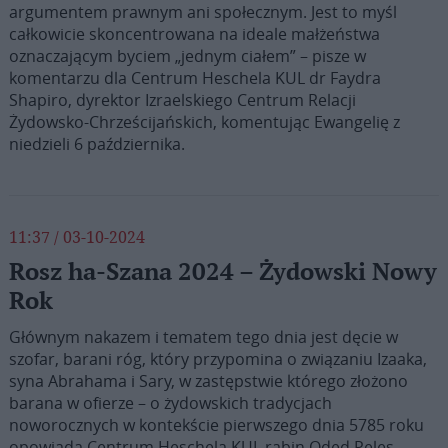
argumentem prawnym ani społecznym. Jest to myśl
całkowicie skoncentrowana na ideale małżeństwa
oznaczającym byciem „jednym ciałem” – pisze w
komentarzu dla Centrum Heschela KUL dr Faydra
Shapiro, dyrektor Izraelskiego Centrum Relacji
Żydowsko-Chrześcijańskich, komentując Ewangelię z
niedzieli 6 października.
11:37 / 03-10-2024
Rosz ha-Szana 2024 – Żydowski Nowy
Rok
Głównym nakazem i tematem tego dnia jest dęcie w
szofar, barani róg, który przypomina o związaniu Izaaka,
syna Abrahama i Sary, w zastępstwie którego złożono
barana w ofierze – o żydowskich tradycjach
noworocznych w kontekście pierwszego dnia 5785 roku
opowiada Centrum Heschela KUL rabin Oded Peles,