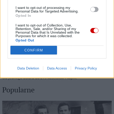
09 sierpnia 2026 | 20:28
Leon XIV: w każdej sytuacji Jezus nas nie opuszcza
I want to opt-out of processing my
Personal Data for Targeted Advertising.
09 sierpnia 2026 | 20:27
Opted In
Abp Colombo: wizyta Papieża przesłaniem pokoju
I want to opt-out of Collection, Use,
Retention, Sale, and/or Sharing of my
09 sierpnia 2026 | 20:00
Personal Data that Is Unrelated with the
Purposes for which it was collected.
Ks. Jacek Waligóra w oświęcimskim Karmelu: czuwajcie, nie
Opted Out
dajcie w sobie rosnąć nienawiści
CONFIRM
09 sierpnia 2026 | 19:21
Małogoszcz: wspólna modlitwa na trasie 61. Marszu Kadrówki
do Kielc
Data Deletion
Data Access
Privacy Policy
09 sierpnia 2026 | 18:58
Od jednego dolara do 219 kościołów i kaplic
Popularne