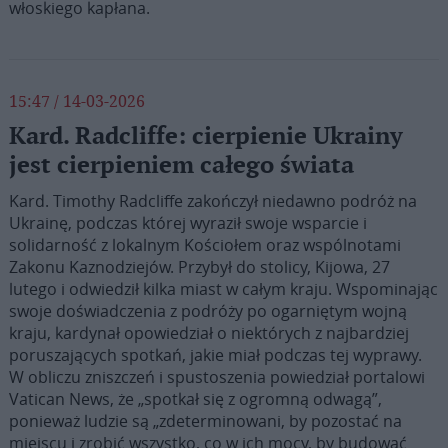
włoskiego kapłana.
15:47 / 14-03-2026
Kard. Radcliffe: cierpienie Ukrainy
jest cierpieniem całego świata
Kard. Timothy Radcliffe zakończył niedawno podróż na
Ukrainę, podczas której wyraził swoje wsparcie i
solidarność z lokalnym Kościołem oraz wspólnotami
Zakonu Kaznodziejów. Przybył do stolicy, Kijowa, 27
lutego i odwiedził kilka miast w całym kraju. Wspominając
swoje doświadczenia z podróży po ogarniętym wojną
kraju, kardynał opowiedział o niektórych z najbardziej
poruszających spotkań, jakie miał podczas tej wyprawy.
W obliczu zniszczeń i spustoszenia powiedział portalowi
Vatican News, że „spotkał się z ogromną odwagą”,
ponieważ ludzie są „zdeterminowani, by pozostać na
miejscu i zrobić wszystko, co w ich mocy, by budować