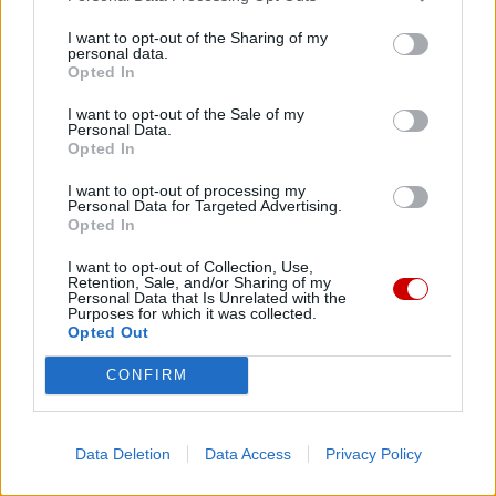
I want to opt-out of the Sharing of my
personal data.
Opted In
1
2
3
…
6
I want to opt-out of the Sale of my
Następna
Personal Data.
Opted In
Najnowsze
I want to opt-out of processing my
Personal Data for Targeted Advertising.
Opted In
07 sierpnia 2026 | 23:10
I want to opt-out of Collection, Use,
Indyjski biskup: nie potrzebujemy misjonarzy, którzy
Retention, Sale, and/or Sharing of my
Personal Data that Is Unrelated with the
przyjeżdżają z gotowymi odpowiedziami
Purposes for which it was collected.
Opted Out
07 sierpnia 2026 | 22:47
Biskupi o podróży apostolskiej Leona XIV do Francji: wielka
CONFIRM
radość
07 sierpnia 2026 | 22:36
Data Deletion
Data Access
Privacy Policy
Narodowy Bank Ukrainy wyemituje monetę upamiętniającą Jana
Pawła II