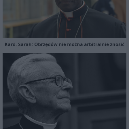
Kard. Sarah: Obrzędów nie można arbitralnie znosić