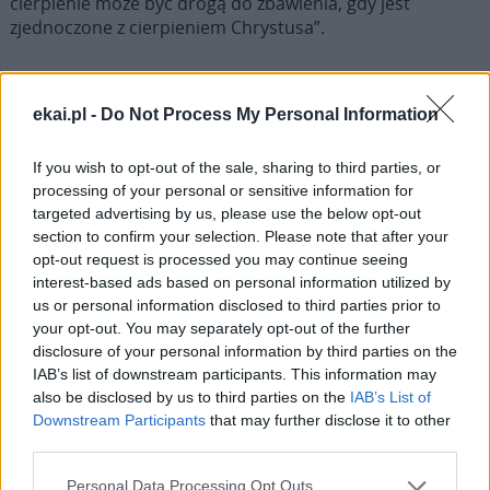
cierpienie może być drogą do zbawienia, gdy jest
zjednoczone z cierpieniem Chrystusa”.
ekai.pl -
Do Not Process My Personal Information
Leon XIV: Bóg nie pozwoli, by
If you wish to opt-out of the sale, sharing to third parties, or
zabrakło serc i rąk niosących pomoc i
processing of your personal or sensitive information for
pocieszenie
targeted advertising by us, please use the below opt-out
section to confirm your selection. Please note that after your
„Jesteśmy pewni, że pośród tak wielkiej przemocy Bóg nie
opt-out request is processed you may continue seeing
pozwoli, aby zabrakło serc i rąk niosących pomoc i
interest-based ads based on personal information utilized by
pocieszenie, ludzi wprowadzających pokój zdolnych
us or personal information disclosed to third parties prior to
podnosić na duchu tych, którzy są pogrążeni w bólu i
your opt-out. You may separately opt-out of the further
smutku” – powiedział Ojciec Święty podczas czuwania
disclosure of your personal information by third parties on the
modlitewnego Jubileuszu Pocieszenia. Na tę uroczystość
IAB’s list of downstream participants. This information may
szczególnie zaproszono osoby, które przeżywają czas
also be disclosed by us to third parties on the
IAB’s List of
bólu i cierpienia z powodu chorób, żałoby, przemocy i
Downstream Participants
that may further disclose it to other
doznanego wykorzystywania.
third parties.
Personal Data Processing Opt Outs