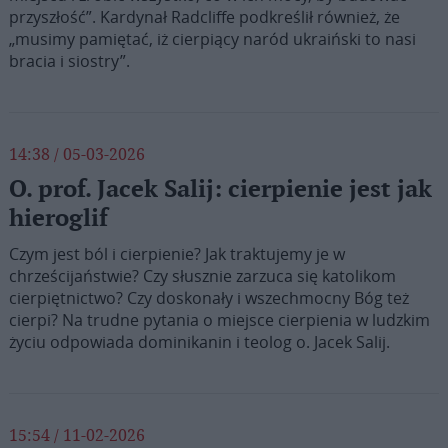
przyszłość”. Kardynał Radcliffe podkreślił również, że
„musimy pamiętać, iż cierpiący naród ukraiński to nasi
bracia i siostry”.
14:38 / 05-03-2026
O. prof. Jacek Salij: cierpienie jest jak
hieroglif
Czym jest ból i cierpienie? Jak traktujemy je w
chrześcijaństwie? Czy słusznie zarzuca się katolikom
cierpiętnictwo? Czy doskonały i wszechmocny Bóg też
cierpi? Na trudne pytania o miejsce cierpienia w ludzkim
życiu odpowiada dominikanin i teolog o. Jacek Salij.
15:54 / 11-02-2026