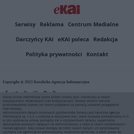
Serwisy
Reklama
Centrum Medialne
Darczyńcy KAI
eKAI poleca
Redakcja
Polityka prywatności
Kontakt
Copyright © 2025 Katolicka Agencja Informacyjna
Nasza strona internetowa używa plików cookies (tzw. ciasteczka) w celach
statystycznych, reklamowych oraz funkcjonalnych. Możesz określić warunki
KAI zastrzega wszelkie prawa do serwisu. Użytkownicy mogą pobierać
przechowywania cookies na Twoim urządzeniu za pomocą ustawień przeglądarki
i drukować fragmenty zawartości serwisu internetowego www.ekai.pl
internetowej.
wyłącznie do użytku osobistego. Publikacja, rozpowszechnianie
Administratorem danych osobowych użytkowników Serwisu jest Katolicka Agencja
Informacyjna sp. z o.o. z siedzibą w Warszawie (KAI). Dane osobowe przetwarzamy m.in.
zawartości niniejszego serwisu lub jej sprzedaż (także framing i in.
w celu wykonania umowy pomiędzy KAI a użytkownikiem Serwisu, wypełnienia
podobne metody), są bez uprzedniej pisemnej zgody KAI zabronione i
obowiązków prawnych ciążących na Administratorze, a także w celach kontaktowych i
stanowią naruszenie ustaw o prawie autorskim, ochronie baz danych i
marketingowych. Masz prawo dostępu do treści swoich danych, ich sprostowania,
usunięcia lub ograniczenia przetwarzania, wniesienia sprzeciwu, a także prawo do