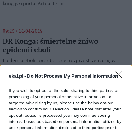
kongijski portal Actualite.cd.
09:25 / 14-04-2019
DR Konga: śmiertelne żniwo
epidemii eboli
Epidemia eboli coraz bardziej rozprzestrzenia się w
Demokratycznej Republice Konga. Nigdy wcześniej ta
choroba nie zebrała w tym afrykańskim kraju tak
ekai.pl -
Do Not Process My Personal Information
wielkiego żniwa. Międzynarodowy Czerwony Krzyż
decyduje właśnie, czy epidemia stanowi już zagrożenie
If you wish to opt-out of the sale, sharing to third parties, or
międzynarodowe.
processing of your personal or sensitive information for
targeted advertising by us, please use the below opt-out
section to confirm your selection. Please note that after your
opt-out request is processed you may continue seeing
interest-based ads based on personal information utilized by
1
2
us or personal information disclosed to third parties prior to