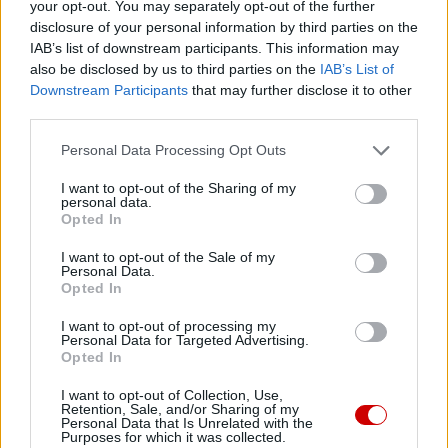
your opt-out. You may separately opt-out of the further
Następna
disclosure of your personal information by third parties on the
IAB’s list of downstream participants. This information may
also be disclosed by us to third parties on the
IAB’s List of
Najnowsze
Downstream Participants
that may further disclose it to other
third parties.
09 sierpnia 2026 | 04:22
Personal Data Processing Opt Outs
Kard. Timothy Radcliffe na odpuście u gdańskich dominikanów
I want to opt-out of the Sharing of my
personal data.
08 sierpnia 2026 | 21:11
Opted In
45 Kielecka Piesza Pielgrzymka na Jasną Górę
I want to opt-out of the Sale of my
08 sierpnia 2026 | 21:07
Personal Data.
Opted In
Coca-Cola dyskryminuje Jezusa Króla?
I want to opt-out of processing my
08 sierpnia 2026 | 20:19
Personal Data for Targeted Advertising.
Siostra Wolfers: w czasach kryzysu radość ma siłę polityczną
Opted In
08 sierpnia 2026 | 19:04
I want to opt-out of Collection, Use,
Retention, Sale, and/or Sharing of my
SIGNIS 2026: komunikacja w służbie Ewangelii
Personal Data that Is Unrelated with the
Purposes for which it was collected.