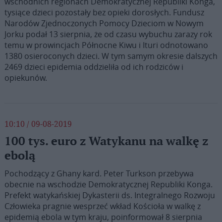
wschodnich regionach Demokratycznej Republiki Konga,
tysiące dzieci pozostały bez opieki dorosłych. Fundusz
Narodów Zjednoczonych Pomocy Dzieciom w Nowym
Jorku podał 13 sierpnia, że od czasu wybuchu zarazy rok
temu w prowincjach Północne Kiwu i Ituri odnotowano
1380 osieroconych dzieci. W tym samym okresie dalszych
2469 dzieci epidemia oddzieliła od ich rodziców i
opiekunów.
10:10 / 09-08-2019
100 tys. euro z Watykanu na walkę z
ebolą
Pochodzący z Ghany kard. Peter Turkson przebywa
obecnie na wschodzie Demokratycznej Republiki Konga.
Prefekt watykańskiej Dykasterii ds. Integralnego Rozwoju
Człowieka pragnie wesprzeć wkład Kościoła w walkę z
epidemią ebola w tym kraju, poinformował 8 sierpnia