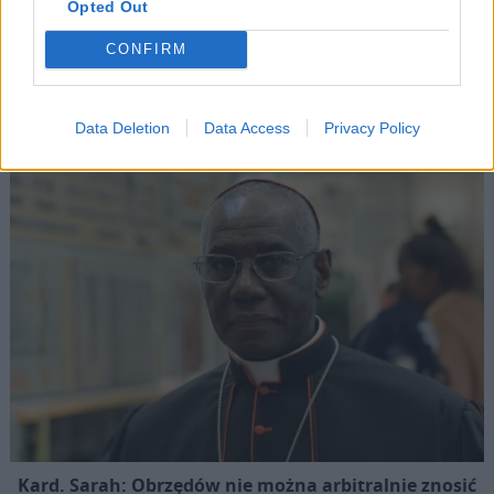
08 sierpnia 2026 | 18:23
Opted Out
Papież: w św. Agacie kontemplujemy zwycięstwo miłości nad
śmiercią
CONFIRM
Popularne
Data Deletion
Data Access
Privacy Policy
Kard. Sarah: Obrzędów nie można arbitralnie znosić