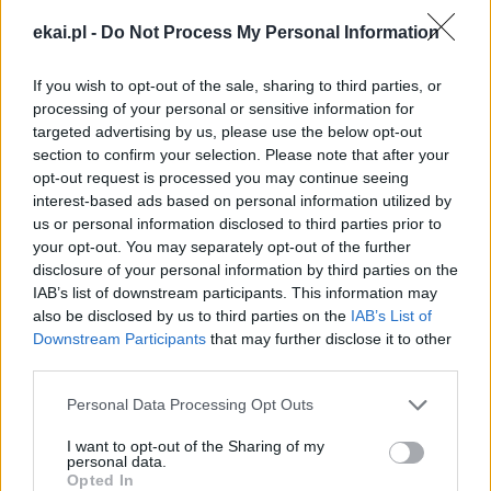
„polskim egzorcystą”
ekai.pl -
Do Not Process My Personal Information
– Określanie ks. Piotra Glasa mianem „polskiego
If you wish to opt-out of the sale, sharing to third parties, or
egzorcysty” czy „polskiego księdza” – a takie określenia
processing of your personal or sensitive information for
pojawiały się ostatnio w mediach – nie odpowiada
targeted advertising by us, please use the below opt-out
prawdzie – zwraca uwagę w rozmowie z KAI ks. Artur
section to confirm your selection. Please note that after your
Strzępka, kanclerz Polskiej Misji Katolickiej w Anglii i Walii.
opt-out request is processed you may continue seeing
Ks. Strzępka nie komentuje w żaden sposób sprawy
interest-based ads based on personal information utilized by
oskarżeń wysuwanych pod adresem ks. Piotra Glasa.
us or personal information disclosed to third parties prior to
Wyjaśnia natomiast, że ks. Glas, choć posługuje się
your opt-out. You may separately opt-out of the further
polskim paszportem, od 22 lat należy do angielskiej
disclosure of your personal information by third parties on the
diecezji Portsmouth. Od wielu lat nie pełni posługi
IAB’s list of downstream participants. This information may
egzorcysty. Ks. Strzępka podkreśla też, że nie należy
also be disclosed by us to third parties on the
IAB’s List of
łączyć osoby ks. Glasa z pracą Polskiej Misji Katolickiej.
Downstream Participants
that may further disclose it to other
third parties.
Personal Data Processing Opt Outs
I want to opt-out of the Sharing of my
personal data.
1
2
3
4
Opted In