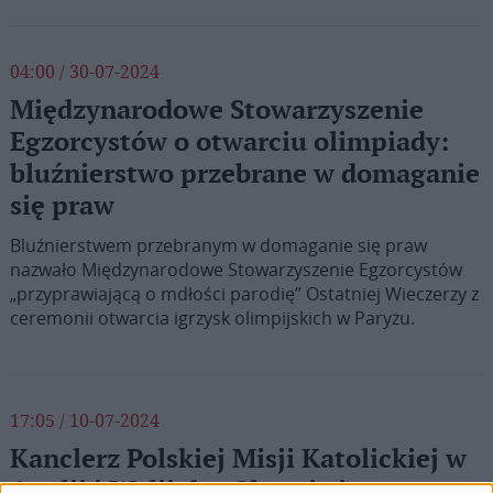
04:00 / 30-07-2024
Międzynarodowe Stowarzyszenie
Egzorcystów o otwarciu olimpiady:
bluźnierstwo przebrane w domaganie
się praw
Bluźnierstwem przebranym w domaganie się praw
nazwało Międzynarodowe Stowarzyszenie Egzorcystów
„przyprawiającą o mdłości parodię” Ostatniej Wieczerzy z
ceremonii otwarcia igrzysk olimpijskich w Paryżu.
17:05 / 10-07-2024
Kanclerz Polskiej Misji Katolickiej w
Anglii i Walii: ks. Glas nie jest