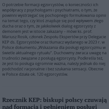
O potrzebie formacji egzorcystów, o konieczności ich
współpracy z psychologami i psychiatrami, o tym, że
powinni wystrzegać się pochopnego formułowania opinii
na temat tego, czy ktoś znajduje się pod wpływem złego
ducha oraz o tym, że jakikolwiek dialog egzorcysty z
demonem jest w istocie zakazany – mówi ks. prof.
Mariusz Rosik, członek Zespołu Ekspertów przy Delegacie
KEP ds. Egzorcystów oraz tłumacz wydanego w 2023 r. w
Polsce dokumentu „Wskazania dla posługi egzorcyzmu w
świetle aktualnego rytuału”. Duchowmy zwraca uwagę na
trudności związane z posługą egzorcysty. Podkreśla też,
że jest to posługa ogromnie ważna, należy jednak do niej
podchodzić racjonalnie i bez szukania sensacji. Obecnie
w Polsce działa ok. 120 egzorcystów.
Rzecznik KEP: biskupi polscy czuwają
nad formacją i pełnieniem posługi