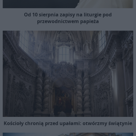
Od 10 sierpnia zapisy na liturgie pod
przewodnictwem papieża
Kościoły chronią przed upałami: otwórzmy świątynie