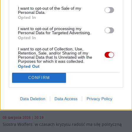
Następna
I want to opt-out of the Sale of my
Personal Data.
Opted In
Najnowsze
I want to opt-out of processing my
Personal Data for Targeted Advertising.
Opted In
09 sierpnia 2026 | 10:06
9 sierpnia Kościół wspomina św. Teresę Benedyktę od Krzyża –
I want to opt-out of Collection, Use,
Edytę Stein
Retention, Sale, and/or Sharing of my
Personal Data that Is Unrelated with the
Purposes for which it was collected.
09 sierpnia 2026 | 04:22
Opted Out
Kard. Timothy Radcliffe na odpuście u gdańskich dominikanów
CONFIRM
08 sierpnia 2026 | 21:11
45 Kielecka Piesza Pielgrzymka na Jasną Górę
Data Deletion
Data Access
Privacy Policy
08 sierpnia 2026 | 21:07
Coca-Cola dyskryminuje Jezusa Króla?
08 sierpnia 2026 | 20:19
Siostra Wolfers: w czasach kryzysu radość ma siłę polityczną