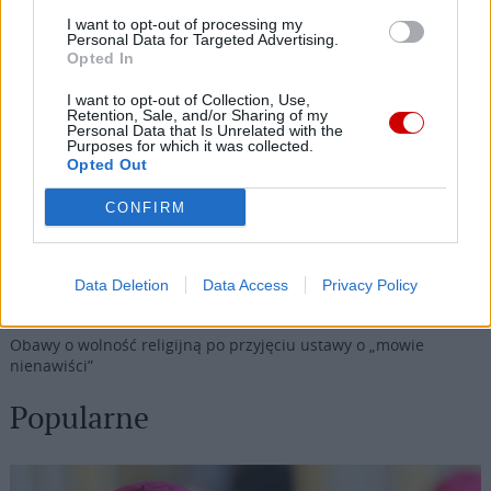
I want to opt-out of processing my
05 sierpnia 2026 | 20:38
Personal Data for Targeted Advertising.
Kard. Kikuchi z okazji rocznicy bombardowań atomowych
Opted In
05 sierpnia 2026 | 20:00
I want to opt-out of Collection, Use,
Retention, Sale, and/or Sharing of my
Kard. Makrickas w święto Matki Bożej Śnieżnej
Personal Data that Is Unrelated with the
Purposes for which it was collected.
05 sierpnia 2026 | 19:23
Opted Out
Coraz więcej ataków na chrześcijan w Europie. Anja Tang:
CONFIRM
problem przez lata był niedostrzegany
05 sierpnia 2026 | 17:32
Asyż: młodzież franciszkańska czeka na spotkanie z Leonem XIV
Data Deletion
Data Access
Privacy Policy
05 sierpnia 2026 | 17:03
Obawy o wolność religijną po przyjęciu ustawy o „mowie
nienawiści”
Popularne