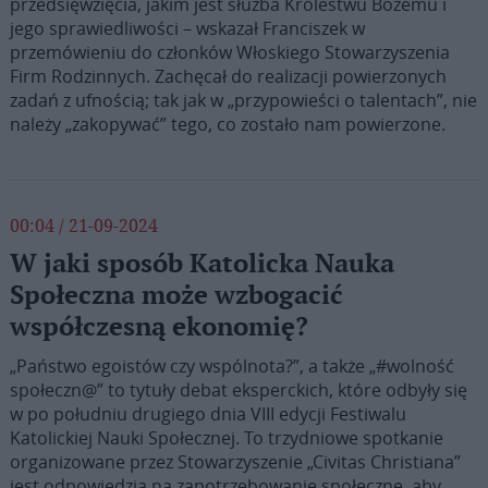
przedsięwzięcia, jakim jest służba Królestwu Bożemu i
jego sprawiedliwości – wskazał Franciszek w
przemówieniu do członków Włoskiego Stowarzyszenia
Firm Rodzinnych. Zachęcał do realizacji powierzonych
zadań z ufnością; tak jak w „przypowieści o talentach”, nie
należy „zakopywać” tego, co zostało nam powierzone.
00:04 / 21-09-2024
W jaki sposób Katolicka Nauka
Społeczna może wzbogacić
współczesną ekonomię?
„Państwo egoistów czy wspólnota?”, a także „#wolność
społeczn@” to tytuły debat eksperckich, które odbyły się
w po południu drugiego dnia VIII edycji Festiwalu
Katolickiej Nauki Społecznej. To trzydniowe spotkanie
organizowane przez Stowarzyszenie „Civitas Christiana”
jest odpowiedzią na zapotrzebowanie społeczne, aby