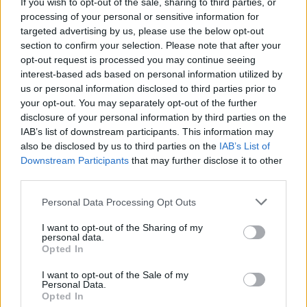
If you wish to opt-out of the sale, sharing to third parties, or
Pod hasłem „Znaki harmonii” dziś w Krakowie rozpoczyna
processing of your personal or sensitive information for
targeted advertising by us, please use the below opt-out
się VI dwudniowa konferencja naukowa z cyklu Creatio
section to confirm your selection. Please note that after your
Continua. Intelektualiści „Znaków harmonii” poszukiwać
opt-out request is processed you may continue seeing
będą w ekologii, ekonomii, polityce, duchowości.
interest-based ads based on personal information utilized by
Wydarzenie odbywa się w auli Wyższego Seminarium
us or personal information disclosed to third parties prior to
Duchownego archidiecezji Krakowskiej.
your opt-out. You may separately opt-out of the further
disclosure of your personal information by third parties on the
IAB’s list of downstream participants. This information may
also be disclosed by us to third parties on the
IAB’s List of
Downstream Participants
that may further disclose it to other
1
2
3
…
5
third parties.
Następna
Personal Data Processing Opt Outs
I want to opt-out of the Sharing of my
personal data.
Najnowsze
Opted In
I want to opt-out of the Sale of my
05 sierpnia 2026 | 21:23
Personal Data.
Opted In
Przewodniczący KEP na temat przygotowań do wizyty papieża