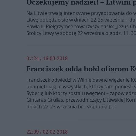
Oczekujemy nadziei! – Litwini 
Na Litwie trwają intensywne przygotowania do w
Litwę odbędzie się w dniach 22-25 września – dok
Pawła II. Pielgrzymce towarzyszy hasło: „Jezus C
Stolicy Litwy w sobotę 22 września o godz. 11. 3
07:24 / 16-03-2018
Franciszek odda hołd ofiarom 
Franciszek odwiedzi w Wilnie dawne więzienie K
upamiętniające wszystkich, którzy tam ponieśli 
Syberię lub którzy zostali uwięzieni – zapowiedz
Gintaras Grušas, przewodniczący Litewskiej Konfe
dniach 22-23 września br., skąd uda […]
22:09 / 02-02-2018