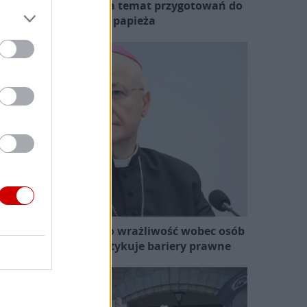
zewodniczący KEP na temat przygotowań do
wizyty papieża
skup Ważny apeluje o wrażliwość wobec osób
skrzywdzonych i krytykuje bariery prawne