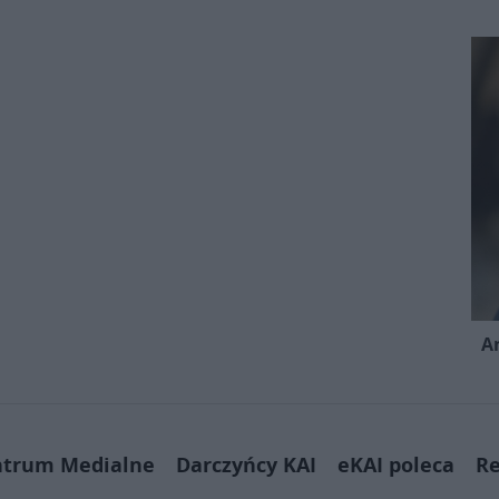
A
ntrum Medialne
Darczyńcy KAI
eKAI poleca
Re