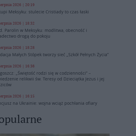
ierpnia 2026 | 20:19
kupi Meksyku: stulecie Cristiady to czas łaski
ierpnia 2026 | 18:32
d. Parolin w Meksyku: modlitwa, obecność i
adectwo drogą do pokoju
ierpnia 2026 | 18:28
dacja Małych Stópek tworzy sieć „Szkół Pełnych Życia”
ierpnia 2026 | 16:38
goszcz: „Świętość rodzi się w codzienności” –
iedzenie relikwii św. Teresy od Dzieciątka Jezus i jej
ziców
ierpnia 2026 | 16:15
cjusz na Ukrainie: wojna wciąż pochłania ofiary
opularne