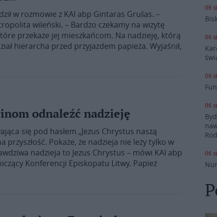
06 s
dził w rozmowie z KAI abp Gintaras Grušas. –
Bis
ropolita wileński. – Bardzo czekamy na wizytę
które przekaże jej mieszkańcom. Na nadzieję, którą
06 s
ział hierarcha przed przyjazdem papieża. Wyjaśnił,
Kar
świ
06 s
Fun
06 s
inom odnaleźć nadzieję
Byd
naw
ywająca się pod hasłem „Jezus Chrystus naszą
Rod
a przyszłość. Pokaże, że nadzieja nie leży tylko w
rawdziwa nadzieja to Jezus Chrystus – mówi KAI abp
06 s
iczący Konferencji Episkopatu Litwy. Papież
Nun
P