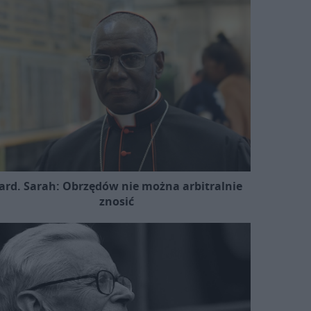
ard. Sarah: Obrzędów nie można arbitralnie
znosić