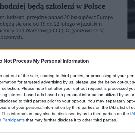
hodniej będą szkoleni w Polsce
ami ludzkimi przejdzie ponad 20 biskupów z Europy
Odbędą się one od 19 do 22 lutego w jezuickim
Falenicy pod Warszawą(ECCC). Organizowane są
noczonych.
o Not Process My Personal Information
przednia
to opt-out of the sale, sharing to third parties, or processing of your per
3
4
5
formation for targeted advertising by us, please use the below opt-out s
r selection. Please note that after your opt-out request is processed y
eing interest-based ads based on personal information utilized by us or
disclosed to third parties prior to your opt-out. You may separately opt-
losure of your personal information by third parties on the IAB’s list of
. This information may also be disclosed by us to third parties on the
IA
Participants
that may further disclose it to other third parties.