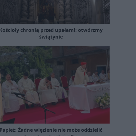
Kościoły chronią przed upałami: otwórzmy
świątynie
Papież: Żadne więzienie nie może oddzielić