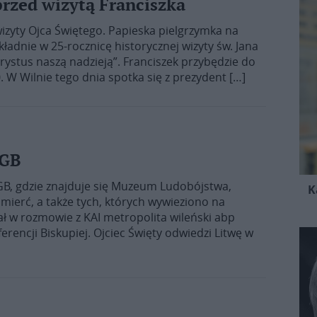
przed wizytą Franciszka
izyty Ojca Świętego. Papieska pielgrzymka na
ładnie w 25-rocznicę historycznej wizyty św. Jana
hrystus naszą nadzieją”. Franciszek przybędzie do
0. W Wilnie tego dnia spotka się z prezydent […]
KGB
GB, gdzie znajduje się Muzeum Ludobójstwa,
K
śmierć, a także tych, których wywieziono na
iał w rozmowie z KAI metropolita wileński abp
rencji Biskupiej. Ojciec Święty odwiedzi Litwę w