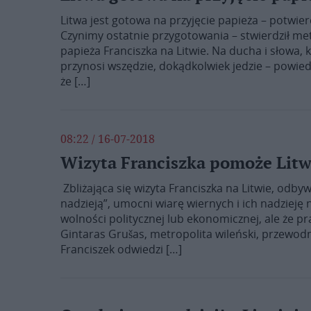
Litwa jest gotowa na przyjęcie papieża – potwier
Czynimy ostatnie przygotowania – stwierdził met
papieża Franciszka na Litwie. Na ducha i słowa, 
przynosi wszędzie, dokądkolwiek jedzie – powied
że […]
08:22 / 16-07-2018
Wizyta Franciszka pomoże Litw
Zbliżająca się wizyta Franciszka na Litwie, odb
nadzieją”, umocni wiarę wiernych i ich nadzieję n
wolności politycznej lub ekonomicznej, ale że p
Gintaras Grušas, metropolita wileński, przewodn
Franciszek odwiedzi […]