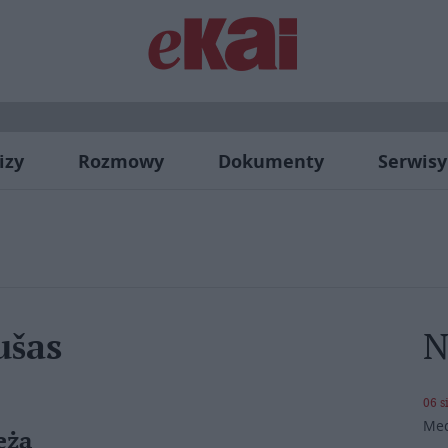
izy
Rozmowy
Dokumenty
Serwisy
N
ušas
06 s
Med
eża