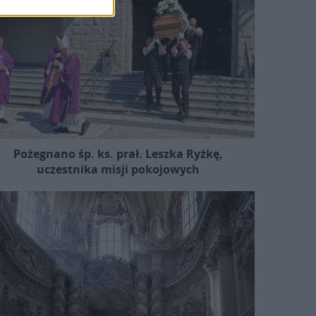
Pożegnano śp. ks. prał. Leszka Ryżkę,
uczestnika misji pokojowych