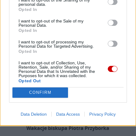
personal data.
Opted In
Ministerstwo Sprawiedliwości: kościelna Komisja ds.
wykorzystania seksualnego małoletnich niezgodna z
I want to opt-out of the Sale of my
Personal Data.
prawem
Opted In
I want to opt-out of processing my
Personal Data for Targeted Advertising.
Opted In
I want to opt-out of Collection, Use,
Retention, Sale, and/or Sharing of my
Personal Data that Is Unrelated with the
Purposes for which it was collected.
Opted Out
CONFIRM
Data Deletion
Data Access
Privacy Policy
Wakacje biskupa Piotra Przyborka