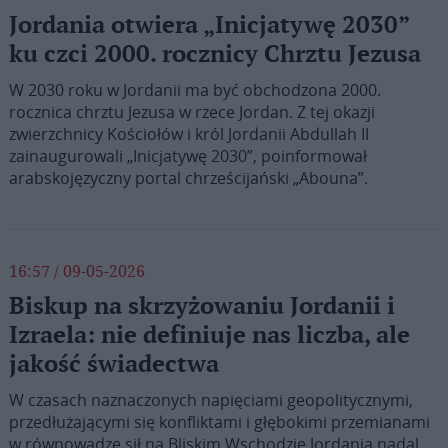
Jordania otwiera „Inicjatywę 2030”
ku czci 2000. rocznicy Chrztu Jezusa
W 2030 roku w Jordanii ma być obchodzona 2000.
rocznica chrztu Jezusa w rzece Jordan. Z tej okazji
zwierzchnicy Kościołów i król Jordanii Abdullah II
zainaugurowali „Inicjatywę 2030”, poinformował
arabskojęzyczny portal chrześcijański „Abouna”.
16:57 / 09-05-2026
Biskup na skrzyżowaniu Jordanii i
Izraela: nie definiuje nas liczba, ale
jakość świadectwa
W czasach naznaczonych napięciami geopolitycznymi,
przedłużającymi się konfliktami i głębokimi przemianami
w równowadze sił na Bliskim Wschodzie Jordania nadal