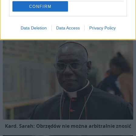
Bydgoszcz: „Świętość rodzi się w codzienności” – nawiedzenie
relikwii św. Teresy od Dzieciątka Jezus i jej Rodziców
CONFIRM
Popularne
Data Deletion
Data Access
Privacy Policy
Kard. Sarah: Obrzędów nie można arbitralnie znosić