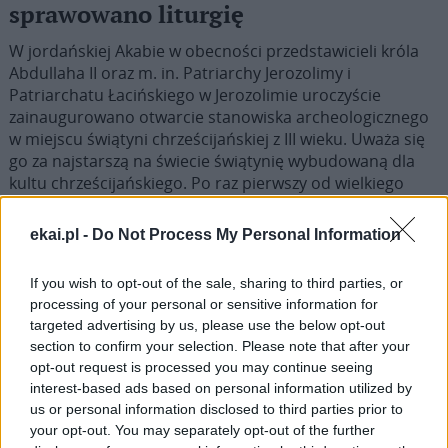
sprawowano liturgię
W jordańskiej Akabie w obecności przedstawicieli króla
Abdullaha II oraz m. in. Patriarchy Jerozolimy i
Patriarchatu Łacińskiego w Jerozolimie uroczyście
zainaugurowano otwarcie stanowiska archeologicznego
w miejscu świątyni chrześcijańskiej z III wieku. Uważa się
go za najstarszą na świecie świątynię wybudowaną dla
kultu chrześcijańskiego. Po raz pierwszy od wielkiego
trzęsienia ziemi w 363 r. w murach bazyliki ponownie
zabrzmiała modlitwa i sprawowano liturgię. Odkryta
ekai.pl -
Do Not Process My Personal Information
świątynia jest starsza od Bazyliki Grobu Pańskiego w
Jerozolimie czy Bazyliki Narodzenia w Betlejem.
If you wish to opt-out of the sale, sharing to third parties, or
processing of your personal or sensitive information for
targeted advertising by us, please use the below opt-out
section to confirm your selection. Please note that after your
opt-out request is processed you may continue seeing
1
2
3
…
5
interest-based ads based on personal information utilized by
us or personal information disclosed to third parties prior to
Następna
your opt-out. You may separately opt-out of the further