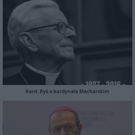
Kard. Ryś o kardynale Macharskim