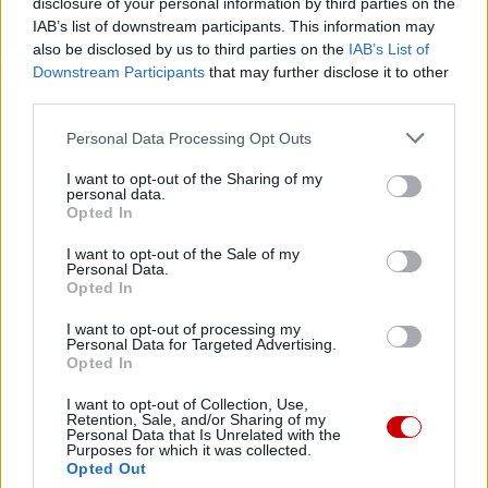
disclosure of your personal information by third parties on the
IAB’s list of downstream participants. This information may
Najnowsze
also be disclosed by us to third parties on the
IAB’s List of
Downstream Participants
that may further disclose it to other
third parties.
07 sierpnia 2026 | 05:20
Gaza: 300 dzieci zabitych w ciągu 300 dni
Personal Data Processing Opt Outs
06 sierpnia 2026 | 20:44
I want to opt-out of the Sharing of my
personal data.
Medziugorie: zakończył się 37. Mladifest
Opted In
06 sierpnia 2026 | 20:19
I want to opt-out of the Sale of my
Biskupi Meksyku: stulecie Cristiady to czas łaski
Personal Data.
Opted In
06 sierpnia 2026 | 18:32
I want to opt-out of processing my
Kard. Parolin w Meksyku: modlitwa, obecność i świadectwo
Personal Data for Targeted Advertising.
drogą do pokoju
Opted In
06 sierpnia 2026 | 18:28
I want to opt-out of Collection, Use,
Retention, Sale, and/or Sharing of my
Fundacja Małych Stópek tworzy sieć „Szkół Pełnych Życia”
Personal Data that Is Unrelated with the
Purposes for which it was collected.
06 sierpnia 2026 | 16:38
Opted Out