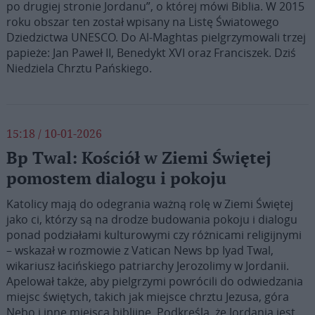
po drugiej stronie Jordanu”, o której mówi Biblia. W 2015
roku obszar ten został wpisany na Listę Światowego
Dziedzictwa UNESCO. Do Al-Maghtas pielgrzymowali trzej
papieże: Jan Paweł II, Benedykt XVI oraz Franciszek. Dziś
Niedziela Chrztu Pańskiego.
15:18 / 10-01-2026
Bp Twal: Kościół w Ziemi Świętej
pomostem dialogu i pokoju
Katolicy mają do odegrania ważną rolę w Ziemi Świętej
jako ci, którzy są na drodze budowania pokoju i dialogu
ponad podziałami kulturowymi czy różnicami religijnymi
– wskazał w rozmowie z Vatican News bp Iyad Twal,
wikariusz łacińskiego patriarchy Jerozolimy w Jordanii.
Apelował także, aby pielgrzymi powrócili do odwiedzania
miejsc świętych, takich jak miejsce chrztu Jezusa, góra
Nebo i inne miejsca biblijne. Podkreśla, że Jordania jest