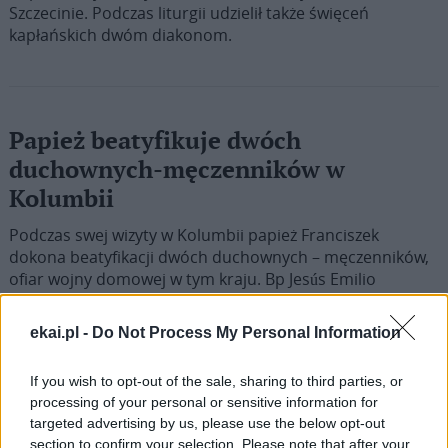
Szczecinie. Podczas liturgii udzielił także święceń
kapłańskich dwóm diakonom.
Papież beatyfikuje dwóch
duchownych-męczenników w
Kolumbii
Podczas swej wizyty w Kolumbii papież Franciszek
dokona beatyfikacji dwóch duchownych – męczenników,
ofiar wojny domowej w tym kraju. Bp Jesús Emilio
Jaramillo Monsalve i ks. Pedro María Ramírez Ramos
zostaną wyniesieni na ołtarze podczas Mszy św., którą
ekai.pl -
Do Not Process My Personal Information
Ojciec Święty odprawi w Villavicencio 8 września br. 7
lipca papież zezwolił Kongregacji Spraw Kanonizacyjnych
If you wish to opt-out of the sale, sharing to third parties, or
na wydanie […]
processing of your personal or sensitive information for
targeted advertising by us, please use the below opt-out
section to confirm your selection. Please note that after your