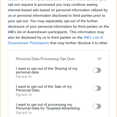
opt-out request is processed you may continue seeing
interest-based ads based on personal information utilized by
Poprzednia
us or personal information disclosed to third parties prior to
your opt-out. You may separately opt-out of the further
1
2
3
disclosure of your personal information by third parties on the
IAB’s list of downstream participants. This information may
Następna
also be disclosed by us to third parties on the
IAB’s List of
Downstream Participants
that may further disclose it to other
third parties.
Najnowsze
Personal Data Processing Opt Outs
07 sierpnia 2026 | 17:22
I want to opt-out of the Sharing of my
personal data.
Kard. Parolin: pokój zaczyna się od empatii wobec cierpienia
Opted In
07 sierpnia 2026 | 16:41
I want to opt-out of the Sale of my
Leon XIV spotka się we Francji z ofiarami wykorzystywania w
Personal Data.
Kościele
Opted In
07 sierpnia 2026 | 16:31
I want to opt-out of processing my
Personal Data for Targeted Advertising.
Boliwijscy biskupi w obliczu kryzysu apelują o sprawiedliwość
Opted In
społeczną i pokój