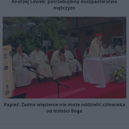
Andrzej Lewek: potrzebujemy duszpasterstwa
mężczyzn
Papież: Żadne więzienie nie może oddzielić człowieka
od miłości Boga