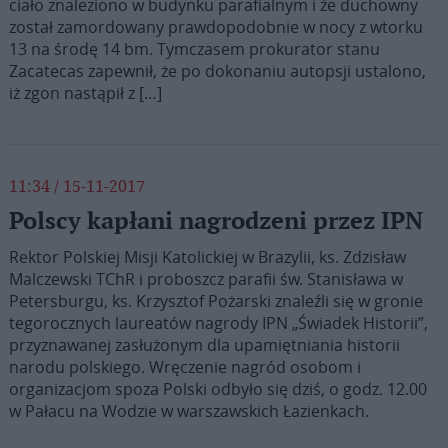
ciało znaleziono w budynku parafialnym i że duchowny
został zamordowany prawdopodobnie w nocy z wtorku
13 na środę 14 bm. Tymczasem prokurator stanu
Zacatecas zapewnił, że po dokonaniu autopsji ustalono,
iż zgon nastąpił z […]
11:34 / 15-11-2017
Polscy kapłani nagrodzeni przez IPN
Rektor Polskiej Misji Katolickiej w Brazylii, ks. Zdzisław
Malczewski TChR i proboszcz parafii św. Stanisława w
Petersburgu, ks. Krzysztof Pożarski znaleźli się w gronie
tegorocznych laureatów nagrody IPN „Świadek Historii”,
przyznawanej zasłużonym dla upamiętniania historii
narodu polskiego. Wręczenie nagród osobom i
organizacjom spoza Polski odbyło się dziś, o godz. 12.00
w Pałacu na Wodzie w warszawskich Łazienkach.