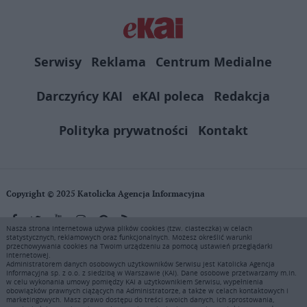
Serwisy
Reklama
Centrum Medialne
Darczyńcy KAI
eKAI poleca
Redakcja
Polityka prywatności
Kontakt
Copyright © 2025 Katolicka Agencja Informacyjna
Nasza strona internetowa używa plików cookies (tzw. ciasteczka) w celach
statystycznych, reklamowych oraz funkcjonalnych. Możesz określić warunki
KAI zastrzega wszelkie prawa do serwisu. Użytkownicy mogą pobierać
przechowywania cookies na Twoim urządzeniu za pomocą ustawień przeglądarki
i drukować fragmenty zawartości serwisu internetowego www.ekai.pl
internetowej.
wyłącznie do użytku osobistego. Publikacja, rozpowszechnianie
Administratorem danych osobowych użytkowników Serwisu jest Katolicka Agencja
Informacyjna sp. z o.o. z siedzibą w Warszawie (KAI). Dane osobowe przetwarzamy m.in.
zawartości niniejszego serwisu lub jej sprzedaż (także framing i in.
w celu wykonania umowy pomiędzy KAI a użytkownikiem Serwisu, wypełnienia
podobne metody), są bez uprzedniej pisemnej zgody KAI zabronione i
obowiązków prawnych ciążących na Administratorze, a także w celach kontaktowych i
stanowią naruszenie ustaw o prawie autorskim, ochronie baz danych i
marketingowych. Masz prawo dostępu do treści swoich danych, ich sprostowania,