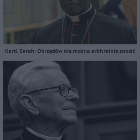
Kard. Sarah: Obrzędów nie można arbitralnie znosić