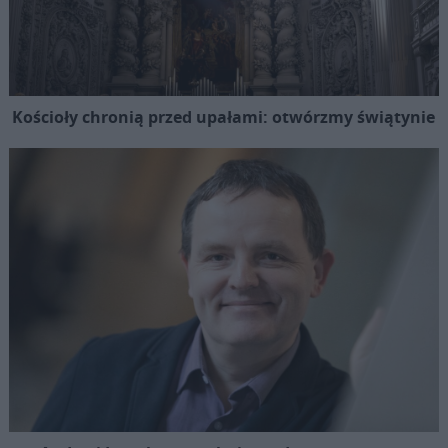
Kościoły chronią przed upałami: otwórzmy świątynie