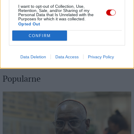
I want to opt-out of Collection, Use,
07 sierpnia 2026 | 16:13
Retention, Sale, and/or Sharing of my
Personal Data that Is Unrelated with the
Zwierzchnik UKGK: Świętowanie Przemienienia Pańskiego to
Purposes for which it was collected.
spotkanie z Chrystusem
Opted Out
07 sierpnia 2026 | 15:28
CONFIRM
Kard. Pizzaballa: chrześcijanie zmęczeni negocjacjami pragną
pokoju
Data Deletion
Data Access
Privacy Policy
07 sierpnia 2026 | 15:07
Wyruszyła 36. Piesza Pielgrzymka Konińska
Popularne