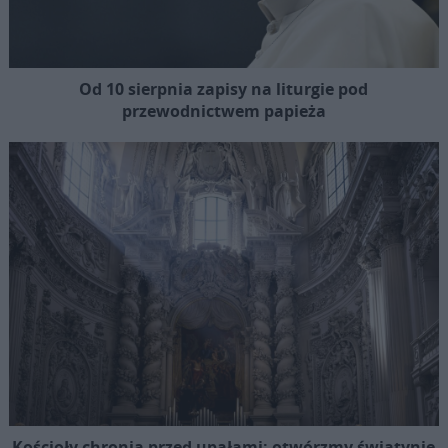
Od 10 sierpnia zapisy na liturgie pod
przewodnictwem papieża
Kościoły chronią przed upałami: otwórzmy świątynie