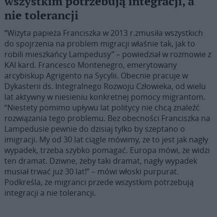
wszystkim potrzebują integracji, a
nie tolerancji
“Wizyta papieża Franciszka w 2013 r.zmusiła wszystkich
do spojrzenia na problem migracji właśnie tak, jak to
robili mieszkańcy Lampedusy” – powiedział w rozmowie z
KAI kard. Francesco Montenegro, emerytowany
arcybiskup Agrigento na Sycylii. Obecnie pracuje w
Dykasterii ds. Integralnego Rozwoju Człowieka, od wielu
lat aktywny w niesieniu konkretnej pomocy migrantom.
“Niestety pomimo upływu lat politycy nie chcą znaleźć
rozwiązania tego problemu. Bez obecności Franciszka na
Lampedusie pewnie do dzisiaj tylko by szeptano o
imigracji. My od 30 lat ciągle mówimy, że to jest jak nagły
wypadek, trzeba szybko pomagać. Europa mówi, że widzi
ten dramat. Dziwne, żeby taki dramat, nagły wypadek
musiał trwać już 30 lat!” – mówi włoski purpurat.
Podkreśla, że migranci przede wszystkim potrzebują
integracji a nie tolerancji.