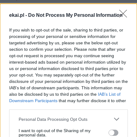
Problemem nie jest migracja, ale
ekai.pl -
Do Not Process My Personal Information
niesprawiedliwość społeczna
Chrześcijanie winni patrzeć na problem migracji poprzez
If you wish to opt-out of the sale, sharing to third parties, or
pryzmat Ewangelii, a nie poprzez polityczne spojrzenie,
processing of your personal or sensitive information for
które często uwarunkowane jest partykularnymi
targeted advertising by us, please use the below opt-out
interesami. Europa zaś winna poczuć się odpowiedzialna
section to confirm your selection. Please note that after your
za to, co dzieje się w Afryce, którą długo wykorzystywała.
opt-out request is processed you may continue seeing
Opinię tę wyraził metropolita Agrygentu na Sycylii, do
interest-based ads based on personal information utilized by
którego archidiecezji należy także wyspa Lampedusa,
us or personal information disclosed to third parties prior to
bardzo często pierwszy przystanek dla migrantów z
your opt-out. You may separately opt-out of the further
disclosure of your personal information by third parties on the
Afryki.
IAB’s list of downstream participants. This information may
also be disclosed by us to third parties on the
IAB’s List of
Downstream Participants
that may further disclose it to other
third parties.
1
2
Personal Data Processing Opt Outs
Następna
I want to opt-out of the Sharing of my
personal data.