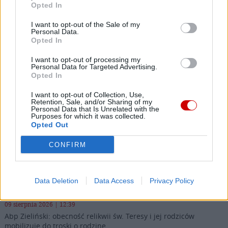
Opted In
Najnowsze
I want to opt-out of the Sale of my
Personal Data.
Opted In
09 sierpnia 2026 | 14:24
I want to opt-out of processing my
Kościół w Pozzuoli na pierwszej linii: Msza wśród gruzów,
Personal Data for Targeted Advertising.
pomoc dla ewakuowanych
Opted In
09 sierpnia 2026 | 14:19
I want to opt-out of Collection, Use,
Retention, Sale, and/or Sharing of my
Zwierzchnik UKGK: „Nie bójcie się, bądźcie wolni!” – dziedzictwo
Personal Data that Is Unrelated with the
bp. Pawło Wasyłyka
Purposes for which it was collected.
Opted Out
09 sierpnia 2026 | 13:10
Świdnica: koncert praprawnuczki kompozytora szykanowanego
CONFIRM
za twórczość w języku polskim
09 sierpnia 2026 | 12:46
Data Deletion
Data Access
Privacy Policy
Dramatyczny apel z ostatniej chrześcijańskiej wioski
09 sierpnia 2026 | 12:39
Abp Zieliński: obecność relikwii św. Teresy i jej rodziców
mobilizuje do troski o rodzinę