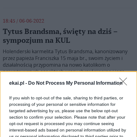
18:45 / 06-06-2022
Tytus Brandsma, święty na dziś –
sympozjum na KUL
Holenderski karmelita Tytus Brandsma, kanonizowany
przez papieża Franciszka 15 maja br., swoim życiem i
działalnością przypomina na nowo katolikom o
najważniejszych aspektach wiary chrześcijanina i jego
życia w tym świecie – taki wniosek płynie z referatów
ekai.pl -
Do Not Process My Personal Information
wygłoszonych w poniedziałek 6 czerwca na sympozjum
zorganizowanym przez Katedrę Literatury Niderlandzkiej
Katolickiego Uniwersytetu Lubelskiego Jana Pawła II oraz
If you wish to opt-out of the sale, sharing to third parties, or
processing of your personal or sensitive information for
Koło Naukowe Studentów Filologii Niderlandzkiej.
targeted advertising by us, please use the below opt-out
section to confirm your selection. Please note that after your
opt-out request is processed you may continue seeing
interest-based ads based on personal information utilized by
us or personal information disclosed to third parties prior to