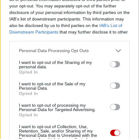
1
2
3
your opt-out. You may separately opt-out of the further
disclosure of your personal information by third parties on the
Następna
IAB’s list of downstream participants. This information may
also be disclosed by us to third parties on the
IAB’s List of
Downstream Participants
that may further disclose it to other
Najnowsze
third parties.
Personal Data Processing Opt Outs
07 sierpnia 2026 | 12:49
Moskwa: szef dyplomacji watykańskiej planuje wizytę w stolicy
I want to opt-out of the Sharing of my
personal data.
Rosji
Opted In
07 sierpnia 2026 | 05:20
I want to opt-out of the Sale of my
Gaza: 300 dzieci zabitych w ciągu 300 dni
Personal Data.
Opted In
06 sierpnia 2026 | 23:17
Bp Piotrowski uczestnikiem 45 Pieszej Pielgrzymki Kieleckiej
I want to opt-out of processing my
Personal Data for Targeted Advertising.
Opted In
06 sierpnia 2026 | 20:44
Medziugorie: zakończył się 37. Mladifest
I want to opt-out of Collection, Use,
Retention, Sale, and/or Sharing of my
Personal Data that Is Unrelated with the
06 sierpnia 2026 | 20:19