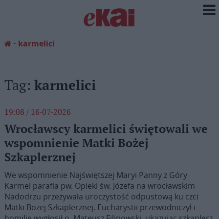
karmelici
Tag:
karmelici
19:08 / 16-07-2026
Wrocławscy karmelici świętowali we
wspomnienie Matki Bożej
Szkaplerznej
We wspomnienie Najświętszej Maryi Panny z Góry
Karmel parafia pw. Opieki św. Józefa na wrocławskim
Nadodrzu przeżywała uroczystość odpustową ku czci
Matki Bożej Szkaplerznej. Eucharystii przewodniczył i
homilię wygłosił o. Mateusz Filipowski, ukazując szkaplerz