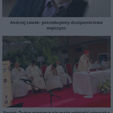
Andrzej Lewek: potrzebujemy duszpasterstwa
mężczyzn
Papież: Żadne więzienie nie może oddzielić człowieka