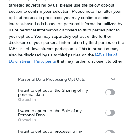
powiedział jak ważna i symboliczna była to misja.
targeted advertising by us, please use the below opt-out
section to confirm your selection. Please note that after your
opt-out request is processed you may continue seeing
interest-based ads based on personal information utilized by
us or personal information disclosed to third parties prior to
Poprzednia
your opt-out. You may separately opt-out of the further
disclosure of your personal information by third parties on the
1
2
3
4
…
12
IAB’s list of downstream participants. This information may
also be disclosed by us to third parties on the
IAB’s List of
Następna
Downstream Participants
that may further disclose it to other
third parties.
Najnowsze
Personal Data Processing Opt Outs
I want to opt-out of the Sharing of my
personal data.
07 sierpnia 2026 | 15:28
Opted In
Kard. Pizzaballa: chrześcijanie zmęczeni negocjacjami pragną
pokoju
I want to opt-out of the Sale of my
Personal Data.
07 sierpnia 2026 | 12:49
Opted In
Moskwa: szef dyplomacji watykańskiej planuje wizytę w stolicy
I want to opt-out of processing my
Rosji