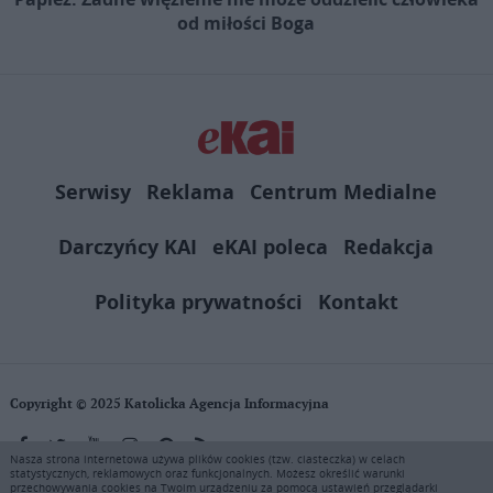
od miłości Boga
Serwisy
Reklama
Centrum Medialne
Darczyńcy KAI
eKAI poleca
Redakcja
Polityka prywatności
Kontakt
Copyright © 2025 Katolicka Agencja Informacyjna
Nasza strona internetowa używa plików cookies (tzw. ciasteczka) w celach
statystycznych, reklamowych oraz funkcjonalnych. Możesz określić warunki
KAI zastrzega wszelkie prawa do serwisu. Użytkownicy mogą pobierać
przechowywania cookies na Twoim urządzeniu za pomocą ustawień przeglądarki