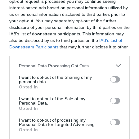
opt-out request is processed you may continue seeing
interest-based ads based on personal information utilized by
us or personal information disclosed to third parties prior to
your opt-out. You may separately opt-out of the further
1
2
3
4
disclosure of your personal information by third parties on the
IAB’s list of downstream participants. This information may
Następna
also be disclosed by us to third parties on the
IAB’s List of
Downstream Participants
that may further disclose it to other
Najnowsze
third parties.
Personal Data Processing Opt Outs
08 sierpnia 2026 | 18:23
I want to opt-out of the Sharing of my
Papież: w św. Agacie kontemplujemy zwycięstwo miłości nad
personal data.
śmiercią
Opted In
08 sierpnia 2026 | 16:32
I want to opt-out of the Sale of my
Personal Data.
Paola Kafira o islamie: Nie możemy już dłużej milczeć
Opted In
08 sierpnia 2026 | 16:16
I want to opt-out of processing my
Pieszo do Matki Bożej – z Great Meadows do Amerykańskiej
Personal Data for Targeted Advertising.
Częstochowy
Opted In