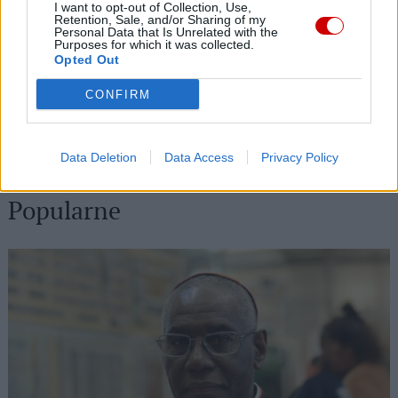
08 sierpnia 2026 | 15:46
I want to opt-out of Collection, Use,
Retention, Sale, and/or Sharing of my
23. Piesza Pielgrzymka Diecezji Świdnickiej na Jasnej Górze
Personal Data that Is Unrelated with the
Purposes for which it was collected.
08 sierpnia 2026 | 15:11
Opted Out
Odwołano katolicki pogrzeb znanego włoskiego gitarzysty, który
CONFIRM
był masonem
08 sierpnia 2026 | 14:32
„Kazanie św. Pawła w Atenach” – arras Rafaela w Castel
Data Deletion
Data Access
Privacy Policy
Gandolfo
Popularne