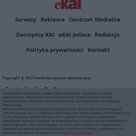
Serwisy
Reklama
Centrum Medialne
Darczyńcy KAI
eKAI poleca
Redakcja
Polityka prywatności
Kontakt
Copyright © 2025 Katolicka Agencja Informacyjna
Nasza strona internetowa używa plików cookies (tzw. ciasteczka) w celach
statystycznych, reklamowych oraz funkcjonalnych. Możesz określić warunki
KAI zastrzega wszelkie prawa do serwisu. Użytkownicy mogą pobierać
przechowywania cookies na Twoim urządzeniu za pomocą ustawień przeglądarki
i drukować fragmenty zawartości serwisu internetowego www.ekai.pl
internetowej.
wyłącznie do użytku osobistego. Publikacja, rozpowszechnianie
Administratorem danych osobowych użytkowników Serwisu jest Katolicka Agencja
Informacyjna sp. z o.o. z siedzibą w Warszawie (KAI). Dane osobowe przetwarzamy m.in.
zawartości niniejszego serwisu lub jej sprzedaż (także framing i in.
w celu wykonania umowy pomiędzy KAI a użytkownikiem Serwisu, wypełnienia
podobne metody), są bez uprzedniej pisemnej zgody KAI zabronione i
obowiązków prawnych ciążących na Administratorze, a także w celach kontaktowych i
stanowią naruszenie ustaw o prawie autorskim, ochronie baz danych i
marketingowych. Masz prawo dostępu do treści swoich danych, ich sprostowania,
usunięcia lub ograniczenia przetwarzania, wniesienia sprzeciwu, a także prawo do
uczciwej konkurencji - będą ścigane przy pomocy wszelkich
przenoszenia danych. Szczegóły w naszej
Polityce prywatności.