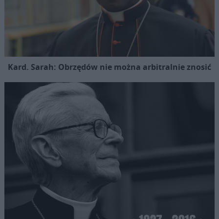
Kard. Sarah: Obrzędów nie można arbitralnie znosić