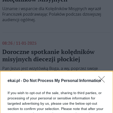
Uznanie i wsparcie dla Kolędników Misyjnych wyraził
Franciszek pozdrawiając Polaków podczas dzisiejszej
audiencji ogólnej.
08:26 / 11-01-2025
Doroczne spotkanie kolędników
misyjnych diecezji płockiej
Pan Jezus jest wizytówką Boga, a wy, poprzez swoje
kolędowanie, przekazujecie tę wizytówkę innym ludziom i
sami stajecie się Jego najpiękniejszym świadectwem –
ekai.pl -
Do Not Process My Personal Information
mówił biskup Szymon Stułkowski podczas dorocznego
spotkania kolędników misyjnych diecezji płockiej, które w
If you wish to opt-out of the sale, sharing to third parties, or
tym roku organizowane było w parafii św. Stanisława
processing of your personal or sensitive information for
Kostki w Rypinie.
targeted advertising by us, please use the below opt-out
section to confirm your selection. Please note that after your