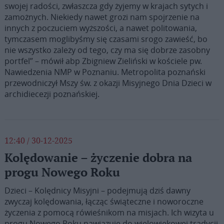
swojej radości, zwłaszcza gdy żyjemy w krajach sytych i
zamożnych. Niekiedy nawet grozi nam spojrzenie na
innych z poczuciem wyższości, a nawet politowania,
tymczasem moglibyśmy się czasami srogo zawieść, bo
nie wszystko zależy od tego, czy ma się dobrze zasobny
portfel” – mówił abp Zbigniew Zieliński w kościele pw.
Nawiedzenia NMP w Poznaniu. Metropolita poznański
przewodniczył Mszy św. z okazji Misyjnego Dnia Dzieci w
archidiecezji poznańskiej.
12:40 / 30-12-2025
Kolędowanie – życzenie dobra na
progu Nowego Roku
Dzieci – Kolędnicy Misyjni – podejmują dziś dawny
zwyczaj kolędowania, łącząc świąteczne i noworoczne
życzenia z pomocą rówieśnikom na misjach. Ich wizyta u
progu Nowego Roku nawiązuje do wielowiekowej tradycji