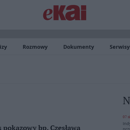
izy
Rozmowy
Dokumenty
Serwisy
N
07 s
Ind
es pokazowy bp. Czesława
prz