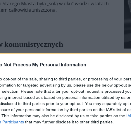
 Starego Miasta była „solą w oku” władz i w latach
tem całkowicie zniszczona.
w komunistycznych
ľata, jezuita, który w czasie komunistycznych
cenia biskupie – miał wówczas zaledwie 30 lat. O
o Not Process My Personal Information
„L’Osservatore Romano”. Urodził się 19 maja 1925
jum w Lewoczy. W wieku 18 lat wstąpił […]
to opt-out of the sale, sharing to third parties, or processing of your per
formation for targeted advertising by us, please use the below opt-out s
r selection. Please note that after your opt-out request is processed y
eing interest-based ads based on personal information utilized by us or
disclosed to third parties prior to your opt-out. You may separately opt-
o żłóbka
losure of your personal information by third parties on the IAB’s list of
. This information may also be disclosed by us to third parties on the
IA
stują przeciwko nakazanemu przez władze
Participants
that may further disclose it to other third parties.
ościołem. Według naocznych świadków kościół