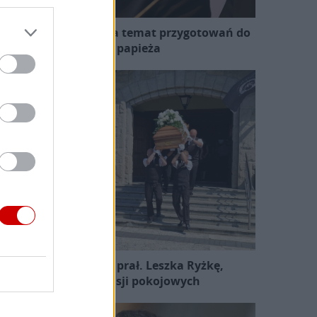
zewodniczący KEP na temat przygotowań do
wizyty papieża
Pożegnano śp. ks. prał. Leszka Ryżkę,
uczestnika misji pokojowych