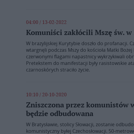
04:00 / 13-02-2022
Komuniści zakłócili Mszę św. w 
W brazylijskiej Kurytybie doszło do profanacji. 
wtargnęli podczas Mszy do kościoła Matki Boż
czerwonymi flagami napastnicy wykrzykiwali ob
Pretekstem do manifestacji były rasistowskie ata
czarnoskórych straciło życie.
10:10 / 20-10-2020
Zniszczona przez komunistów w
będzie odbudowana
W Bratysławie, stolicy Słowacji, zostanie odbud
komunistyczny byłej Czechosłowacji. 50-metrow