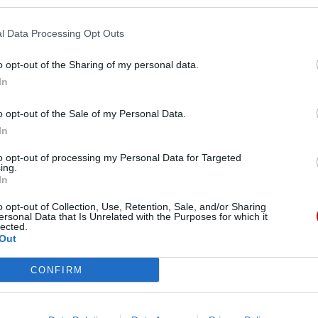
poinformowała 18 grudnia azjatycka agencja
ono na terenie, który nie należy do kościoła. Z
Pr
ierdząc, że grunt należy do […]
l Data Processing Opt Outs
o opt-out of the Sharing of my personal data.
In
o opt-out of the Sale of my Personal Data.
In
to opt-out of processing my Personal Data for Targeted
ing.
In
o opt-out of Collection, Use, Retention, Sale, and/or Sharing
ersonal Data that Is Unrelated with the Purposes for which it
lected.
Out
CONFIRM