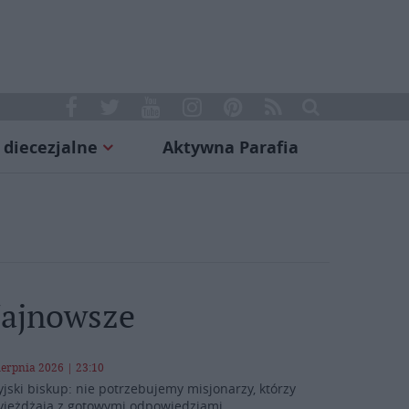
 diecezjalne
Aktywna Parafia
ajnowsze
ierpnia 2026 | 23:10
yjski biskup: nie potrzebujemy misjonarzy, którzy
yjeżdżają z gotowymi odpowiedziami