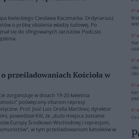
07 s
upa kieleckiego Czesława Kaczmarka. Ordynariusz
Bis
wie
nistów o próbę obalenia władzy ludowej. Po
znał się do sfingowanych zarzutów. Podczas
07 s
ęzienia.
Nar
upa
07 s
Ukr
Ukr
o prześladowaniach Kościoła w
07 s
Kar
e zorganizuje w dniach 19-20 kwietnia
pap
lności” poświęcony ofiarom represji
czne. Prof. José Luis Orella Martínez, dyrektor
07 s
elni, powiedział KAI, że „dużo miejsca zostanie
Co 
stw Europy Środkowo-Wschodniej i represjom,
 komunistów”, w tym prześladowaniom katolików w
P