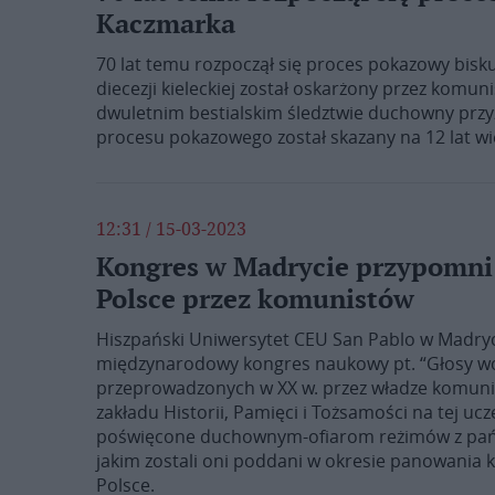
Kaczmarka
70 lat temu rozpoczął się proces pokazowy bisk
diecezji kieleckiej został oskarżony przez komu
dwuletnim bestialskim śledztwie duchowny przy
procesu pokazowego został skazany na 12 lat wi
12:31 / 15-03-2023
Kongres w Madrycie przypomni 
Polsce przez komunistów
Hiszpański Uniwersytet CEU San Pablo w Madryci
międzynarodowy kongres naukowy pt. “Głosy wo
przeprowadzonych w XX w. przez władze komunisty
zakładu Historii, Pamięci i Tożsamości na tej ucz
poświęcone duchownym-ofiarom reżimów z pań
jakim zostali oni poddani w okresie panowania
Polsce.