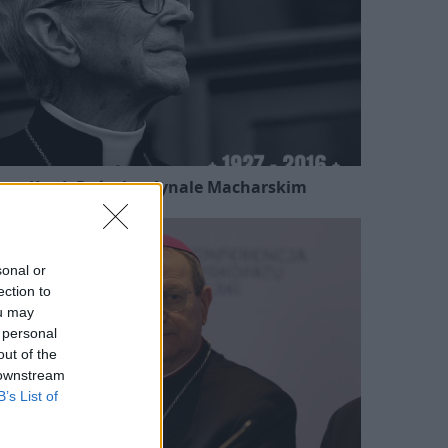
Kard. Ryś o kardynale Macharskim
sonal or
ection to
ou may
 personal
out of the
 downstream
B’s List of