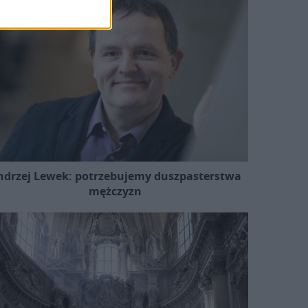
ndrzej Lewek: potrzebujemy duszpasterstwa
mężczyzn