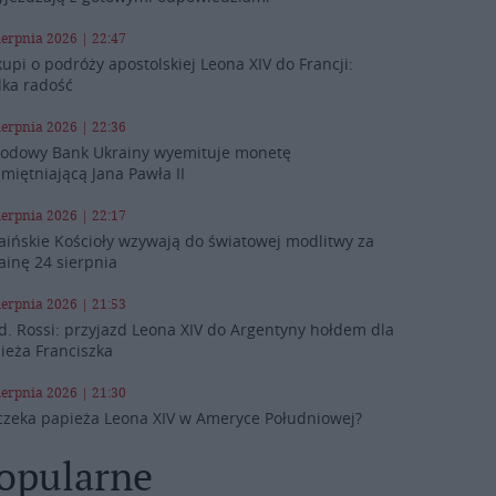
ierpnia 2026 | 22:47
kupi o podróży apostolskiej Leona XIV do Francji:
lka radość
ierpnia 2026 | 22:36
odowy Bank Ukrainy wyemituje monetę
miętniającą Jana Pawła II
ierpnia 2026 | 22:17
aińskie Kościoły wzywają do światowej modlitwy za
ainę 24 sierpnia
ierpnia 2026 | 21:53
d. Rossi: przyjazd Leona XIV do Argentyny hołdem dla
ieża Franciszka
ierpnia 2026 | 21:30
czeka papieża Leona XIV w Ameryce Południowej?
opularne