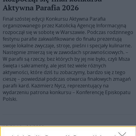
Aktywna Parafia 2026
Finał szóstej edycji Konkursu Aktywna Parafia
organizowanego przez Katolicką Agencję Informacyjną
rozpoczął się w sobotę w Warszawie. Podczas rodzinnego
festynu parafie zakwalifikowane do finału prezentują
swoje lokalne zwyczaje, stroje, pieśni i specjały kulinarne.
Następnie zmierzą się w zawodach sprawnościowych. –
W parafii są rzeczy, bez których by jej nie było, czyli Msza
święta i sakramenty, ale jest też wiele różnych
aktywności, które dziś tu zobaczymy, bardzo się z tego
cieszę – powiedział podczas otwarcia finałowych zmagań
parafii kard. Kazimierz Nycz, reprezentujący na
wydarzeniu patrona konkursu – Konferencję Episkopatu
Polski.
18:04 / 15-06-2026