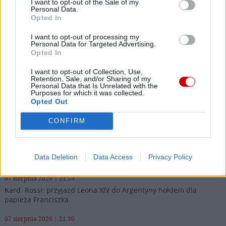
I want to opt-out of the Sale of my
Personal Data.
07 sierpnia 2026 | 23:10
Opted In
Indyjski biskup: nie potrzebujemy misjonarzy, którzy
I want to opt-out of processing my
przyjeżdżają z gotowymi odpowiedziami
Personal Data for Targeted Advertising.
Opted In
07 sierpnia 2026 | 22:47
Biskupi o podróży apostolskiej Leona XIV do Francji: wielka
I want to opt-out of Collection, Use,
radość
Retention, Sale, and/or Sharing of my
Personal Data that Is Unrelated with the
Purposes for which it was collected.
07 sierpnia 2026 | 22:36
Opted Out
Narodowy Bank Ukrainy wyemituje monetę upamiętniającą Jana
Pawła II
CONFIRM
07 sierpnia 2026 | 22:17
Ukraińskie Kościoły wzywają do światowej modlitwy za Ukrainę
Data Deletion
Data Access
Privacy Policy
24 sierpnia
07 sierpnia 2026 | 21:53
Kard. Rossi: przyjazd Leona XIV do Argentyny hołdem dla
papieża Franciszka
07 sierpnia 2026 | 21:30