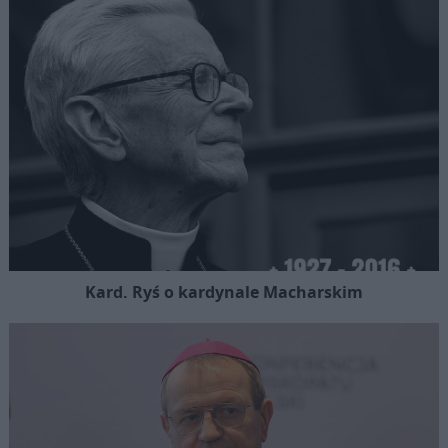
Kard. Ryś o kardynale Macharskim