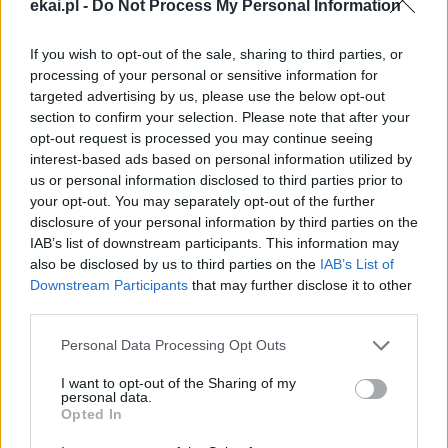
Ogólnopolski i polonijny konkurs ku
ekai.pl -
Do Not Process My Personal Information
czci św. Maksymiliana Kolbego
If you wish to opt-out of the sale, sharing to third parties, or
Parafia św. Maksymiliana Męczennika w Oświęcimiu
processing of your personal or sensitive information for
ogłosiła ogólnopolski i polonijny konkurs literacko-
targeted advertising by us, please use the below opt-out
muzyczny związany z planowanym ustanowieniem
section to confirm your selection. Please note that after your
miejscowego kościoła sanktuarium św. Maksymiliana.
opt-out request is processed you may continue seeing
Uczestnicy mogą zgłaszać prace w dziesięciu kategoriach,
interest-based ads based on personal information utilized by
a łączna pula nagród obejmuje m.in. wyróżnienia
us or personal information disclosed to third parties prior to
pieniężne do 2 tys. zł.
your opt-out. You may separately opt-out of the further
disclosure of your personal information by third parties on the
IAB’s list of downstream participants. This information may
also be disclosed by us to third parties on the
IAB’s List of
Downstream Participants
that may further disclose it to other
third parties.
1
2
3
…
37
Personal Data Processing Opt Outs
Następna
I want to opt-out of the Sharing of my
personal data.
Opted In
Najnowsze