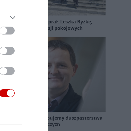
Pożegnano śp. ks. prał. Leszka Ryżkę,
uczestnika misji pokojowych
ndrzej Lewek: potrzebujemy duszpasterstwa
mężczyzn