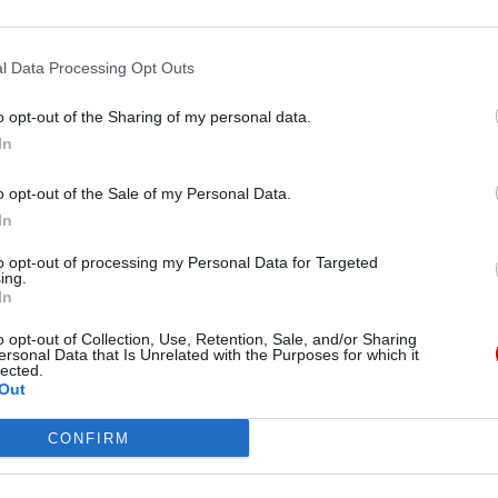
l Data Processing Opt Outs
o opt-out of the Sharing of my personal data.
 pontyfikat Franciszka
In
zi z miłością naprzeciw każdemu i z nim tworzy
ji, kadzenia jeden drugiemu, ale wspólnoty
o opt-out of the Sale of my Personal Data.
Krzysztof Nykiel, regens Penitencjarii Apostolskiej,
In
 patronalne polonijnej parafii św. Wojciecha w
dynie. Parafia istniejąca już ponad 80 lat
to opt-out of processing my Personal Data for Targeted
ing.
półpracy z parafią anglikańską św. Kutberta, w
In
pust był również okazją do dziękczynienia za
encji pomnożenia owoców tego pontyfikatu.
o opt-out of Collection, Use, Retention, Sale, and/or Sharing
ersonal Data that Is Unrelated with the Purposes for which it
lected.
Out
CONFIRM
A
rafii św. Wojciecha i