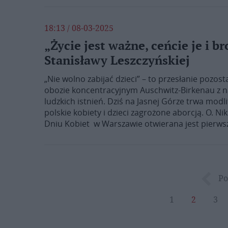
18:13 / 08-03-2025
„Życie jest ważne, ceńcie je i b
Stanisławy Leszczyńskiej
„Nie wolno zabijać dzieci” – to przesłanie pozo
obozie koncentracyjnym Auschwitz-Birkenau z n
ludzkich istnień. Dziś na Jasnej Górze trwa modli
polskie kobiety i dzieci zagrożone aborcją. O. Ni
Dniu Kobiet w Warszawie otwierana jest pierws
Po
1
2
3