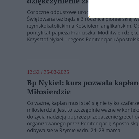
dziękczynienie za pontyfikat F
Coroczne odpustowe uroczystości parafii św. Wo
Świętowana też będzie 3 rocznica pionierskiej
rzymskokatolickim a Kościołem anglikańskim. O
pontyfikat papieża Franciszka. Modlitwie i dzię
Krzysztof Nykiel – regens Penitencjarii Apostolski
13:32 / 25-03-2025
Bp Nykiel: kurs pozwala kapła
Miłosierdzie
Co ważne, kapłan musi stać się nie tylko szafa
miłosierdzia. Jest to szczególnie ważne w kontek
do życia nadzieją poprzez przebaczenie grzechó
organizowanego przez Penitencjarię Apostolsk
odbywa się w Rzymie w dn. 24–28 marca.