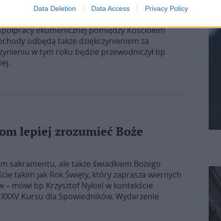
ranciszka
Data Deletion
Data Access
Privacy Policy
jciecha w tym roku odbędzie się 4 maja.
 współpracy ekumenicznej pomiędzy Kościołem
bchody odbędą także dziękczynieniem za
kczynieniu w tym roku będzie przewodniczył bp
ej.
nom lepiej zrozumieć Boże
rzem sakramentu, ale także świadkiem Bożego
ście takim jak Rok Święty, który zaprasza wiernych
w – mówi bp Krzysztof Nykiel w kontekście
ą XXXV Kursu dla Spowiedników. Wydarzenie