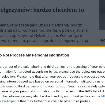
ielgrzymów: bardzo chciałem tu
planowany został jako Dzień Pojednania, młodzi
nania na Circo Massimo, ale też w polskiej strefie
nich bp Krzysztof Nykiel, regens Penitencjarii
bł
 ze wzruszeniem, po wielu godzinach spędzonych na
o Not Process My Personal Information
to opt-out of the sale, sharing to third parties, or processing of your per
formation for targeted advertising by us, please use the below opt-out s
 szlachetny człowiek o ogromnym
r selection. Please note that after your opt-out request is processed y
eing interest-based ads based on personal information utilized by us or
disclosed to third parties prior to your opt-out. You may separately opt-
azy spotykać się z kard. Robertem Francisem
losure of your personal information by third parties on the IAB’s list of
wspólny czas m. in. na dwutygodniowym kursie dla
. This information may also be disclosed by us to third parties on the
IA
ego i miłego człowieka o ogromnym takcie i
Participants
that may further disclose it to other third parties.
el.