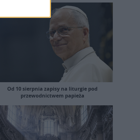
Od 10 sierpnia zapisy na liturgie pod
przewodnictwem papieża