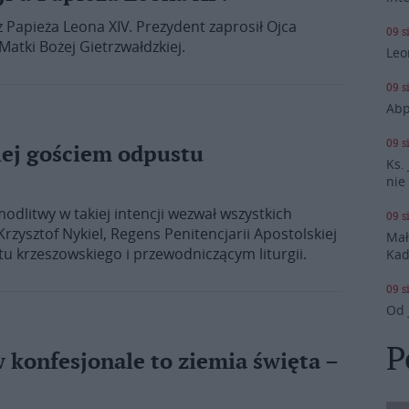
z Papieża Leona XIV. Prezydent zaprosił Ojca
09 s
atki Bożej Gietrzwałdzkiej.
Leo
09 s
Abp
09 s
iej gościem odpustu
Ks.
nie
odlitwy w takiej intencji wezwał wszystkich
09 s
rzysztof Nykiel, Regens Penitencjarii Apostolskiej
Mał
u krzeszowskiego i przewodniczącym liturgii.
Kad
09 s
Od 
P
 konfesjonale to ziemia święta –