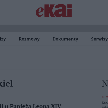
izy
Rozmowy
Dokumenty
Serwisy
N
kiel
09 s
Koś
ji u Papieża Leona XIV
int