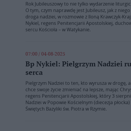
Rok Jubileuszowy to nie tylko wydarzenie liturg
O tym, czym naprawdę jest Jubileusz, jak z niego
droga nadziei, w rozmowie z Iloną Krawczyk-Kraj
Nykiel, regens Penitencjarii Apostolskiej, duch
sercu Kościoła – w Watykanie.
07:00 / 04-08-2025
Bp Nykiel: Pielgrzym Nadziei r
serca
Pielgrzym Nadziei to ten, kto wyrusza w drogę, 
chce swoje życie zmieniać na lepsze, mając Chry
regens Penitencjarii Apostolskiej, który 3 sierp
Nadziei w Popowie Kościelnym (diecezja płocka)
Świętych Bazyliki św. Piotra w Rzymie.