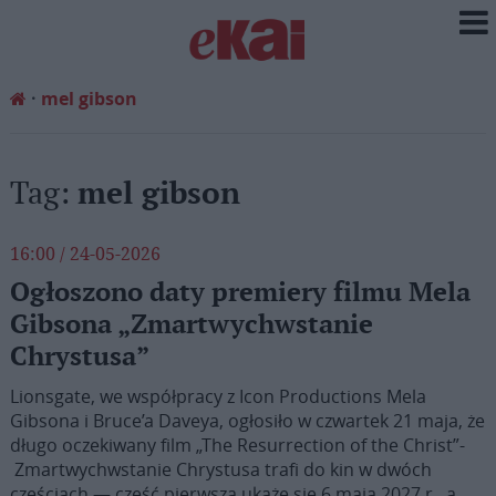
mel gibson
Tag:
mel gibson
16:00 / 24-05-2026
Ogłoszono daty premiery filmu Mela
Gibsona „Zmartwychwstanie
Chrystusa”
Lionsgate, we współpracy z Icon Productions Mela
Gibsona i Bruce’a Daveya, ogłosiło w czwartek 21 maja, że
długo oczekiwany film „The Resurrection of the Christ”­-
Zmartwychwstanie Chrystusa trafi do kin w dwóch
częściach — część pierwsza ukaże się 6 maja 2027 r., a