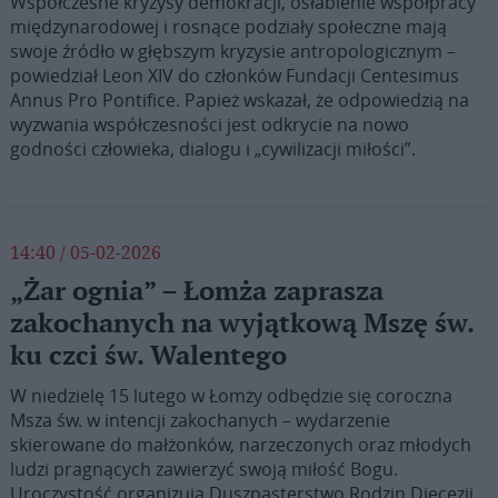
Współczesne kryzysy demokracji, osłabienie współpracy
międzynarodowej i rosnące podziały społeczne mają
swoje źródło w głębszym kryzysie antropologicznym –
powiedział Leon XIV do członków Fundacji Centesimus
Annus Pro Pontifice. Papież wskazał, że odpowiedzią na
wyzwania współczesności jest odkrycie na nowo
godności człowieka, dialogu i „cywilizacji miłości”.
14:40 / 05-02-2026
„Żar ognia” – Łomża zaprasza
zakochanych na wyjątkową Mszę św.
ku czci św. Walentego
W niedzielę 15 lutego w Łomży odbędzie się coroczna
Msza św. w intencji zakochanych – wydarzenie
skierowane do małżonków, narzeczonych oraz młodych
ludzi pragnących zawierzyć swoją miłość Bogu.
Uroczystość organizują Duszpasterstwo Rodzin Diecezji