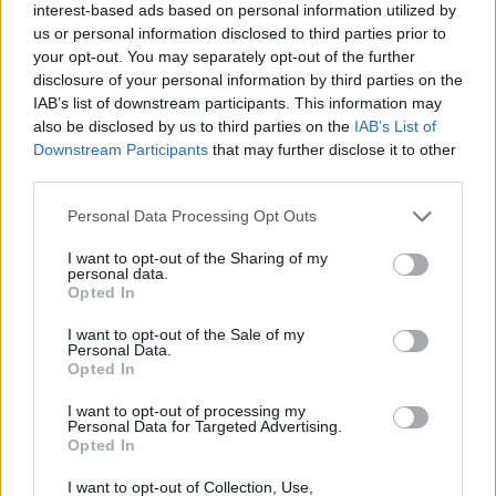
interest-based ads based on personal information utilized by
1
2
3
…
8
us or personal information disclosed to third parties prior to
your opt-out. You may separately opt-out of the further
Następna
disclosure of your personal information by third parties on the
IAB’s list of downstream participants. This information may
also be disclosed by us to third parties on the
IAB’s List of
Najnowsze
Downstream Participants
that may further disclose it to other
third parties.
07 sierpnia 2026 | 23:10
Personal Data Processing Opt Outs
Indyjski biskup: nie potrzebujemy misjonarzy, którzy
przyjeżdżają z gotowymi odpowiedziami
I want to opt-out of the Sharing of my
personal data.
07 sierpnia 2026 | 22:47
Opted In
Biskupi o podróży apostolskiej Leona XIV do Francji: wielka
I want to opt-out of the Sale of my
radość
Personal Data.
Opted In
07 sierpnia 2026 | 22:36
Narodowy Bank Ukrainy wyemituje monetę upamiętniającą Jana
I want to opt-out of processing my
Pawła II
Personal Data for Targeted Advertising.
Opted In
07 sierpnia 2026 | 22:17
I want to opt-out of Collection, Use,
Ukraińskie Kościoły wzywają do światowej modlitwy za Ukrainę