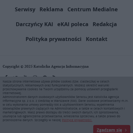
Serwisy
Reklama
Centrum Medialne
Darczyńcy KAI
eKAI poleca
Redakcja
Polityka prywatności
Kontakt
Copyright © 2025 Katolicka Agencja Informacyjna
Nasza strona internetowa używa plików cookies (tzw. ciasteczka) w celach
statystycznych, reklamowych oraz funkcjonalnych. Możesz określić warunki
KAI zastrzega wszelkie prawa do serwisu. Użytkownicy mogą pobierać
przechowywania cookies na Twoim urządzeniu za pomocą ustawień przeglądarki
i drukować fragmenty zawartości serwisu internetowego www.ekai.pl
internetowej.
wyłącznie do użytku osobistego. Publikacja, rozpowszechnianie
Administratorem danych osobowych użytkowników Serwisu jest Katolicka Agencja
Informacyjna sp. z o.o. z siedzibą w Warszawie (KAI). Dane osobowe przetwarzamy m.in.
zawartości niniejszego serwisu lub jej sprzedaż (także framing i in.
w celu wykonania umowy pomiędzy KAI a użytkownikiem Serwisu, wypełnienia
podobne metody), są bez uprzedniej pisemnej zgody KAI zabronione i
obowiązków prawnych ciążących na Administratorze, a także w celach kontaktowych i
stanowią naruszenie ustaw o prawie autorskim, ochronie baz danych i
marketingowych. Masz prawo dostępu do treści swoich danych, ich sprostowania,
usunięcia lub ograniczenia przetwarzania, wniesienia sprzeciwu, a także prawo do
uczciwej konkurencji - będą ścigane przy pomocy wszelkich
przenoszenia danych. Szczegóły w naszej
Polityce prywatności.
dostępnych środków prawnych. Zapraszamy do prenumeraty serwisu
prasowego KAI: tel. 22 635 77 18 e-mail: marketing@ekai.pl
Zgadzam się