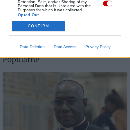
Retention, Sale, and/or Sharing of my
24 sierpnia
Personal Data that Is Unrelated with the
Purposes for which it was collected.
Opted Out
07 sierpnia 2026 | 21:53
Kard. Rossi: przyjazd Leona XIV do Argentyny hołdem dla
CONFIRM
papieża Franciszka
07 sierpnia 2026 | 21:30
Co czeka papieża Leona XIV w Ameryce Południowej?
Data Deletion
Data Access
Privacy Policy
Popularne