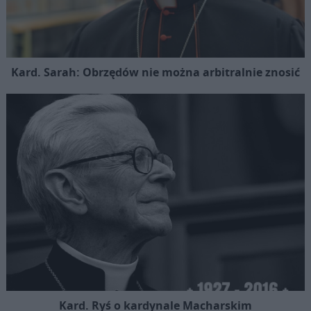
Kard. Sarah: Obrzędów nie można arbitralnie znosić
Kard. Ryś o kardynale Macharskim