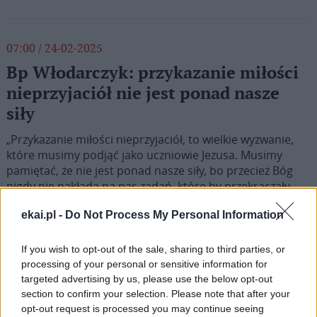
07:00 / 24-02-2025
Bp Włodarczyk: przykazanie miłości
nieprzyjaciół nie jest ponad nasze
siły
„Przykazanie miłości nieprzyjaciół, to wielkie wyzwanie,
które musimy podjąć jako uczniowie Jezusa. Musimy
pamiętać, że nie jest ponad nasze siły, bo przecież Bóg
nigdy nie nakłada na nas zadań, które by przekraczały
nasze możliwości” – mówił na Jasnej Górze bp Krzysztof
ekai.pl -
Do Not Process My Personal Information
Włodarczyk. Duchowny przewodniczył dziś Eucharystii w
Kaplicy Cudownego Obrazu, która zwieńczyła 50.
Kongregację Odpowiedzialnych Ruchu Światło-Życie.
If you wish to opt-out of the sale, sharing to third parties, or
processing of your personal or sensitive information for
targeted advertising by us, please use the below opt-out
section to confirm your selection. Please note that after your
opt-out request is processed you may continue seeing