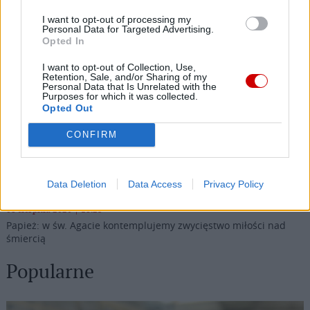
Kard. Timothy Radcliffe na odpuście u gdańskich dominikanów
I want to opt-out of processing my
Personal Data for Targeted Advertising.
08 sierpnia 2026 | 21:11
Opted In
45 Kielecka Piesza Pielgrzymka na Jasną Górę
I want to opt-out of Collection, Use,
Retention, Sale, and/or Sharing of my
08 sierpnia 2026 | 21:07
Personal Data that Is Unrelated with the
Purposes for which it was collected.
Coca-Cola dyskryminuje Jezusa Króla?
Opted Out
08 sierpnia 2026 | 20:19
CONFIRM
Siostra Wolfers: w czasach kryzysu radość ma siłę polityczną
08 sierpnia 2026 | 19:04
SIGNIS 2026: komunikacja w służbie Ewangelii
Data Deletion
Data Access
Privacy Policy
08 sierpnia 2026 | 18:23
Papież: w św. Agacie kontemplujemy zwycięstwo miłości nad
śmiercią
Popularne