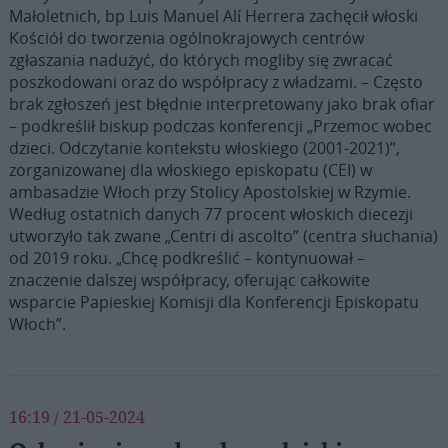
Małoletnich, bp Luis Manuel Alí Herrera zachęcił włoski
Kościół do tworzenia ogólnokrajowych centrów
zgłaszania nadużyć, do których mogliby się zwracać
poszkodowani oraz do współpracy z władzami. – Często
brak zgłoszeń jest błędnie interpretowany jako brak ofiar
– podkreślił biskup podczas konferencji „Przemoc wobec
dzieci. Odczytanie kontekstu włoskiego (2001-2021)”,
zorganizowanej dla włoskiego episkopatu (CEI) w
ambasadzie Włoch przy Stolicy Apostolskiej w Rzymie.
Według ostatnich danych 77 procent włoskich diecezji
utworzyło tak zwane „Centri di ascolto” (centra słuchania)
od 2019 roku. „Chcę podkreślić – kontynuował –
znaczenie dalszej współpracy, oferując całkowite
wsparcie Papieskiej Komisji dla Konferencji Episkopatu
Włoch”.
16:19 / 21-05-2024