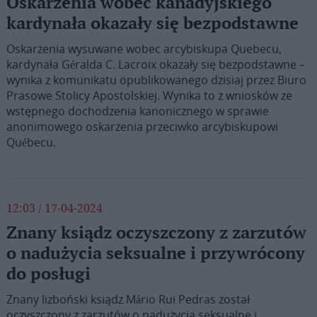
Oskarżenia wobec kanadyjskiego
kardynała okazały się bezpodstawne
Oskarżenia wysuwane wobec arcybiskupa Quebecu,
kardynała Géralda C. Lacroix okazały się bezpodstawne –
wynika z komunikatu opublikowanego dzisiaj przez Biuro
Prasowe Stolicy Apostolskiej. Wynika to z wniosków ze
wstępnego dochodzenia kanonicznego w sprawie
anonimowego oskarżenia przeciwko arcybiskupowi
Québecu.
12:03 / 17-04-2024
Znany ksiądz oczyszczony z zarzutów
o nadużycia seksualne i przywrócony
do posługi
Znany lizboński ksiądz Mário Rui Pedras został
oczyszczony z zarzutów o nadużycia seksualne i