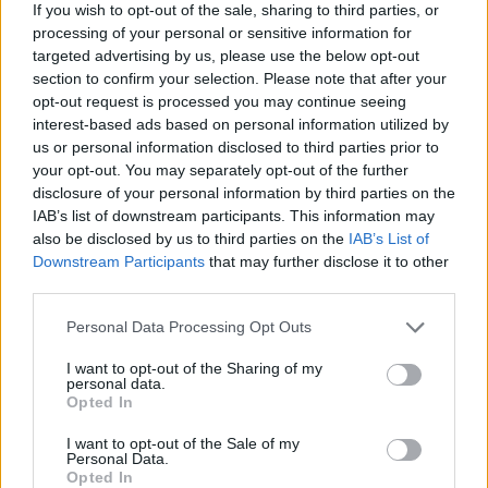
If you wish to opt-out of the sale, sharing to third parties, or
pierwsze sygnały – powiedział w rozmowie z KAI o.
processing of your personal or sensitive information for
Radosław Więcławek, przybliżając projekt „Odbudujmy
targeted advertising by us, please use the below opt-out
DOM”. Już dziś będzie można obejrzeć pierwszy odcinek
section to confirm your selection. Please note that after your
cyklu prewencyjnych rozmów o zdrowym
opt-out request is processed you may continue seeing
duszpasterstwie osób dorosłych. To wspólne
interest-based ads based on personal information utilized by
przedsięwzięcie Fundacji Świętego Józefa i redakcji
us or personal information disclosed to third parties prior to
dominikanie.pl, środowisk, które łączy troska o
your opt-out. You may separately opt-out of the further
rozpowszechnianie wiedzy na temat.
disclosure of your personal information by third parties on the
IAB’s list of downstream participants. This information may
also be disclosed by us to third parties on the
IAB’s List of
Downstream Participants
that may further disclose it to other
third parties.
1
2
3
…
103
Personal Data Processing Opt Outs
Następna
I want to opt-out of the Sharing of my
personal data.
Opted In
Najnowsze
I want to opt-out of the Sale of my
Personal Data.
Opted In
09 sierpnia 2026 | 04:22