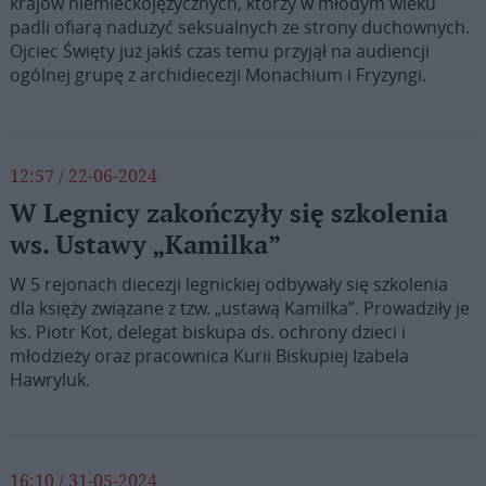
krajów niemieckojęzycznych, którzy w młodym wieku
padli ofiarą nadużyć seksualnych ze strony duchownych.
Ojciec Święty już jakiś czas temu przyjął na audiencji
ogólnej grupę z archidiecezji Monachium i Fryzyngi.
12:57 / 22-06-2024
W Legnicy zakończyły się szkolenia
ws. Ustawy „Kamilka”
W 5 rejonach diecezji legnickiej odbywały się szkolenia
dla księży związane z tzw. „ustawą Kamilka”. Prowadziły je
ks. Piotr Kot, delegat biskupa ds. ochrony dzieci i
młodzieży oraz pracownica Kurii Biskupiej Izabela
Hawryluk.
16:10 / 31-05-2024