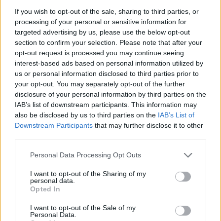
If you wish to opt-out of the sale, sharing to third parties, or
09 sierpnia 2026 | 04:22
processing of your personal or sensitive information for
Kard. Timothy Radcliffe na odpuście u gdańskich dominikanów
targeted advertising by us, please use the below opt-out
section to confirm your selection. Please note that after your
08 sierpnia 2026 | 21:11
opt-out request is processed you may continue seeing
45 Kielecka Piesza Pielgrzymka na Jasną Górę
interest-based ads based on personal information utilized by
08 sierpnia 2026 | 21:07
us or personal information disclosed to third parties prior to
Coca-Cola dyskryminuje Jezusa Króla?
your opt-out. You may separately opt-out of the further
disclosure of your personal information by third parties on the
08 sierpnia 2026 | 20:19
IAB’s list of downstream participants. This information may
Siostra Wolfers: w czasach kryzysu radość ma siłę polityczną
also be disclosed by us to third parties on the
IAB’s List of
Downstream Participants
that may further disclose it to other
08 sierpnia 2026 | 19:04
third parties.
SIGNIS 2026: komunikacja w służbie Ewangelii
Personal Data Processing Opt Outs
08 sierpnia 2026 | 18:23
I want to opt-out of the Sharing of my
Papież: w św. Agacie kontemplujemy zwycięstwo miłości nad
personal data.
śmiercią
Opted In
Popularne
I want to opt-out of the Sale of my
Personal Data.