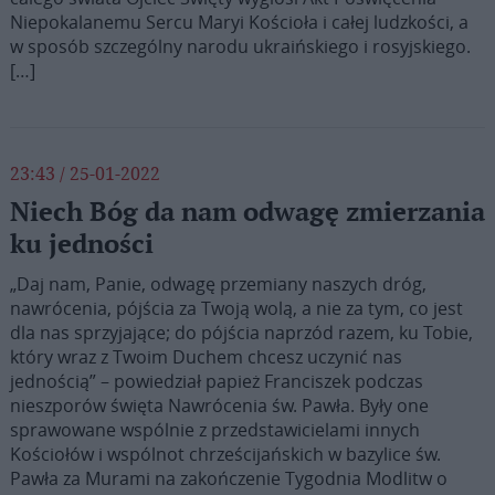
Niepokalanemu Sercu Maryi Kościoła i całej ludzkości, a
w sposób szczególny narodu ukraińskiego i rosyjskiego.
[…]
23:43 / 25-01-2022
Niech Bóg da nam odwagę zmierzania
ku jedności
„Daj nam, Panie, odwagę przemiany naszych dróg,
nawrócenia, pójścia za Twoją wolą, a nie za tym, co jest
dla nas sprzyjające; do pójścia naprzód razem, ku Tobie,
który wraz z Twoim Duchem chcesz uczynić nas
jednością” – powiedział papież Franciszek podczas
nieszporów święta Nawrócenia św. Pawła. Były one
sprawowane wspólnie z przedstawicielami innych
Kościołów i wspólnot chrześcijańskich w bazylice św.
Pawła za Murami na zakończenie Tygodnia Modlitw o